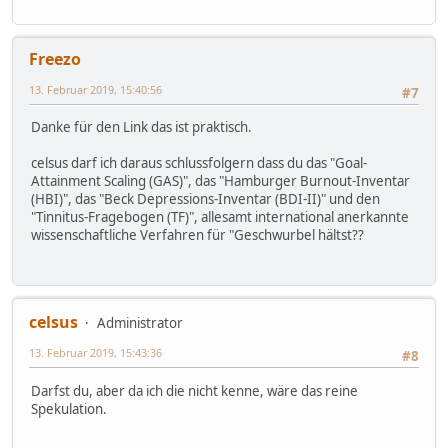
Freezo
13. Februar 2019, 15:40:56
#7
Danke für den Link das ist praktisch.
celsus darf ich daraus schlussfolgern dass du das "Goal-
Attainment Scaling (GAS)", das "Hamburger Burnout-Inventar
(HBI)", das "Beck Depressions-Inventar (BDI-II)" und den
"Tinnitus-Fragebogen (TF)", allesamt international anerkannte
wissenschaftliche Verfahren für "Geschwurbel hältst??
celsus
Administrator
13. Februar 2019, 15:43:36
#8
Darfst du, aber da ich die nicht kenne, wäre das reine
Spekulation.