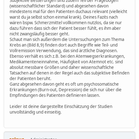
Subjektive Besserungen sind zudem Teil der Fragebögen
(wissenschaftlicher Standard) und abgesehen davon
mindestens mal für den Patienten duchaus relevant (vielleicht
warst du ja selbst schon einmal krank). Deines Fazits nach
wären bspw. Schmerzmittel vollkommen nutzlos, da sie nur
dazu führen dass sich der Patient besser fühlt, es ihm aber
nicht zwangsläufig besser geht.
Schaut man sich außerdem die Untersuchungen zum Thema
Krebs an (Bild 8,9) finden dort auch Begriffe wie Teil- und
Vollremission Verwendung, das sind ärztliche Diagnosen.
Ebenso verhält es sich z.B. bei den Atemwegserkrankungen,
Medikamenteneinnahme, Häufigkeit von Atemnot etc. sind
absolut messbare Größen und daher wissenschaftliche
Tatsachen auf denen in der Regel auch das subjektive Befinden
der Patienten beruht.
Ganz abgesehen davon geht es oft um psychosomatische
Erkrankungen (Burn-out, Depression) die sich nur über die
Empfindungen des Patienten definieren lassen.
Leider ist deine dargestellte Einschätzung der Studien
unvollständig und einseitig.