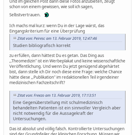
Und im gleichen Post dann diese Fotos anzubieten, zeugt
schon von einem gewissen, wie soll ich sagen,
Selbstvertrauen.
Ich machs mal kurz: wenn Du in der Lage wärst, das
Eingangskriterium für eine Überprüfung
Zitat von: Peiresc am 13. Februar 2019, 12:47:46
Studien bibliografisch korrekt
zu erfüllen, dann hättest Du es getan. Das Ding aus
,,Theomedizin" ist ein Werbeplakat und keine wissenschaftliche
Veröffentlichung. Und wenn Du jetzt genügend abgehärtet
bist, dann stelle ich Dir noch diese eine Frage: welche Chance
hätte diese ,,Publikation" im redaktionellen Teil irgendeiner
medizinischen Fachzeitschrift?
Zitat von: Freezo am 13. Februar 2019, 17:13:51
Eine Gegenüberstellung mit schulmedizinisch
behandelten Patienten ist ein sinnvoller Vergleich aber
nicht notwendig für die Aussagekraft der
Untersuchungen.
Das ist absolut und völlig falsch. Kontrollierte Untersuchungen
sind der Grundpfeiler der klinischen Forschung. Müssen wir