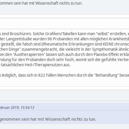
ommen sein hat mit Wissenschaft nichts zu tun.
s sind Broschüren. Solche Grafiken/Tabellen kann man "selbst" erstellen,
 der Langzeitstudie wurden 96 Probanden mit allen möglichen Krankheit
l gestellt, die falsch sind (Rheumatische Erkrankungen sind KEINE chronis
chen Dinge" zusammengebracht, die vieleicht in der Sympthomatik ähnlich
 bei den "Austherapierten" lassen sich auch durch den Placebo-Effekt erklär
ng für den Probanden doch sehr hoch, womit sich die gefühlte Verbesse
tatsächlichen Heil-/Therapienutzen aus.
n lediglich, dass sich in 822 Fällen Menschen durch die "Behandlung" besser
Februar 2019, 15:54:13
ngenommen sein hat mit Wissenschaft nichts zu tun.