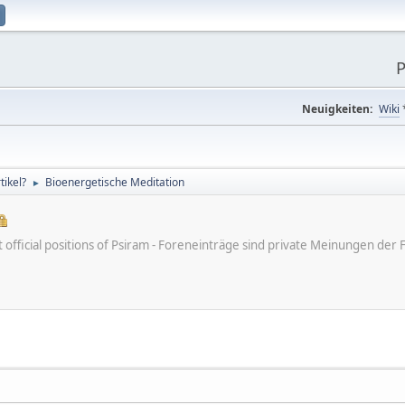
P
Neuigkeiten:
Wiki
ikel?
Bioenergetische Meditation
►
ot official positions of Psiram - Foreneinträge sind private Meinungen d