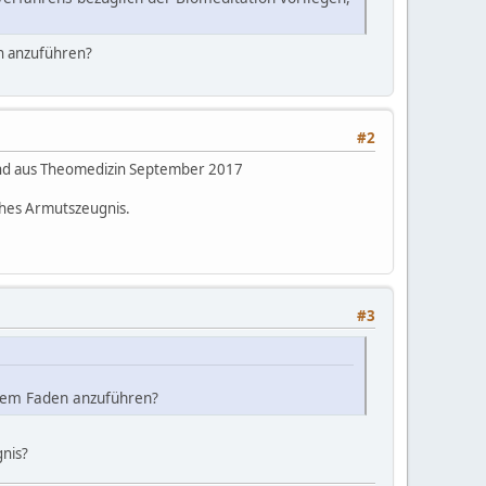
en anzuführen?
#2
 sind aus Theomedizin September 2017
ches Armutszeugnis.
#3
iesem Faden anzuführen?
gnis?