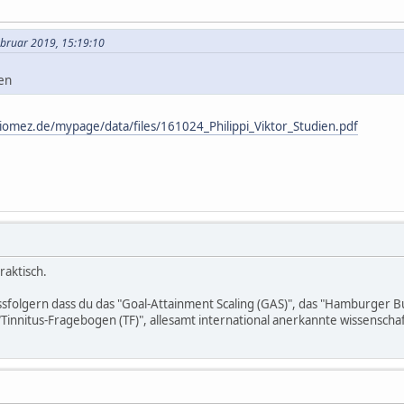
Februar 2019, 15:19:10
en
iomez.de/mypage/data/files/161024_Philippi_Viktor_Studien.pdf
raktisch.
ussfolgern dass du das "Goal-Attainment Scaling (GAS)", das "Hamburger 
"Tinnitus-Fragebogen (TF)", allesamt international anerkannte wissenscha