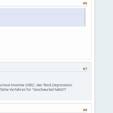
#6
#7
Burnout-Inventar (HBI)", das "Beck Depressions-
ftliche Verfahren für "Geschwurbel hältst??
#8