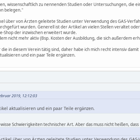
iösen, wissenschaftlich zu nennenden Studien oder Untersuchungen, die e
on belegen."
kel über von Ärzten geleitete Studien unter Verwendung des GAS-Verfahr
hgefürt wurden. Generell ist der Artikel an vielen Stellen veraltet ode
ne-Shop der inzwischen erweitert wurde.
rdem nicht mehr aktiv (Bsp. Kosten der Ausbildung, die sich außerdem er
 die in diesem Verein tätig sind, daher habe ich mich recht intensiv damit
ualisieren und ein paar Teile ergänzen.
Februar 2019, 12:12:03
ikel aktualisieren und ein paar Teile ergänzen.
gewisse Schwierigkeiten technischer Art. Aber das muss nicht heißen, dass 
rtikel über von Ärzten geleitete Studien unter Verwendung des GAS-