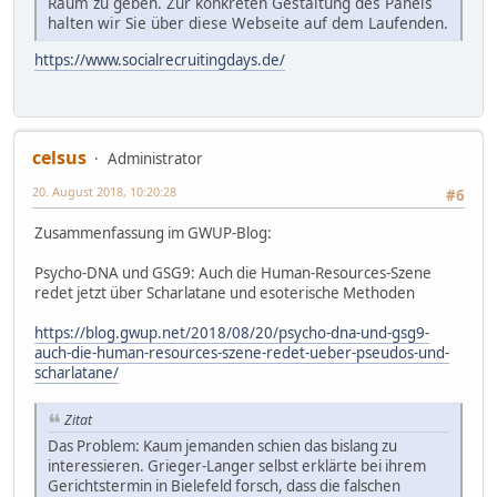
Raum zu geben. Zur konkreten Gestaltung des Panels
halten wir Sie über diese Webseite auf dem Laufenden.
https://www.socialrecruitingdays.de/
celsus
Administrator
20. August 2018, 10:20:28
#6
Zusammenfassung im GWUP-Blog:
Psycho-DNA und GSG9: Auch die Human-Resources-Szene
redet jetzt über Scharlatane und esoterische Methoden
https://blog.gwup.net/2018/08/20/psycho-dna-und-gsg9-
auch-die-human-resources-szene-redet-ueber-pseudos-und-
scharlatane/
Zitat
Das Problem: Kaum jemanden schien das bislang zu
interessieren. Grieger-Langer selbst erklärte bei ihrem
Gerichtstermin in Bielefeld forsch, dass die falschen