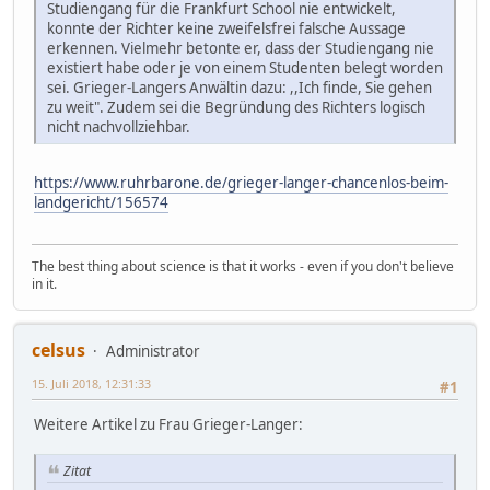
Studiengang für die Frankfurt School nie entwickelt,
konnte der Richter keine zweifelsfrei falsche Aussage
erkennen. Vielmehr betonte er, dass der Studiengang nie
existiert habe oder je von einem Studenten belegt worden
sei. Grieger-Langers Anwältin dazu: ,,Ich finde, Sie gehen
zu weit". Zudem sei die Begründung des Richters logisch
nicht nachvollziehbar.
https://www.ruhrbarone.de/grieger-langer-chancenlos-beim-
landgericht/156574
The best thing about science is that it works - even if you don't believe
in it.
celsus
Administrator
15. Juli 2018, 12:31:33
#1
Weitere Artikel zu Frau Grieger-Langer:
Zitat