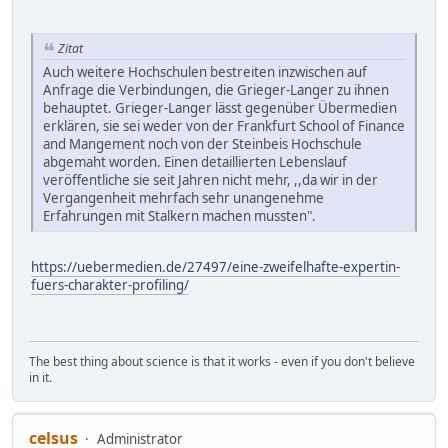
Zitat
Auch weitere Hochschulen bestreiten inzwischen auf
Anfrage die Verbindungen, die Grieger-Langer zu ihnen
behauptet. Grieger-Langer lässt gegenüber Übermedien
erklären, sie sei weder von der Frankfurt School of Finance
and Mangement noch von der Steinbeis Hochschule
abgemaht worden. Einen detaillierten Lebenslauf
veröffentliche sie seit Jahren nicht mehr, ,,da wir in der
Vergangenheit mehrfach sehr unangenehme
Erfahrungen mit Stalkern machen mussten".
https://uebermedien.de/27497/eine-zweifelhafte-expertin-
fuers-charakter-profiling/
The best thing about science is that it works - even if you don't believe
in it.
celsus
Administrator