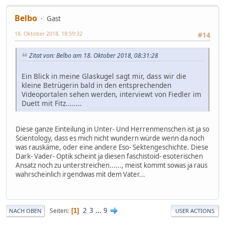
Belbo
Gast
18. Oktober 2018, 18:59:32
#14
Zitat von: Belbo am 18. Oktober 2018, 08:31:28
Ein Blick in meine Glaskugel sagt mir, dass wir die
kleine Betrügerin bald in den entsprechenden
Videoportalen sehen werden, interviewt von Fiedler im
Duett mit Fitz........
Diese ganze Einteilung in Unter- Und Herrenmenschen ist ja so
Scientology, dass es mich nicht wundern würde wenn da noch
was rauskäme, oder eine andere Eso- Sektengeschichte. Diese
Dark- Vader- Optik scheint ja diesen faschistoid- esoterischen
Ansatz noch zu unterstreichen......, meist kommt sowas ja raus
wahrscheinlich irgendwas mit dem Vater...
2
3
...
9
Seiten
1
NACH OBEN
USER ACTIONS