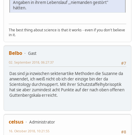
Angaben in ihrem Lebenslauf ,,niemanden gestört"
hätten.
The best thing about science is that it works - even if you don't believe
in it.
Belbo
Gast
02. September 2018, 06:27:37
#7
Das sind ja inzwischen sektenartike Methoden die Suzanne da
anwendet, ich weiß nicht ob ich der einzige bin der da
Scientology durchnuppert. Mit ihrer Schutzstaffelhybrisoptik
hat sie aber zumindest acht Punkte auf der nach oben offenen
Guttenbergskala erreicht.
celsus
Administrator
16. Oktober 2018, 10:21:55
#8