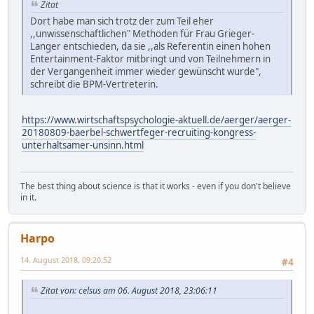
Zitat
Dort habe man sich trotz der zum Teil eher
,,unwissenschaftlichen" Methoden für Frau Grieger-
Langer entschieden, da sie ,,als Referentin einen hohen
Entertainment-Faktor mitbringt und von Teilnehmern in
der Vergangenheit immer wieder gewünscht wurde",
schreibt die BPM-Vertreterin.
https://www.wirtschaftspsychologie-aktuell.de/aerger/aerger-
20180809-baerbel-schwertfeger-recruiting-kongress-
unterhaltsamer-unsinn.html
The best thing about science is that it works - even if you don't believe
in it.
Harpo
14. August 2018, 09:20:52
#4
Zitat von: celsus am 06. August 2018, 23:06:11