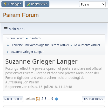
Einloggen
Registrieren
Psiram Forum
Main Menu
Psiram Forum
Deutsch
►
Hinweise und Vorschläge für Psiram-Artikel
Gewünschte Artikel
►
►
Suzanne Grieger-Langer
►
Suzanne Grieger-Langer
Postings reflect the private opinion of posters and are not official
positions of Psiram - Foreneinträge sind private Meinungen der
Forenmitglieder und entsprechen nicht unbedingt der
Auffassung von Psiram
Begonnen von celsus, 15. Juli 2018, 11:42:48
2
3
...
9
Seiten
1
NACH UNTEN
USER ACTIONS