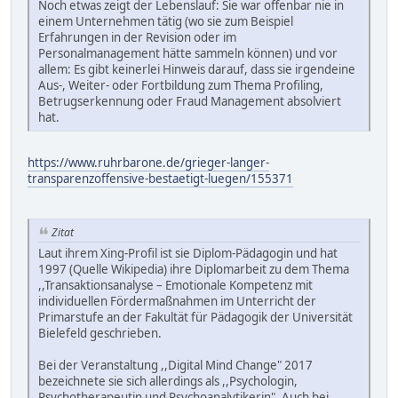
Noch etwas zeigt der Lebenslauf: Sie war offenbar nie in
einem Unternehmen tätig (wo sie zum Beispiel
Erfahrungen in der Revision oder im
Personalmanagement hätte sammeln können) und vor
allem: Es gibt keinerlei Hinweis darauf, dass sie irgendeine
Aus-, Weiter- oder Fortbildung zum Thema Profiling,
Betrugserkennung oder Fraud Management absolviert
hat.
https://www.ruhrbarone.de/grieger-langer-
transparenzoffensive-bestaetigt-luegen/155371
Zitat
Laut ihrem Xing-Profil ist sie Diplom-Pädagogin und hat
1997 (Quelle Wikipedia) ihre Diplomarbeit zu dem Thema
,,Transaktionsanalyse – Emotionale Kompetenz mit
individuellen Fördermaßnahmen im Unterricht der
Primarstufe an der Fakultät für Pädagogik der Universität
Bielefeld geschrieben.
Bei der Veranstaltung ,,Digital Mind Change" 2017
bezeichnete sie sich allerdings als ,,Psychologin,
Psychotherapeutin und Psychoanalytikerin". Auch bei