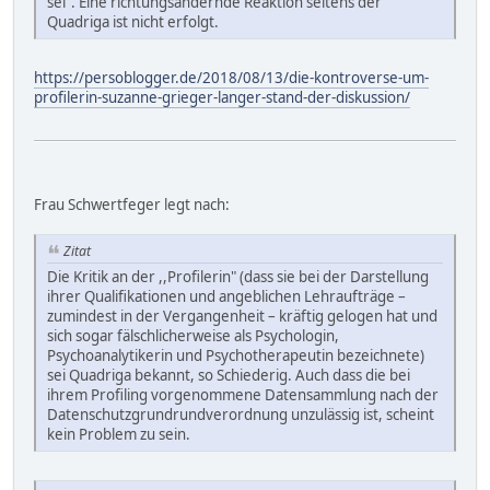
sei". Eine richtungsändernde Reaktion seitens der
Quadriga ist nicht erfolgt.
https://persoblogger.de/2018/08/13/die-kontroverse-um-
profilerin-suzanne-grieger-langer-stand-der-diskussion/
Frau Schwertfeger legt nach:
Zitat
Die Kritik an der ,,Profilerin" (dass sie bei der Darstellung
ihrer Qualifikationen und angeblichen Lehraufträge –
zumindest in der Vergangenheit – kräftig gelogen hat und
sich sogar fälschlicherweise als Psychologin,
Psychoanalytikerin und Psychotherapeutin bezeichnete)
sei Quadriga bekannt, so Schiederig. Auch dass die bei
ihrem Profiling vorgenommene Datensammlung nach der
Datenschutzgrundrundverordnung unzulässig ist, scheint
kein Problem zu sein.