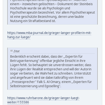
einem – inzwischen gelöschten – Dokument der Steinbeis
Hochschule wurde sie als Psychologin und
Psychotherapeutin bezeichnet. Vor allem Psychotherapeut
ist eine geschützte Bezeichnung, deren unerlaubte
Nutzung ein Straftatbestand ist.
https://www.mba-journal.de/grieger-langer-profilerin-mit-
hang-zur-luege/
Zitat
Bedenklich erscheint dabei, dass der ,,Expertin für
Betrugserkennung" offenbar jegliche Einsicht in ihre
Lügen fehlt. So behauptet sie unverdrossen weiter, dass
ihre Lügen der Realität entsprechen und will der Autorin
sogar verbieten, die Wahrheit zu schreiben. Unterstützt
und angefeuert wird sie dabei tatkräftig von ihrem
,,Pressesprecher" Falk S. Al-Omary, einem ,,Experten für
Selbstinszenierung und Egoselling".
https://www.ruhrbarone.de/grieger-langer-luegt-
weiter/155586