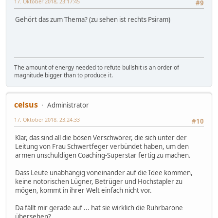
17. Oktober 2018, 23:17:45
#9
Gehört das zum Thema? (zu sehen ist rechts Psiram)
The amount of energy needed to refute bullshit is an order of
magnitude bigger than to produce it.
celsus
Administrator
17. Oktober 2018, 23:24:33
#10
Klar, das sind all die bösen Verschwörer, die sich unter der
Leitung von Frau Schwertfeger verbündet haben, um den
armen unschuldigen Coaching-Superstar fertig zu machen.
Dass Leute unabhängig voneinander auf die Idee kommen,
keine notorischen Lügner, Betrüger und Hochstapler zu
mögen, kommt in ihrer Welt einfach nicht vor.
Da fällt mir gerade auf ... hat sie wirklich die Ruhrbarone
übersehen?