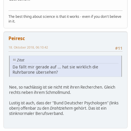
The best thing about science is that it works - even if you don't believe
in it.
Peiresc
18. Oktober 2018, 06:10:42
#11
Zitat
Da fällt mir gerade auf ... hat sie wirklich die
Ruhrbarone übersehen?
Nee, so nachlässig ist sie nicht mit ihren Recherchen. Gleich
rechts neben ihrem Schmollmund.
Lustig ist auch, dass der "Bund Deutscher Psychologen" (links
oben) offenbar zu den
Drahtziehern
gehört. Das ist ein
stinknormaler Berufsverband.