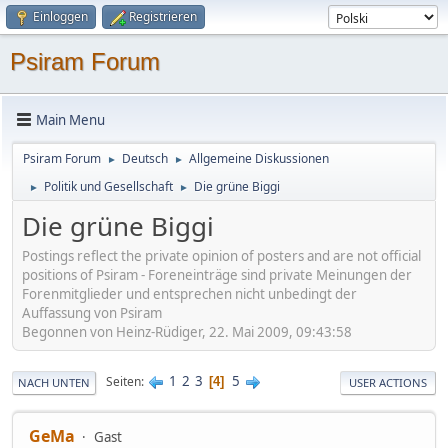
Einloggen
Registrieren
Psiram Forum
Main Menu
Psiram Forum
Deutsch
Allgemeine Diskussionen
►
►
Politik und Gesellschaft
Die grüne Biggi
►
►
Die grüne Biggi
Postings reflect the private opinion of posters and are not official
positions of Psiram - Foreneinträge sind private Meinungen der
Forenmitglieder und entsprechen nicht unbedingt der
Auffassung von Psiram
Begonnen von Heinz-Rüdiger, 22. Mai 2009, 09:43:58
1
2
3
5
Seiten
4
NACH UNTEN
USER ACTIONS
GeMa
Gast