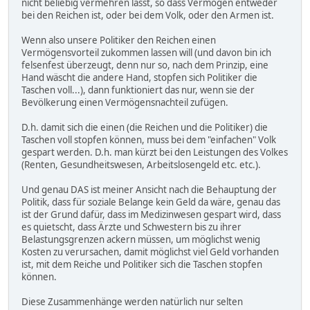
nicht beliebig vermehren lässt, so dass Vermögen entweder
bei den Reichen ist, oder bei dem Volk, oder den Armen ist.
Wenn also unsere Politiker den Reichen einen
Vermögensvorteil zukommen lassen will (und davon bin ich
felsenfest überzeugt, denn nur so, nach dem Prinzip, eine
Hand wäscht die andere Hand, stopfen sich Politiker die
Taschen voll...), dann funktioniert das nur, wenn sie der
Bevölkerung einen Vermögensnachteil zufügen.
D.h. damit sich die einen (die Reichen und die Politiker) die
Taschen voll stopfen können, muss bei dem "einfachen" Volk
gespart werden. D.h. man kürzt bei den Leistungen des Volkes
(Renten, Gesundheitswesen, Arbeitslosengeld etc. etc.).
Und genau DAS ist meiner Ansicht nach die Behauptung der
Politik, dass für soziale Belange kein Geld da wäre, genau das
ist der Grund dafür, dass im Medizinwesen gespart wird, dass
es quietscht, dass Ärzte und Schwestern bis zu ihrer
Belastungsgrenzen ackern müssen, um möglichst wenig
Kosten zu verursachen, damit möglichst viel Geld vorhanden
ist, mit dem Reiche und Politiker sich die Taschen stopfen
können.
Diese Zusammenhänge werden natürlich nur selten