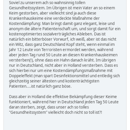
Soviel zu unserem ach so wahnsinnig tollen
Gesundheitssystem. Im Übrigen ist mein Vater an so einem
Keim gestorben, aber vielleicht sind ja auch diese
Krankenhauskeime eine verdeckte Maßnahme der
Kostendämpfung: Man bringt damit ganz elegant, leise und
anonym die ältere Patientenschaft um, und sorgt damit für ein
kostenoptimiertes sozialverträgliches Ableben. Das ist
natürlich ein bitterböser Vorwurf, ich weiß, aber ist das nicht
ein Witz, dass ganz Deutschland Kopf steht, wenn einmal im
Jahr 12 Leute von Terroristen ermordet werden, während
aber jeden Tag rund 50 Leute an diesen Krankenhauskeimen
versterben(!), ohne dass ein Hahn danach kräht. Im übrigen
nur in Deutschland, nicht aber in Holland versterben. Dass es
sich hierbei nur um eine Kostendämpfungsmaßnahme mit
Doppeleffekt (man spart Desinfektionsmittel und entledig sich
gleichzeitig seiner ältesten und kostenträchtigsten
Patienten....ist natürlich ganz böse.
Dass aber in Holland die effektive Bekämpfung dieser Keime
funktioniert, während hier in Deutschland jeden Tag 50 Leute
daran sterben, zeigt, dass unser ach so tolles
"Gesundheitssystem" vielleicht doch nicht so toll ist?!