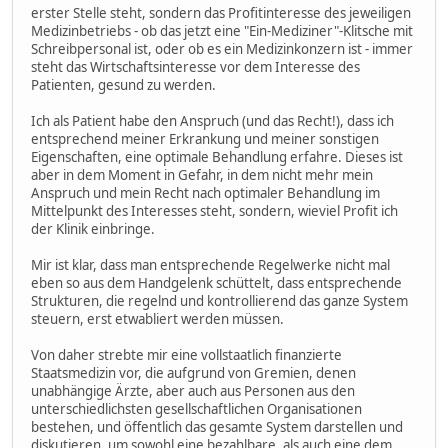
erster Stelle steht, sondern das Profitinteresse des jeweiligen
Medizinbetriebs - ob das jetzt eine "Ein-Mediziner"-Klitsche mit
Schreibpersonal ist, oder ob es ein Medizinkonzern ist - immer
steht das Wirtschaftsinteresse vor dem Interesse des
Patienten, gesund zu werden.
Ich als Patient habe den Anspruch (und das Recht!), dass ich
entsprechend meiner Erkrankung und meiner sonstigen
Eigenschaften, eine optimale Behandlung erfahre. Dieses ist
aber in dem Moment in Gefahr, in dem nicht mehr mein
Anspruch und mein Recht nach optimaler Behandlung im
Mittelpunkt des Interesses steht, sondern, wieviel Profit ich
der Klinik einbringe.
Mir ist klar, dass man entsprechende Regelwerke nicht mal
eben so aus dem Handgelenk schüttelt, dass entsprechende
Strukturen, die regelnd und kontrollierend das ganze System
steuern, erst etwabliert werden müssen.
Von daher strebte mir eine vollstaatlich finanzierte
Staatsmedizin vor, die aufgrund von Gremien, denen
unabhängige Ärzte, aber auch aus Personen aus den
unterschiedlichsten gesellschaftlichen Organisationen
bestehen, und öffentlich das gesamte System darstellen und
diskutieren, um sowohl eine bezahlbare, als auch eine dem