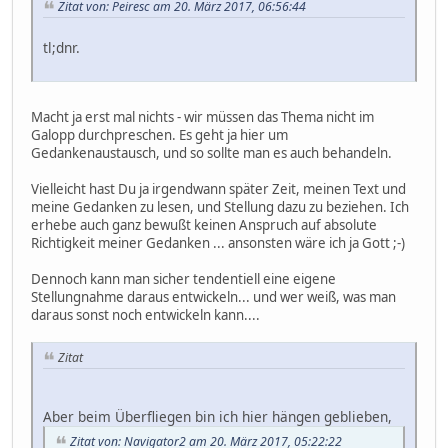
Zitat von: Peiresc am 20. März 2017, 06:56:44
tl;dnr.
Macht ja erst mal nichts - wir müssen das Thema nicht im
Galopp durchpreschen. Es geht ja hier um
Gedankenaustausch, und so sollte man es auch behandeln.
Vielleicht hast Du ja irgendwann später Zeit, meinen Text und
meine Gedanken zu lesen, und Stellung dazu zu beziehen. Ich
erhebe auch ganz bewußt keinen Anspruch auf absolute
Richtigkeit meiner Gedanken ... ansonsten wäre ich ja Gott ;-)
Dennoch kann man sicher tendentiell eine eigene
Stellungnahme daraus entwickeln... und wer weiß, was man
daraus sonst noch entwickeln kann....
Zitat
Aber beim Überfliegen bin ich hier hängen geblieben,
Zitat von: Navigator2 am 20. März 2017, 05:22:22