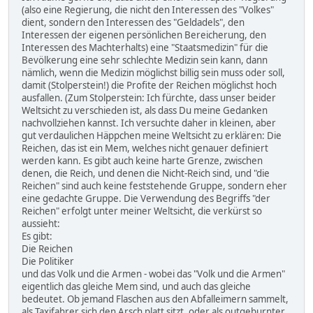
(also eine Regierung, die nicht den Interessen des "Volkes"
dient, sondern den Interessen des "Geldadels", den
Interessen der eigenen persönlichen Bereicherung, den
Interessen des Machterhalts) eine "Staatsmedizin" für die
Bevölkerung eine sehr schlechte Medizin sein kann, dann
nämlich, wenn die Medizin möglichst billig sein muss oder soll,
damit (Stolperstein!) die Profite der Reichen möglichst hoch
ausfallen. (Zum Stolperstein: Ich fürchte, dass unser beider
Weltsicht zu verschieden ist, als dass Du meine Gedanken
nachvollziehen kannst. Ich versuchte daher in kleinen, aber
gut verdaulichen Häppchen meine Weltsicht zu erklären: Die
Reichen, das ist ein Mem, welches nicht genauer definiert
werden kann. Es gibt auch keine harte Grenze, zwischen
denen, die Reich, und denen die Nicht-Reich sind, und "die
Reichen" sind auch keine feststehende Gruppe, sondern eher
eine gedachte Gruppe. Die Verwendung des Begriffs "der
Reichen" erfolgt unter meiner Weltsicht, die verkürst so
aussieht:
Es gibt:
Die Reichen
Die Politiker
und das Volk und die Armen - wobei das "Volk und die Armen"
eigentlich das gleiche Mem sind, und auch das gleiche
bedeutet. Ob jemand Flaschen aus den Abfalleimern sammelt,
als Taxifahrer sich den Arsch platt sitzt, oder als outgeburnter