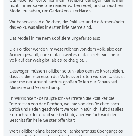
Gut - aber ich wollte hier mein "Weltbild" darlegen, damit man
nicht immer so viel aneinander vorbei redet, und um auch ein
Modell zu haben, um Gedanken zu erklären...
Wir haben also, die Reichen, die Politiker und die Armen (oder
das Volk), was alles in erster linie Meme sind...
Das Modell in meinem Kopf sieht ungefär so aus:
Die Politiker werden im wesentlichen von dem Volk, also den
Armen gewählt, ganz einfach weil es einfach sehr viel mehr
Volk auf der Welt gibt, als es Reiche gibt...
Deswegen müssen Politiker so tun - also dem Volk vorspielen,
dass sie die Interessen des Volkes vertreten würden.... das ist
aber meiner Ansicht nach zu großen Teilen nur Schauspiel,
Mimikrie und Verarschung.
In Wirklichkeit - behaupte ich - vertreten die Politiker die
Interessen von den Reichen, weil sie von den Reichen nach
Strich und Faden geschmiert werden! Natürlich läuft das alles
ziemlich verdeckt und versteckt ab, aber vielfach wird der
Beschiss für helle Geister offenbar:
Welt Politiker ohne besondere Fachkenntnisse übergangslos