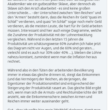
Akademiker wie ein gutbezahlter Sklave, aber dennoch als
Sklave sich den Arsch abarbeitet - es sind keine großen
Unterschiede... - der Unterschied zwischen "den Reichen" und
den "Armen" besteht darin, dass die Reichen ihr Geld "quasi im
Schlaf" verdienen, und quasi "im Schlaf" sogar noch mehr Geld
verdienen, als die meisten Leute, die hart für ihr Geld arbeiten
müssen. Interessant sind hier auch einige Diagramme, welche
die Zunahme der Produktivität mit der Lohnentwicklung
vergleichen. Während in den letzten 15 Jahren die
Produktivität um schätzungsweise 60% zunahm (ich habe jetzt
das Diagram nicht vor Augen, und die 60% sind geraten...
vieleicht sind es auch nur 30% oder 40% ...), blieben die Löhne
nahezu konstant, zumindest wenn man die Inflation heraus
rechnet.
Während also in den Tüten der arbeitenden Bevölkerung
immer in etwas das gleiche drinnen ist, steigt das Einkommen
(und das Vermögen) der Reichen, als derjenigen, die
Eigentümer der Produktionsmittel sind entsprechend der
Steigerung der Produktivität rasant an. Das gleiche Bild ergibt
sich, wenn man sich die Armuts- und Reichtumsberichte der BR
anzieht, wie die Einkommenschere zwischen Armen und
Reichen immer weiter auseinander geht.