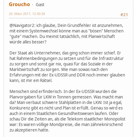
Groucho
Gast
20. März 2017, 12:30:28
#21
@Navigator2: ich glaube, Dein Grundfehler ist anzunehmen,
mit einem Systemwechsel könne man aus "bösen" Menschen
"gute" machen. Du meinst tatsächlich, mit Planwirtschaft
würde alles besser?
Der Staat als Unternehmer, das ging schon immer schief. Er
hat Rahmenbedingungen zu setzen und für die Infrastruktur
zu sorgen und sonst gar nix, quasi für das Soziale in der
Marktwirtschaft zu sorgen. Wie man sowas nach den
Erfahrungen mit der Ex-UDSSR und DDR noch immer glauben
kann, ist mir ein Rätsel.
Menschen sind erfinderisch. In der Ex-UDSSR wurden die
Planvorgaben für LKW in Tonnen gemessen. Was macht man
da? Man verbaut schwere Stahlplatten in die LKW. Ist ja egal,
Konkurenz gibt es nicht und Plan ist erfüllt. Genau so wird es
auch in einem Staatlichen Gesundheitswesen laufen. Oder
schau Dir die Zeiten an, als die Telekom staatlicher Monopolist
war: Es waren völlige Mondpreise, die man zähneknirschend
zu akzeptieren hatte.