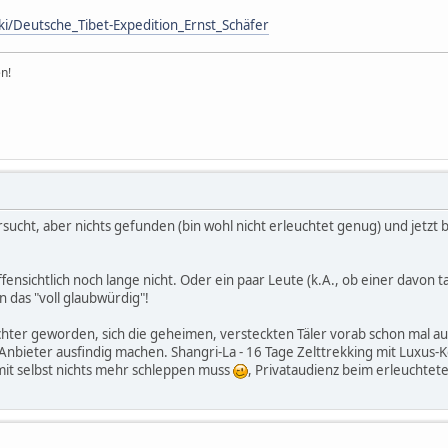
iki/Deutsche_Tibet-Expedition_Ernst_Schäfer
n!
rsucht, aber nichts gefunden (bin wohl nicht erleuchtet genug) und jetzt b
ffensichtlich noch lange nicht. Oder ein paar Leute (k.A., ob einer davon 
das "voll glaubwürdig"!
leichter geworden, sich die geheimen, versteckten Täler vorab schon mal
-Anbieter ausfindig machen. Shangri-La - 16 Tage Zelttrekking mit Luxus
mit selbst nichts mehr schleppen muss
, Privataudienz beim erleuchtete