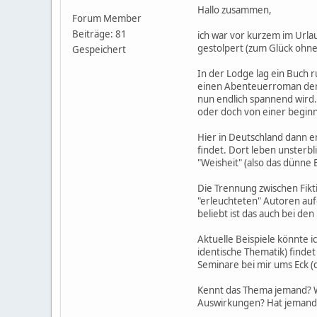
Hallo zusammen,
Forum Member
Beiträge: 81
ich war vor kurzem im Urlaub
gestolpert (zum Glück ohne
Gespeichert
In der Lodge lag ein Buch r
einen Abenteuerroman der S
nun endlich spannend wird
oder doch von einer begi
Hier in Deutschland dann e
findet. Dort leben unsterbl
"Weisheit" (also das dünne
Die Trennung zwischen Fik
"erleuchteten" Autoren auf
beliebt ist das auch bei d
Aktuelle Beispiele könnte ic
identische Thematik) find
Seminare bei mir ums Eck (d
Kennt das Thema jemand? Wi
Auswirkungen? Hat jemand we