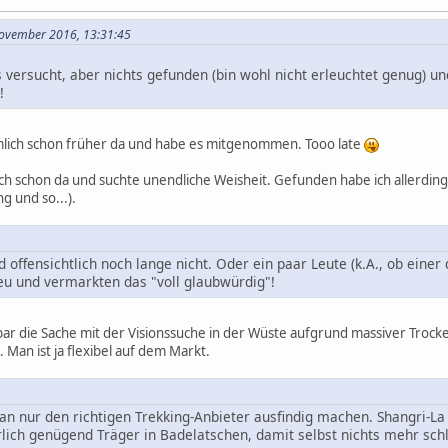
November 2016, 13:31:45
 versucht, aber nichts gefunden (bin wohl nicht erleuchtet genug) und
!
ämlich schon früher da und habe es mitgenommen. Tooo late
ch schon da und suchte unendliche Weisheit. Gefunden habe ich allerdi
ng und so...).
d offensichtlich noch lange nicht. Oder ein paar Leute (k.A., ob eine
eu und vermarkten das "voll glaubwürdig"!
bar die Sache mit der Visionssuche in der Wüste aufgrund massiver Trock
Man ist ja flexibel auf dem Markt.
 nur den richtigen Trekking-Anbieter ausfindig machen. Shangri-La -
lich genügend Träger in Badelatschen, damit selbst nichts mehr s