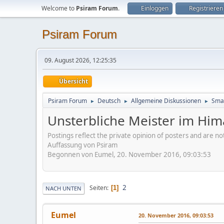
Welcome to
Psiram Forum
.
Einloggen
Registrieren
Psiram Forum
09. August 2026, 12:25:35
Übersicht
Psiram Forum
Deutsch
Allgemeine Diskussionen
Smal
►
►
►
Unsterbliche Meister im Him
Postings reflect the private opinion of posters and are n
Auffassung von Psiram
Begonnen von Eumel, 20. November 2016, 09:03:53
2
Seiten
1
NACH UNTEN
Eumel
20. November 2016, 09:03:53