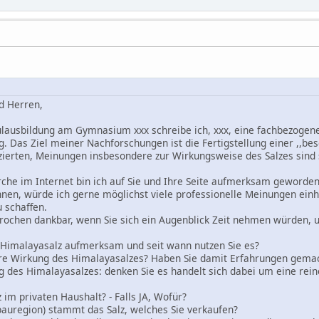
d Herren,
ausbildung am Gymnasium xxx schreibe ich, xxx, eine fachbezogen
 Das Ziel meiner Nachforschungen ist die Fertigstellung einer ,,be
renzierten, Meinungen insbesondere zur Wirkungsweise des Salzes sind 
he im Internet bin ich auf Sie und Ihre Seite aufmerksam geword
nen, würde ich gerne möglichst viele professionelle Meinungen einh
u schaffen.
rochen dankbar, wenn Sie sich ein Augenblick Zeit nehmen würden,
 Himalayasalz aufmerksam und seit wann nutzen Sie es?
re Wirkung des Himalayasalzes? Haben Sie damit Erfahrungen gemacht
g des Himalayasalzes: denken Sie es handelt sich dabei um eine rei
 im privaten Haushalt? - Falls JA, Wofür?
auregion) stammt das Salz, welches Sie verkaufen?