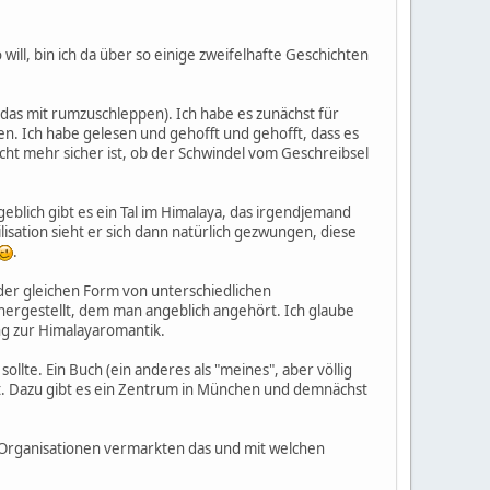
o will, bin ich da über so einige zweifelhafte Geschichten
e das mit rumzuschleppen). Ich habe es zunächst für
en. Ich habe gelesen und gehofft und gehofft, dass es
icht mehr sicher ist, ob der Schwindel vom Geschreibsel
blich gibt es ein Tal im Himalaya, das irgendjemand
lisation sieht er sich dann natürlich gezwungen, diese
.
der gleichen Form von unterschiedlichen
hergestellt, dem man angeblich angehört. Ich glaube
ng zur Himalayaromantik.
sollte. Ein Buch (ein anderes als "meines", aber völlig
t. Dazu gibt es ein Zentrum in München und demnächst
 Organisationen vermarkten das und mit welchen