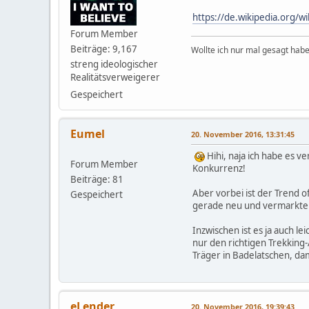
https://de.wikipedia.org/w
Forum Member
Beiträge: 9,167
Wollte ich nur mal gesagt habe
streng ideologischer
Realitätsverweigerer
Gespeichert
Eumel
20. November 2016, 13:31:45
Hihi, naja ich habe es ve
Forum Member
Konkurrenz!
Beiträge: 81
Aber vorbei ist der Trend o
Gespeichert
gerade neu und vermarkten 
Inzwischen ist es ja auch 
nur den richtigen Trekking
Träger in Badelatschen, da
eLender
20. November 2016, 19:39:43