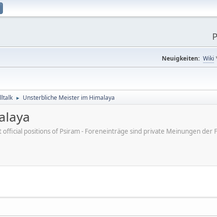
P
Neuigkeiten:
Wiki
ltalk
Unsterbliche Meister im Himalaya
►
alaya
ot official positions of Psiram - Foreneinträge sind private Meinungen d