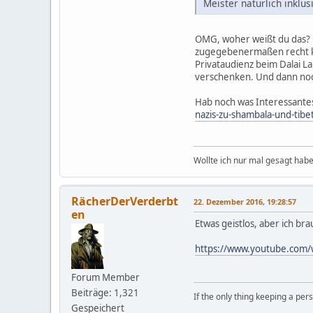
Meister natürlich inklus
OMG, woher weißt du das? 
zugegebenermaßen recht kle
Privataudienz beim Dalai 
verschenken. Und dann noc
Hab noch was Interessant
nazis-zu-shambala-und-tibe
Wollte ich nur mal gesagt habe
RächerDerVerderbt
22. Dezember 2016, 19:28:57
en
Etwas geistlos, aber ich br
https://www.youtube.co
Forum Member
Beiträge: 1,321
If the only thing keeping a pers
Gespeichert