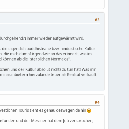
#3
er durchgehend?) immer wieder aufgewärmt wird.
 die eigentlich buddhistische bzw. hinduistische Kultur
, die mich dumpf irgendwie an das erinnert, was im
d können als die "sterblichen Normalos".
chen und der Kultur absolut nichts zu tun hat! Was mir
inaranbietern hierzulande teuer als Realität verkauft
#4
westlichen Touris zieht es genau deswegen da hin
s gefunden und der Messner hat dem Jeti versprochen,