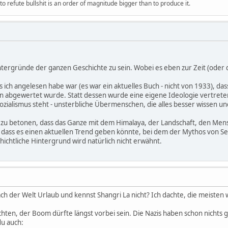
 refute bullshit is an order of magnitude bigger than to produce it.
Hintergründe der ganzen Geschichte zu sein. Wobei es eben zur Zeit (od
 ich angelesen habe war (es war ein aktuelles Buch - nicht von 1933), dass
en abgewertet wurde. Statt dessen wurde eine eigene Ideologie vertreten
sozialismus steht - unsterbliche Übermenschen, die alles besser wissen un
t zu betonen, dass das Ganze mit dem Himalaya, der Landschaft, den Mens
dass es einen aktuellen Trend geben könnte, bei dem der Mythos von Sem
ichtliche Hintergrund wird natürlich nicht erwähnt.
h der Welt Urlaub und kennst Shangri La nicht? Ich dachte, die meisten 
hichten, der Boom dürfte längst vorbei sein. Die Nazis haben schon nicht
du auch: