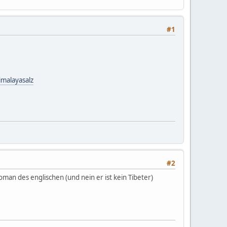
#1
malayasalz
#2
man des englischen (und nein er ist kein Tibeter)