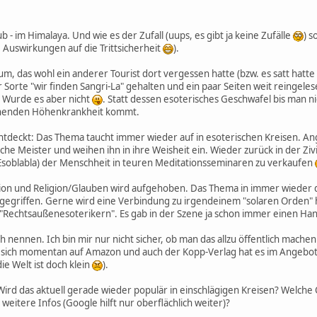
 - im Himalaya. Und wie es der Zufall (uups, es gibt ja keine Zufälle
) s
 Auswirkungen auf die Trittsicherheit
).
um, das wohl ein anderer Tourist dort vergessen hatte (bzw. es satt hatt
orte "wir finden Sangri-La" gehalten und ein paar Seiten weit reingeles
. Wurde es aber nicht
. Statt dessen esoterisches Geschwafel bis man n
nnenden Höhenkrankheit kommt.
ntdeckt: Das Thema taucht immer wieder auf in esoterischen Kreisen. Ange
iche Meister und weihen ihn in ihre Weisheit ein. Wieder zurück in der Zivi
 Esoblabla) der Menschheit in teuren Meditationsseminaren zu verkaufen
tion und Religion/Glauben wird aufgehoben. Das Thema in immer wieder 
gegriffen. Gerne wird eine Verbindung zu irgendeinem "solaren Orden" 
en "Rechtsaußenesoterikern". Es gab in der Szene ja schon immer einen Ha
h nennen. Ich bin mir nur nicht sicher, ob man das allzu öffentlich machen 
et sich momentan auf Amazon und auch der Kopp-Verlag hat es im Angebo
ie Welt ist doch klein
).
rd das aktuell gerade wieder populär in einschlägigen Kreisen? Welche
itere Infos (Google hilft nur oberflächlich weiter)?