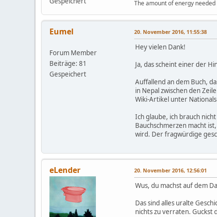
Gespeichert
The amount of energy needed to
Eumel
20. November 2016, 11:55:38
Hey vielen Dank!
Forum Member
Beiträge: 81
Ja, das scheint einer der 
Gespeichert
Auffallend an dem Buch, das
in Nepal zwischen den Zeil
Wiki-Artikel unter National
Ich glaube, ich brauch nich
Bauchschmerzen macht ist, 
wird. Der fragwürdige gesch
eLender
20. November 2016, 12:56:01
Wus, du machst auf dem Dac
Das sind alles uralte Gesc
nichts zu verraten. Guckst 