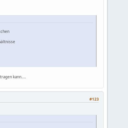
ischen
hältnisse
tragen kann....
#123