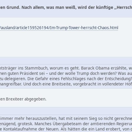
ten Grund. Nach allem, was man weiß, wird der künftige ,,Herrsche
ik/ausland/article159526194/Im-Trump-Tower-herrscht-Chaos.html
mtsträger ins Stammbuch, worum es geht. Barack Obama erzählte, wi
inen guten Präsident sei – und der wolle Trump doch werden? Was au
zu delegieren. Die Gefahr eines Fehlschlages nach der Entscheidung
angreifbar. Und doch eine Breitseite, vorgebracht in vollendeter Höfl
ten Brexiteer abgegeben.
 immer mehr herauszustellen, hat mit seinem Sieg so nicht gerechne
enügend, grotesk. Manches Übergabeteam der amtierenden Regierung
ne Kontaktaufnahme der Neuen. Als hätten die ein Land erobert, von 