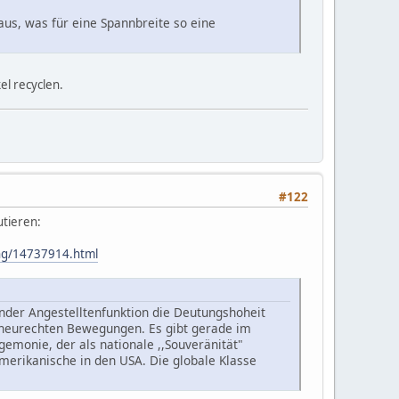
us, was für eine Spannbreite so eine
el recyclen.
#122
tieren:
hung/14737914.html
nder Angestelltenfunktion die Deutungshoheit
der neurechten Bewegungen. Es gibt gerade im
gemonie, der als nationale ,,Souveränität"
merikanische in den USA. Die globale Klasse