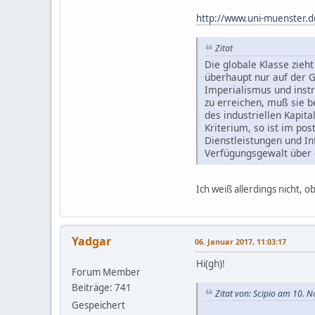
http://www.uni-muenster.de
Zitat
Die globale Klasse zieh
überhaupt nur auf der Gr
Imperialismus und instr
zu erreichen, muß sie b
des industriellen Kapit
Kriterium, so ist im pos
Dienstleistungen und In
Verfügungsgewalt über
Ich weiß allerdings nicht,
Yadgar
06. Januar 2017, 11:03:17
Hi(gh)!
Forum Member
Beiträge: 741
Zitat von: Scipio am 10. 
Gespeichert