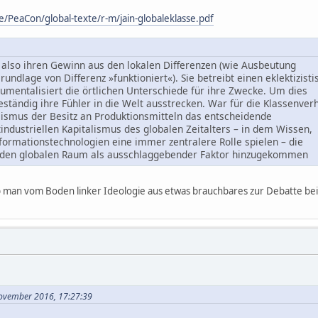
/PeaCon/global-texte/r-m/jain-globaleklasse.pdf
t also ihren Gewinn aus den lokalen Differenzen (wie Ausbeutung
undlage von Differenz »funktioniert«). Sie betreibt einen eklektizist
umentalisiert die örtlichen Unterschiede für ihre Zwecke. Um dies
eständig ihre Fühler in die Welt ausstrecken. War für die Klassenver
alismus der Besitz an Produktionsmitteln das entscheidende
tindustriellen Kapitalismus des globalen Zeitalters – in dem Wissen,
formationstechnologien eine immer zentralere Rolle spielen – die
 den globalen Raum als ausschlaggebender Faktor hinzugekommen
 ob man vom Boden linker Ideologie aus etwas brauchbares zur Debatte bei
November 2016, 17:27:39