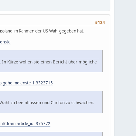
#124
 Russland im Rahmen der US-Wahl gegeben hat.
ienste
In Kürze wollen sie einen Bericht über mögliche
-us-geheimdienste-1.3323715
-Wahl zu beeinflussen und Clinton zu schwächen.
tml?dram:article_id=375772