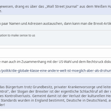
gewesen, drang es über das ,,Wall Street Journal" aus dem Weißen Ha
e.
n paar Namen und Adressen austauschen, dann kann man die Brexit-Artik
ation to make sense to us
te man auch im Zusammenhang mit der US-Wahl und dem Rechtsruck disku
/politik/die-globale-klasse-eine-andere-welt-ist-moeglich-aber-als-dro
as Bürgertum trotz Grundbesitz, privater Krankenvorsorge und leite
ntrol", der Slogan der Brexiter ist der eigentliche Schlachtruf all 
s Kontrollverlusts. Gemeint damit ist der Verlust der kulturellen He
e Standards wurden in England bestimmt, Deutsche in Deutschland, a
der!