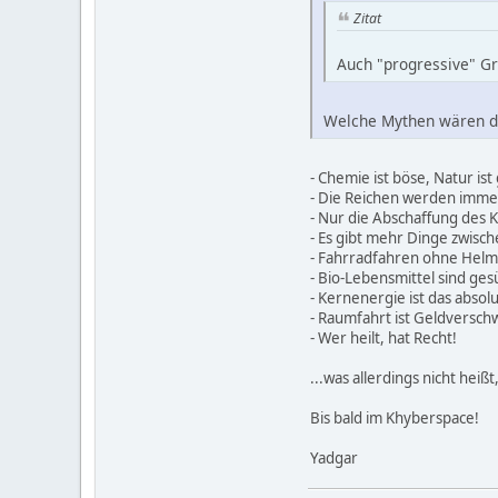
Zitat
Auch "progressive" Gr
Welche Mythen wären da
- Chemie ist böse, Natur ist
- Die Reichen werden imme
- Nur die Abschaffung des K
- Es gibt mehr Dinge zwisch
- Fahrradfahren ohne Helm 
- Bio-Lebensmittel sind ges
- Kernenergie ist das absol
- Raumfahrt ist Geldversc
- Wer heilt, hat Recht!
...was allerdings nicht heiß
Bis bald im Khyberspace!
Yadgar