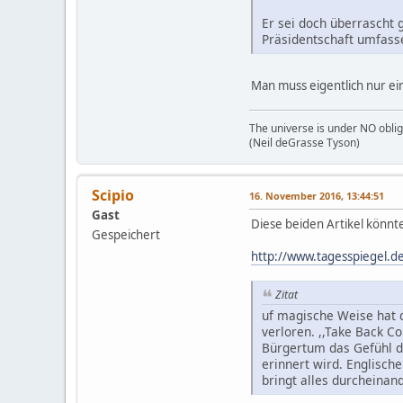
Er sei doch überrascht 
Präsidentschaft umfass
Man muss eigentlich nur ei
The universe is under NO oblig
(Neil deGrasse Tyson)
Scipio
16. November 2016, 13:44:51
Gast
Diese beiden Artikel könn
Gespeichert
http://www.tagesspiegel.de
Zitat
uf magische Weise hat d
verloren. ,,Take Back Co
Bürgertum das Gefühl de
erinnert wird. Englisch
bringt alles durcheinan