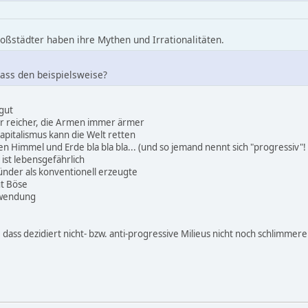
oßstädter haben ihre Mythen und Irrationalitäten.
ss den beispielsweise?
 gut
r reicher, die Armen immer ärmer
apitalismus kann die Welt retten
en Himmel und Erde bla bla bla... (und so jemand nennt sich "progressiv"! 
ist lebensgefährlich
ünder als konventionell erzeugte
ut Böse
hwendung
t, dass dezidiert nicht- bzw. anti-progressive Milieus nicht noch schlimme