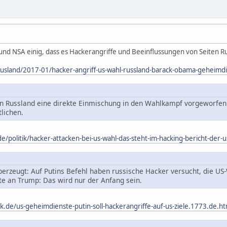
I und NSA einig, dass es Hackerangriffe und Beeinflussungen von Seiten
/ausland/2017-01/hacker-angriff-us-wahl-russland-barack-obama-geheimd
 Russland eine direkte Einmischung in den Wahlkampf vorgeworfen. 
tlichen.
/politik/hacker-attacken-bei-us-wahl-das-steht-im-hacking-bericht-der
berzeugt: Auf Putins Befehl haben russische Hacker versucht, die US
te an Trump: Das wird nur der Anfang sein.
.de/us-geheimdienste-putin-soll-hackerangriffe-auf-us-ziele.1773.de.h