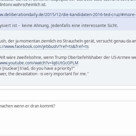
intons wahrscheinlich ist.
w.deliberationdaily.de/2015/12/die-kandidaten-2016-ted-cruz/#more
ysiert ist - keine Ahnung. Jedenfalls eine interessante Sicht.
ush, der ja momentan ziemlich ins Straucheln gerät, versucht genau da a
s://www.facebook.com/jebbush/?ref=ts&fref=ts
 Welt wäre zweifelsohne, wenn Trump Oberbefehlshaber der US-Armee we
/www.youtube.com/watch?v=lq6UtGcGPLM
e [nuclear] triad, do you have a priority?"
ower, the devastation - is very important for me."
h machen wenn er dran kommt?