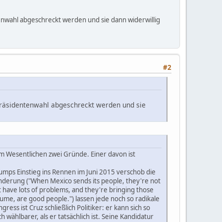
tenwahl abgeschreckt werden und sie dann widerwillig
#2
 Präsidentenwahl abgeschreckt werden und sie
s im Wesentlichen zwei Gründe. Einer davon ist
umps Einstieg ins Rennen im Juni 2015 verschob die
nderung ("When Mexico sends its people, they're not
 have lots of problems, and they're bringing those
sume, are good people.") lassen jede noch so radikale
ss ist Cruz schließlich Politiker: er kann sich so
 wählbarer, als er tatsächlich ist. Seine Kandidatur