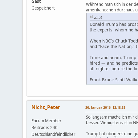
Gast
Während man sich in der de
Gespeichert
amerikanischen durchaus 
Zitat
Donald Trump has prosper
the experts. whom he ha
When NBC's Chuck Todd 
and "Face the Nation," 
Time and again, Trump p
hired — and he predicts
all-nighter before the f
Frank Bruni: Scott Walke
Nicht_Peter
20. Januar 2016, 12:18:33
So langsam mache ich mir d
Forum Member
besser. Wenigstens ist in N
Beiträge: 240
Trump hat übrigens eine gu
Deutschlandfeindlicher