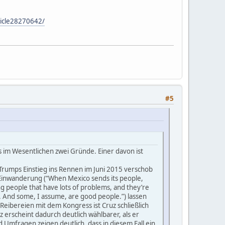
ticle28270642/
#5
 es im Wesentlichen zwei Gründe. Einer davon ist
Trumps Einstieg ins Rennen im Juni 2015 verschob
 Einwanderung (“When Mexico sends its people,
ng people that have lots of problems, and they’re
s. And some, I assume, are good people.”) lassen
Reibereien mit dem Kongress ist Cruz schließlich
uz erscheint dadurch deutlich wählbarer, als er
nd Umfragen zeigen deutlich, dass in diesem Fall ein