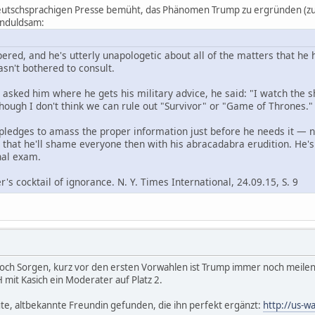
utschsprachigen Presse bemüht, das Phänomen Trump zu ergründen (zu rat
unduldsam:
ed, and he's utterly unapologetic about all of the matters that he h
sn't bothered to consult.
asked him where he gets his military advice, he said: "I watch the
though I don't think we can rule out "Survivor" or "Game of Thrones."
ledges to amass the proper information just before he needs it — no 
 that he'll shame everyone then with his abracadabra erudition. He'
inal exam.
r's cocktail of ignorance. N. Y. Times International, 24.09.15, S. 9
och Sorgen, kurz vor den ersten Vorwahlen ist Trump immer noch meilenwei
H mit Kasich ein Moderater auf Platz 2.
te, altbekannte Freundin gefunden, die ihn perfekt ergänzt:
http://us-w