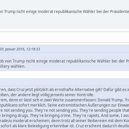
 von Trump nicht einige moderat republikanische Wähler bei der Präsiden
 20. Januar 2016, 12:18:33
 ob von Trump nicht einige moderat republikanische Wähler bei der
illary wählen.
en, dass Cruz jetzt plötzlich als ernsthafte Alternative gilt? Dafür gibt e
iben, der andere liegt völlig jenseits seiner Kontrolle.
rem, denn er lässt sich in zwei Worte zusammenfassen: Donald Trump. Tr
epublicans sofort merklich. Seine extremistischen Äußerungen zur Einwa
re not sending you. They're not sending you. They're sending people that
 bringing drugs. They're bringing crime. They're rapists. And some, I as
radezu moderat erscheinen, denn trotz all seiner Reibereien mit dem Kongre
sofort als klare Beleidigung erkennbar ist. Cruz erscheint dadurch deutlich