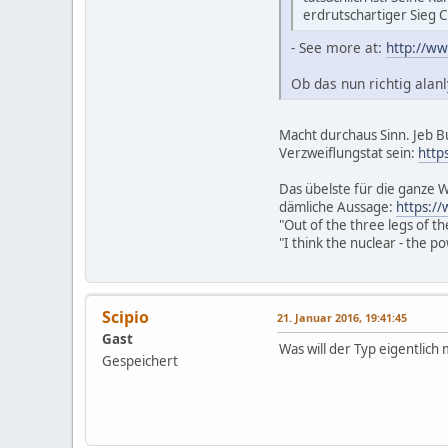
erdrutschartiger Sieg Cl
- See more at:
http://ww
Ob das nun richtig alanl
Macht durchaus Sinn. Jeb B
Verzweiflungstat sein:
http
Das übelste für die ganze
dämliche Aussage:
https:/
"Out of the three legs of th
"I think the nuclear - the p
Scipio
21. Januar 2016, 19:41:45
Gast
Was will der Typ eigentlic
Gespeichert