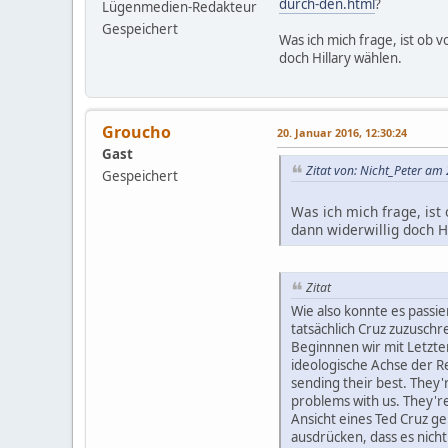
durch-den.html
?
Lügenmedien-Redakteur
Gespeichert
Was ich mich frage, ist ob
doch Hillary wählen.
Groucho
20. Januar 2016, 12:30:24
Gast
Zitat von: Nicht_Peter am
Gespeichert
Was ich mich frage, ist
dann widerwillig doch H
Zitat
Wie also konnte es passier
tatsächlich Cruz zuzuschre
Beginnnen wir mit Letzte
ideologische Achse der R
sending their best. They'
problems with us. They're
Ansicht eines Ted Cruz ge
ausdrücken, dass es nicht 