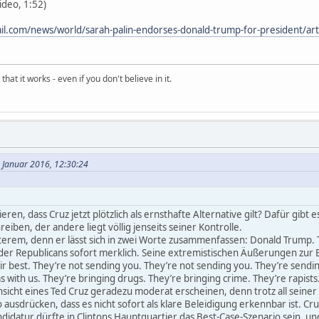
ideo, 1:52)
l.com/news/world/sarah-palin-endorses-donald-trump-for-president/ar
hat it works - even if you don't believe in it.
 Januar 2016, 12:30:24
eren, dass Cruz jetzt plötzlich als ernsthafte Alternative gilt? Dafür gibt
reiben, der andere liegt völlig jenseits seiner Kontrolle.
terem, denn er lässt sich in zwei Worte zusammenfassen: Donald Trump. 
 der Republicans sofort merklich. Seine extremistischen Äußerungen zur
ir best. They’re not sending you. They’re not sending you. They’re sendi
 with us. They’re bringing drugs. They’re bringing crime. They’re rapist
nsicht eines Ted Cruz geradezu moderat erscheinen, denn trotz all seiner 
so ausdrücken, dass es nicht sofort als klare Beleidigung erkennbar ist. Cr
Kandidatur dürfte in Clintons Hauptquartier das Best-Case-Szenario sein, u