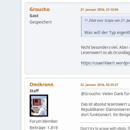
Groucho
21. Januar 2016, 21:15:04
Gast
Zitat von: Scipio am 21. J
Gespeichert
Was will der Typ eigen
Nicht besonders viel. Aber d
Lesenswert so als Grundla
https://usaerklaert.wordp
Omikronn
22. Januar 2016, 02:22:27
Staff
@Groucho: Vielen Dank für 
Das ist absolut lesenswert
Republikaner-Dämonisieren in
dort funktioniert. Ein Beisp
Forum Member
Beiträge: 1,819
Don't try to argue with idiots, 