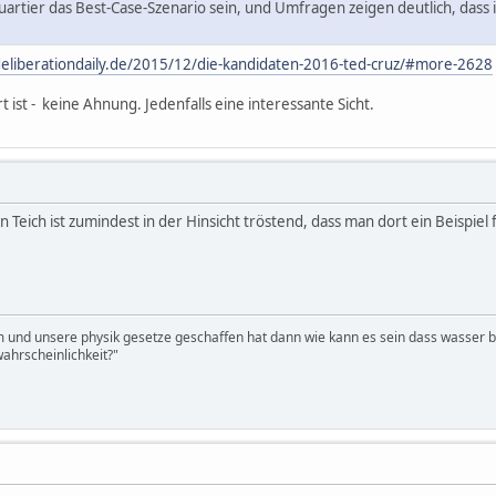
uartier das Best-Case-Szenario sein, und Umfragen zeigen deutlich, dass i
eliberationdaily.de/2015/12/die-kandidaten-2016-ted-cruz/#more-2628
rt ist - keine Ahnung. Jedenfalls eine interessante Sicht.
n Teich ist zumindest in der Hinsicht tröstend, dass man dort ein Beispiel 
m und unsere physik gesetze geschaffen hat dann wie kann es sein dass wasser be
ahrscheinlichkeit?"