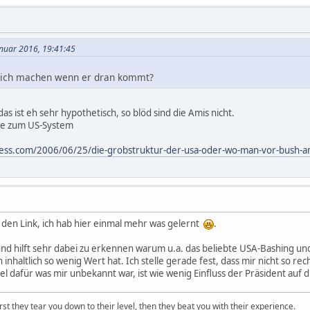
anuar 2016, 19:41:45
tlich machen wenn er dran kommt?
as ist eh sehr hypothetisch, so blöd sind die Amis nicht.
ge zum US-System
ress.com/2006/06/25/die-grobstruktur-der-usa-oder-wo-man-vor-bush-am
den Link, ich hab hier einmal mehr was gelernt
.
 und hilft sehr dabei zu erkennen warum u.a. das beliebte USA-Bashing u
haltlich so wenig Wert hat. Ich stelle gerade fest, dass mir nicht so rech
iel dafür was mir unbekannt war, ist wie wenig Einfluss der Präsident auf d
first they tear you down to their level, then they beat you with their experience.