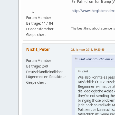
Ein Palin-drom für Trump (V
http://www.theglobeandmai
Forum Member
Beiträge: 11,184
The best thing about science is t
Friedensforscher
Gespeichert
Nicht_Peter
21. Januar 2016, 19:23:43
Zitat von: Groucho am 20.
Forum Member
Beiträge: 240
Zitat
Deutschlandfeindlicher
Lügenmedien-Redakteur
Wie also konnte es passi
tatsächlich Cruz zuzusch
Gespeichert
Beginnnen wir mit Letz
die ideologische Achse
they’re not sending the
bringing those problems
jede noch so radikale A
Politiker: er kann sich 
tatsächlich ist. Seine 