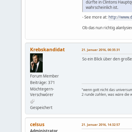
dürfte in Clintons Hauptq
wahrscheinlich ist.
- See more at:
http://www.d
Ob das nun richtig alanlysie
Krebskandidat
21. Januar 2016, 00:35:31
So ein Blick über den große
Forum Member
Beiträge: 371
Möchtegern-
"wenn gott nicht das universu
Verschwörer
2 runde zahlen, was wäre die w
Gespeichert
celsus
21. Januar 2016, 14:32:57
Administrator