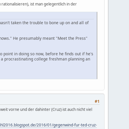
ionalisieren), ist man gelegentlich in der
asn't taken the trouble to bone up on and all of
 shows." He presumably meant "Meet the Press"
point in doing so now, before he finds out if he's
s a procrastinating college freshman planning an
#1
t vorne und der dahinter (Cruz) ist auch nicht viel
ahl2016.blogspot.de/2016/01/gegenwind-fur-ted-cruz-