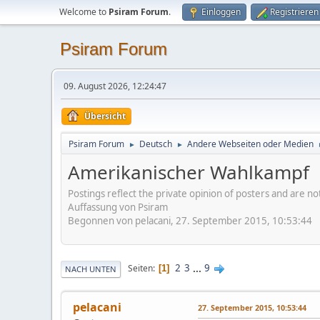
Welcome to
Psiram Forum
.
Einloggen
Registrieren
Psiram Forum
09. August 2026, 12:24:47
Übersicht
Psiram Forum
Deutsch
Andere Webseiten oder Medien
►
►
Amerikanischer Wahlkampf
Postings reflect the private opinion of posters and are n
Auffassung von Psiram
Begonnen von pelacani, 27. September 2015, 10:53:44
2
3
...
9
Seiten
1
NACH UNTEN
pelacani
27. September 2015, 10:53:44