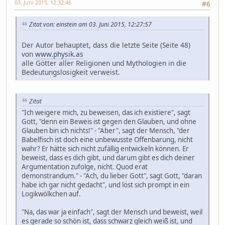
03. Juni 2015, 12:32:46
#6
Zitat von: einstein am 03. Juni 2015, 12:27:57
Der Autor behauptet, dass die letzte Seite (Seite 48)
von
www.physik.as
alle Götter aller Religionen und Mythologien in die
Bedeutungslosigkeit verweist.
Zitat
"Ich weigere mich, zu beweisen, das ich existiere", sagt
Gott, "denn ein Beweis ist gegen den Glauben, und ohne
Glauben bin ich nichts!" - "Aber", sagt der Mensch, "der
Babelfisch ist doch eine unbewusste Offenbarung, nicht
wahr? Er hätte sich nicht zufällig entwickeln können. Er
beweist, dass es dich gibt, und darum gibt es dich deiner
Argumentation zufolge, nicht. Quod erat
demonstrandum." - "Ach, du lieber Gott", sagt Gott, "daran
habe ich gar nicht gedacht", und löst sich prompt in ein
Logikwölkchen auf.
"Na, das war ja einfach", sagt der Mensch und beweist, weil
es gerade so schön ist, dass schwarz gleich weiß ist, und