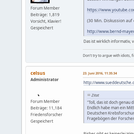
Forum Member
https://www.youtube.
Beiträge: 1,819
(30 Min. Diskussion auf
Vorsicht, Klavier!
Gespeichert
http://www.bernd-maye
Das ist wirklich informativ,
Don't try to argue with idiots, 
celsus
23. Juni 2016, 11:35:34
Administrator
http://www.sueddeutsche.
Zitat
Forum Member
"Toll, das ist doch genau
Endlich habe man ein Mit
Beiträge: 11,184
Deutschen Krebsforschung
Friedensforscher
Fragebögen der Forscher a
Gespeichert
Bisher gibt es keinerlei Hi