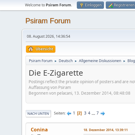
Welcome to
Psiram Forum
.
Einloggen
Registrieren
Psiram Forum
08. August 2026, 14:36:54
Übersicht
Psiram Forum
Deutsch
Allgemeine Diskussionen
Blog
►
►
►
Die E-Zigarette
Postings reflect the private opinion of posters and are n
Auffassung von Psiram
Begonnen von pelacani, 13. Dezember 2014, 08:48:08
1
3
4
...
7
Seiten
2
NACH UNTEN
Conina
18. Dezember 2014, 13:39:11