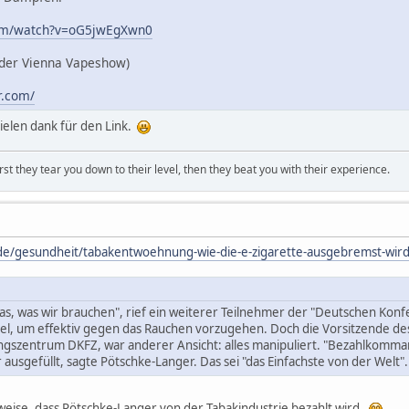
com/watch?v=oG5jwEgXwn0
 der Vienna Vapeshow)
r.com/
 vielen dank für den Link.
first they tear you down to their level, then they beat you with their experience.
de/gesundheit/tabakentwoehnung-wie-die-e-zigarette-ausgebremst-wir
 das, was wir brauchen", rief ein weiterer Teilnehmer der "Deutschen Konf
tel, um effektiv gegen das Rauchen vorzugehen. Doch die Vorsitzende d
szentrum DKFZ, war anderer Ansicht: alles manipuliert. "Bezahlkommand
usgefüllt, sagte Pötschke-Langer. Das sei "das Einfachste von der Welt".
nweise, dass Pötschke-Langer von der Tabakindustrie bezahlt wird.