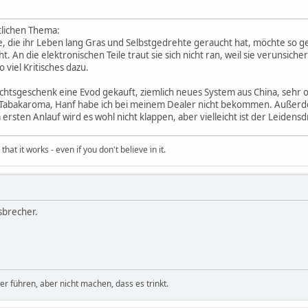
tlichen Thema:
, die ihr Leben lang Gras und Selbstgedrehte geraucht hat, möchte so ge
cht. An die elektronischen Teile traut sie sich nicht ran, weil sie verunsich
 viel Kritisches dazu.
achtsgeschenk eine Evod gekauft, ziemlich neues System aus China, sehr 
t Tabakaroma, Hanf habe ich bei meinem Dealer nicht bekommen. Außerde
Im ersten Anlauf wird es wohl nicht klappen, aber vielleicht ist der Leide
hat it works - even if you don't believe in it.
sbrecher.
 führen, aber nicht machen, dass es trinkt.