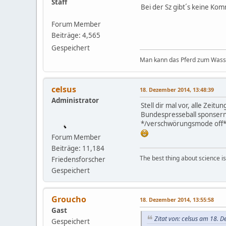
Staff
Bei der Sz gibt´s keine Ko
Forum Member
Beiträge: 4,565
Gespeichert
Man kann das Pferd zum Wasser
celsus
18. Dezember 2014, 13:48:39
Administrator
Stell dir mal vor, alle Zei
Bundespresseball sponsern 
*/verschwörungsmode off
Forum Member
Beiträge: 11,184
The best thing about science is t
Friedensforscher
Gespeichert
Groucho
18. Dezember 2014, 13:55:58
Gast
Zitat von: celsus am 18. 
Gespeichert