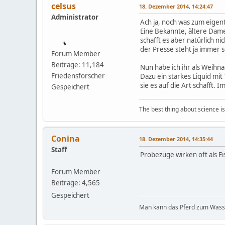
celsus
18. Dezember 2014, 14:24:47
Administrator
Ach ja, noch was zum eigen
Eine Bekannte, ältere Dame
schafft es aber natürlich ni
der Presse steht ja immer so
Forum Member
Beiträge: 11,184
Nun habe ich ihr als Weihn
Friedensforscher
Dazu ein starkes Liquid mi
sie es auf die Art schafft. 
Gespeichert
The best thing about science is t
Conina
18. Dezember 2014, 14:35:44
Staff
Probezüge wirken oft als Ei
Forum Member
Beiträge: 4,565
Gespeichert
Man kann das Pferd zum Wasser