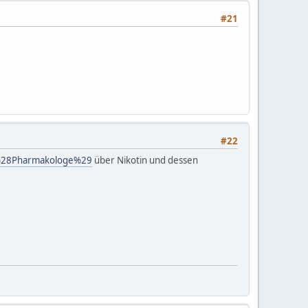
#21
#22
r_%28Pharmakologe%29
über Nikotin und dessen