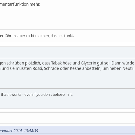
mmentarfunktion mehr.
 führen, aber nicht machen, dass es trinkt.
tungen schrüben plötzlich, dass Tabak böse und Glycerin gut sei. Dann wü
und sie müssten Rossi, Schrade oder Keshe anbetteln, um neben Neutrin
*
hat it works - even if you don't believe in it.
Dezember 2014, 13:48:39