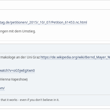
stag.de/petitionen/_2015/_10/_07/Petition_61453.nc.html
ungen mit dem Umstieg.
armakologe an der Uni Graz
https://de.wikipedia.org/wiki/Bernd_Maye
/watch?v=oG5jwEgXwn0
r Vienna Vapeshow)
om/
hat it works - even if you don't believe in it.