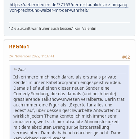
https://uebermedien.de/77163/der-erstaunlich-laxe-umgang-
von-precht-und-welzer-mit-der-wahrheit/
"Die Zukunft war früher auch besser." Karl Valentin
RPGNo1
24. November 2022, 11:37:41
#62
Zitat
Ich erinnere mich noch daran, als erstmals private
Sender in unser Kabelprogramm eingespeist wurden.
Damals lief auf einen dieser neuen Sender eine
Comedy-Sendung, die das damals (und noch heute)
grassierende Talkshow-Unwesen veralberte. Darin trat
auch immer eine Figur als ,,Experte für alles und
jedes" auf, über dessen geschwurbelte Antworten zu
wirklich jedem Thema konnte ich mich immer sehr
amüsieren, weil sich hier absolute Ahnungslosigkeit
mit dem absoluten Drang zur Selbstdarstellung
vermischten. Damals habe ich darüber gelacht. Dann
kam Richard David Precht.