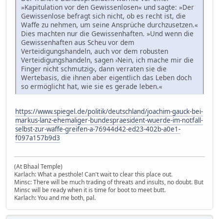
»Kapitulation vor den Gewissenlosen« und sagte: »Der
Gewissenlose befragt sich nicht, ob es recht ist, die
Waffe zu nehmen, um seine Ansprüche durchzusetzen.«
Dies machten nur die Gewissenhaften. »Und wenn die
Gewissenhaften aus Scheu vor dem
Verteidigungshandeln, auch vor dem robusten
Verteidigungshandeln, sagen ›Nein, ich mache mir die
Finger nicht schmutzig‹, dann verraten sie die
Wertebasis, die ihnen aber eigentlich das Leben doch
so ermöglicht hat, wie sie es gerade leben.«
https://www.spiegel.de/politik/deutschland/joachim-gauck-bei-
markus-lanz-ehemaliger-bundespraesident-wuerde-im-notfall-
selbst-zur-waffe-greifen-a-76944d42-ed23-402b-a0e1-
f097a157b9d3
(At Bhaal Temple)
Karlach: What a pesthole! Can't wait to clear this place out.
Minsc: There will be much trading of threats and insults, no doubt. But
Minsc will be ready when it is time for boot to meet butt.
Karlach: You and me both, pal.