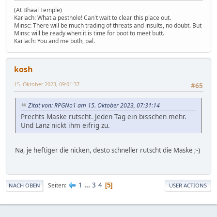
(At Bhaal Temple)
Karlach: What a pesthole! Can't wait to clear this place out.
Minsc: There will be much trading of threats and insults, no doubt. But
Minsc will be ready when it is time for boot to meet butt.
Karlach: You and me both, pal.
kosh
15. Oktober 2023, 09:01:37
#65
Zitat von: RPGNo1 am 15. Oktober 2023, 07:31:14
Prechts Maske rutscht. Jeden Tag ein bisschen mehr.
Und Lanz nickt ihm eifrig zu.
Na, je heftiger die nicken, desto schneller rutscht die Maske ;-)
1
...
3
4
Seiten
5
NACH OBEN
USER ACTIONS