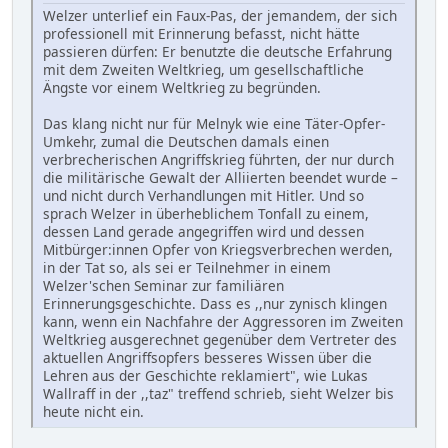
Welzer unterlief ein Faux-Pas, der jemandem, der sich
professionell mit Erinnerung befasst, nicht hätte
passieren dürfen: Er benutzte die deutsche Erfahrung
mit dem Zweiten Weltkrieg, um gesellschaftliche
Ängste vor einem Weltkrieg zu begründen.
Das klang nicht nur für Melnyk wie eine Täter-Opfer-
Umkehr, zumal die Deutschen damals einen
verbrecherischen Angriffskrieg führten, der nur durch
die militärische Gewalt der Alliierten beendet wurde –
und nicht durch Verhandlungen mit Hitler. Und so
sprach Welzer in überheblichem Tonfall zu einem,
dessen Land gerade angegriffen wird und dessen
Mitbürger:innen Opfer von Kriegsverbrechen werden,
in der Tat so, als sei er Teilnehmer in einem
Welzer'schen Seminar zur familiären
Erinnerungsgeschichte. Dass es ,,nur zynisch klingen
kann, wenn ein Nachfahre der Aggressoren im Zweiten
Weltkrieg ausgerechnet gegenüber dem Vertreter des
aktuellen Angriffsopfers besseres Wissen über die
Lehren aus der Geschichte reklamiert", wie Lukas
Wallraff in der ,,taz" treffend schrieb, sieht Welzer bis
heute nicht ein.