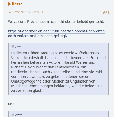
Juliette
04. Oktober 2022, 16:10:53
#61
Welzer und Precht haben sich nicht überall beliebt gemacht:
https://uebermedien.de/77100/haetten-precht-und-welzer-
doch-einfach-mal-jemanden-gefragt/
Zitat
In diesen trüben Tagen gibt es wenig Aufheiterndes.
Vermutlich deshalb haben sich die beiden aus Funk und
Fernsehen bekannten Autoren Harald Welzer und
Richard David Precht dazu entschlossen, ein
medienkritisches Buch zu schreiben und eine Vielzahl
von Interviews dazu zu geben, in denen sie die
Unausgewogenheit der Medien zu Ungunsten von
Minderheitenmeinungen beklagen, wie die beiden sie
zu vertreten glauben.
und:
Zitat