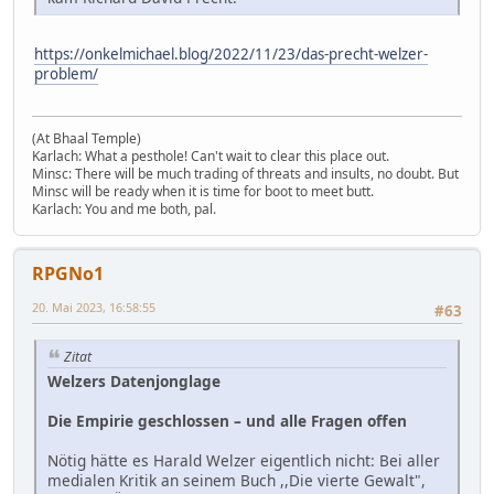
https://onkelmichael.blog/2022/11/23/das-precht-welzer-
problem/
(At Bhaal Temple)
Karlach: What a pesthole! Can't wait to clear this place out.
Minsc: There will be much trading of threats and insults, no doubt. But
Minsc will be ready when it is time for boot to meet butt.
Karlach: You and me both, pal.
RPGNo1
20. Mai 2023, 16:58:55
#63
Zitat
Welzers Datenjonglage
Die Empirie geschlossen – und alle Fragen offen
Nötig hätte es Harald Welzer eigentlich nicht: Bei aller
medialen Kritik an seinem Buch ,,Die vierte Gewalt",