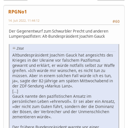
RPGNo1
14. Juli 2022, 11:44:12
#60
Der Gegenentwurf zum Schwurbler Precht und anderen
Lumpenpazifisten: Alt-Bundespräsident Joachim Gauck
Zitat
Altbundespräsident Joachim Gauck hat angesichts des
Krieges in der Ukraine vor falschem Pazifismus
gewarnt und erklärt, er würde notfalls selbst zur Waffe
greifen. »Ich würde mir wünschen, es nicht tun zu
müssen. Aber in einem solchen Fall würde ich es tun,
ja«, sagte der 82-Jährige am späten Mittwochabend in
der ZDF-Sendung »Markus Lanz«.
[...]
Gauck nannte den pazifistischen Ansatz im
persönlichen Leben »ehrenvoll«. Er sei aber ein Ansatz,
»der nicht zum Guten führt, sondern der die Dominanz
der Bösen, der Verbrecher und der Unmenschlichen
zementieren würde«.
Der frühere Bundespräsident warnte vor einer