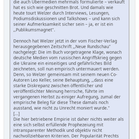
die auch Übermedien mehrmals formulierte – verkauft
hat es sich wie geschnitten Brot. Und damals wie
heute tourt Welzer durch Interviews, Lesungen,
Podiumsdiskussionen und Talkshows – und kann sich
seiner Aufmerksamkeit sicher sein – ja, er ist ein
,,Publikumsmagnet".
Dennoch hat Welzer jetzt in der vom Fischer-Verlag
herausgegebenen Zeitschrift ,,Neue Rundschau"
nachgelegt: Die im Buch vorgetragene Klage, wonach
deutsche Medien vom russischen Angriffskrieg gegen
die Ukraine ein einseitiges und gefährliches Bild
zeichneten, soll nun empirisch untermauert werden.
Denn, so Welzer gemeinsam mit seinem neuen Co-
Autoren Leo Keller, seine Behauptung, ,,dass eine
starke Diskrepanz zwischen öffentlicher und
veröffentlichter Meinung herrsche, führte im
vergangenen Herbst zu einiger Aufregung, zumal der
empirische Beleg für diese These damals noch
ausstand, wie nicht zu Unrecht moniert wurde."
[...]
Die hier betriebene Empirie ist daher nichts weiter als
eine sich selbst erfüllende Prophezeiung mit
intransparenter Methodik und objektiv nicht
nachvollziehbaren Kriterien. Der Popularität Prechts