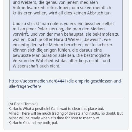
und Welzers, die genau von jenem medialen
Aufmerksamkeitszirkus leben, den sie vermeintlich
kritisieren wollen, wird all dies keinen Abbruch tun.
Und so strickt man nolens volens ein bisschen selbst
mit an jener Polarisierung, die man den Medien
vorwirft, und von der man behauptet, sie bekämpfen zu
wollen. Doch je öfter Harald Welzer ,,beweist", wie
einseitig deutsche Medien berichten, desto sicherer
können sich diejenigen fühlen, die daraus eine
bewusste Manipulation ableiten. Die bestmögliche
Version der Wahrheit ist das allerdings nicht – und
Wissenschaft auch nicht.
https://uebermedien.de/84441/die-empirie-geschlossen-und-
alle-fragen-offen/
(At Bhaal Temple)
Karlach: What a pesthole! Can't wait to clear this place out.
Minsc: There will be much trading of threats and insults, no doubt. But
Minsc will be ready when it is time for boot to meet butt.
Karlach: You and me both, pal.