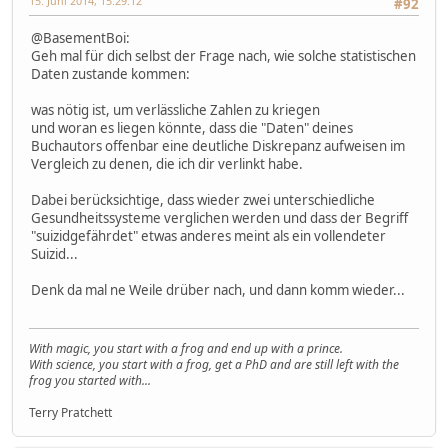
15. Juni 2014, 15:29:12
#92
@BasementBoi:
Geh mal für dich selbst der Frage nach, wie solche statistischen
Daten zustande kommen:
was nötig ist, um verlässliche Zahlen zu kriegen
und woran es liegen könnte, dass die "Daten" deines
Buchautors offenbar eine deutliche Diskrepanz aufweisen im
Vergleich zu denen, die ich dir verlinkt habe.
Dabei berücksichtige, dass wieder zwei unterschiedliche
Gesundheitssysteme verglichen werden und dass der Begriff
"suizidgefährdet" etwas anderes meint als ein vollendeter
Suizid...
Denk da mal ne Weile drüber nach, und dann komm wieder...
With magic, you start with a frog and end up with a prince.
With science, you start with a frog, get a PhD and are still left with the
frog you started with...
Terry Pratchett