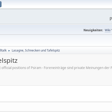
P
Neuigkeiten:
Wiki
ltalk
Lasagne, Schnecken und Tafelspitz
►
lspitz
ot official positions of Psiram - Foreneinträge sind private Meinungen d