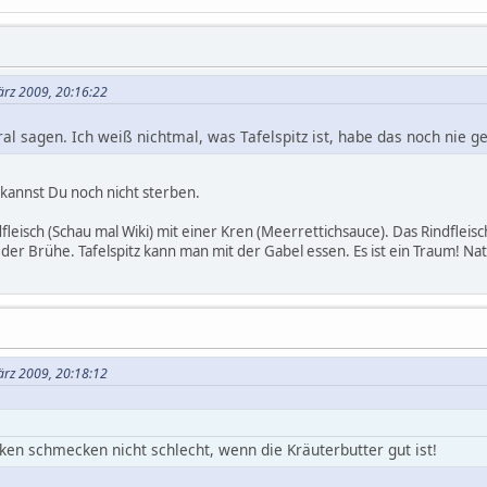
ärz 2009, 20:16:22
al sagen. Ich weiß nichtmal, was Tafelspitz ist, habe das noch nie 
 kannst Du noch nicht sterben.
dfleisch (Schau mal Wiki) mit einer Kren (Meerrettichsauce). Das Rindfleis
 der Brühe. Tafelspitz kann man mit der Gabel essen. Es ist ein Traum! Na
ärz 2009, 20:18:12
ken schmecken nicht schlecht, wenn die Kräuterbutter gut ist!