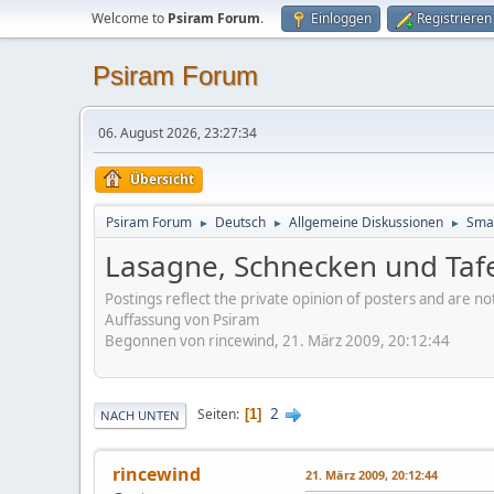
Welcome to
Psiram Forum
.
Einloggen
Registrieren
Psiram Forum
06. August 2026, 23:27:34
Übersicht
Psiram Forum
Deutsch
Allgemeine Diskussionen
Smal
►
►
►
Lasagne, Schnecken und Tafe
Postings reflect the private opinion of posters and are n
Auffassung von Psiram
Begonnen von rincewind, 21. März 2009, 20:12:44
2
Seiten
1
NACH UNTEN
rincewind
21. März 2009, 20:12:44