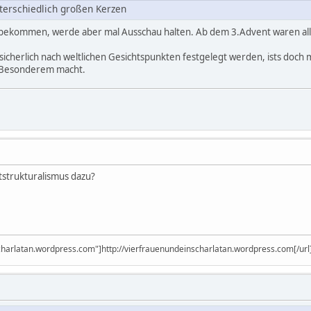
terschiedlich großen Kerzen
tbekommen, werde aber mal Ausschau halten. Ab dem 3.Advent waren alle
sicherlich nach weltlichen Gesichtspunkten festgelegt werden, ists doch
s Besonderem macht.
tstrukturalismus dazu?
scharlatan.wordpress.com"]http://vierfrauenundeinscharlatan.wordpress.com[/url