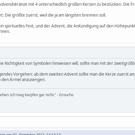
dvendskränze mit 4 unterschiedlich großen Kerzen zu bestücken. Die Fr
t: Die größte zuerst, weil die ja am längsten brennen soll.
in spirituelles Fest, und der Advent, die Ankündigung auf den Höhepunkt
innen.
e Nichtigkeit von Symbolen hinweisen will, sollte man mit der zweitgrö
lgendes Vorgehen: ab dem zweiten Advent sollte man die Kerze zuerst anz
ch den Ärmel anzusengen.
tehen: Ich mag Karpfen gar nicht." - Groucho
ohnen am 01. Dezember 2013, 14:13:17