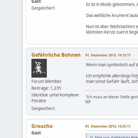
Gast
Es ist in Mode gekommen, A
Gespeichert
Das weltliche Arument laute
Nun ist aber Weihnachten e
kleinsten Kerze zuerst beg
Gefährliche Bohnen
01. Dezember 2013, 14:13:17
Wenn man symbolisch auf di
Ich empfehle allerdings fo
Forum Member
man sonst Gefahr läuft, si
Beiträge: 1,235
Identitär unterkomplexe
"Ich muss an dieser Stelle ges
Psiratte
RIP
Gespeichert
Groucho
01. Dezember 2013, 14:25:11
Gast
Zitat von: Gefährliche B