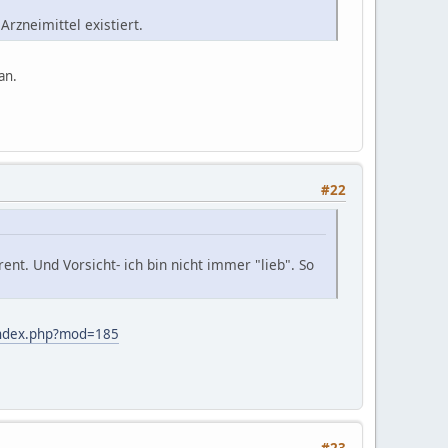
rzneimittel existiert.
an.
#22
ent. Und Vorsicht- ich bin nicht immer "lieb". So
index.php?mod=185