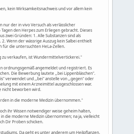
chen, kein Wirksamkeitsnachweis und vor allem kein
 nur der in vivo Versuch als verlässlicher
5 Tagen den Herpes zum Erliegen gebracht. Dieses
aus zwei Gründen: 1. Alle Substanzen sind als
 2. Wenn der wässrige Auszug kein Salbei enthielt
ch für die untersuchten HeLa-Zellen.
zu verkaufen, ist Wundermittelvertickerei."
en ordnungsgemäß angemeldet und registriert. Es
chen. Die Bewerbung lautete ,,bei Lippenbläschen".
is" verwendet und ,,bei" anstelle von ,,gegen" oder
selung mit einem Arzneimittel ausgeschlossen war.
e nicht beworben wird.
 wurden in die moderne Medizin übernommen."
noch ihr Wissen notwendiger weise geheim halten,
e in die moderne Medizin übernommen; na ja, vielleicht
ich Dir Proben schicken.
ziestudiums. Da geht es unter anderem um Heilpflanzen.