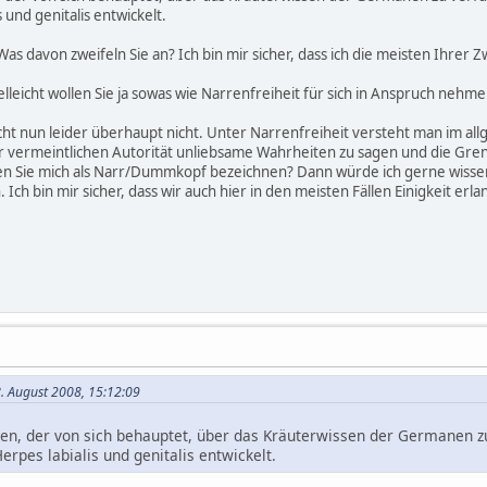
 und genitalis entwickelt.
Was davon zweifeln Sie an? Ich bin mir sicher, dass ich die meisten Ihrer 
elleicht wollen Sie ja sowas wie Narrenfreiheit für sich in Anspruch nehme
icht nun leider überhaupt nicht. Unter Narrenfreiheit versteht man im al
r vermeintlichen Autorität unliebsame Wahrheiten zu sagen und die Grenz
 Sie mich als Narr/Dummkopf bezeichnen? Dann würde ich gerne wissen,
 Ich bin mir sicher, dass wir auch hier in den meisten Fällen Einigkeit er
8. August 2008, 15:12:09
en, der von sich behauptet, über das Kräuterwissen der Germanen z
rpes labialis und genitalis entwickelt.