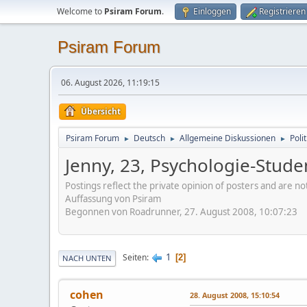
Welcome to
Psiram Forum
.
Einloggen
Registrieren
Psiram Forum
06. August 2026, 11:19:15
Übersicht
Psiram Forum
Deutsch
Allgemeine Diskussionen
Poli
►
►
►
Jenny, 23, Psychologie-Stud
Postings reflect the private opinion of posters and are n
Auffassung von Psiram
Begonnen von Roadrunner, 27. August 2008, 10:07:23
1
Seiten
2
NACH UNTEN
cohen
28. August 2008, 15:10:54