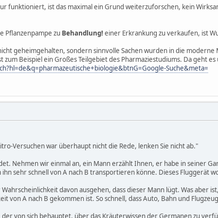
ur funktioniert, ist das maximal ein Grund weiterzuforschen, kein Wirks
he Pflanzenpampe zu
Behandlung!
einer Erkrankung zu verkaufen, ist Wu
nicht geheimgehalten, sondern sinnvolle Sachen wurden in die modern
st zum Beispiel ein Großes Teilgebiet des Pharmaziestudiums. Da geht e
arch?hl=de&q=pharmazeutische+biologie&btnG=Google-Suche&meta=
vitro-Versuchen war überhaupt nicht die Rede, lenken Sie nicht ab."
det. Nehmen wir einmal an, ein Mann erzählt Ihnen, er habe in seiner Ga
 ihn sehr schnell von A nach B transportieren könne. Dieses Fluggerät 
 Wahrscheinlichkeit davon ausgehen, dass dieser Mann lügt. Was aber ist,
eit von A nach B gekommen ist. So schnell, dass Auto, Bahn und Flugzeug
 der von sich behauptet, über das Kräuterwissen der Germanen zu verfü