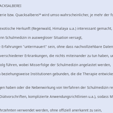
ACKSALBEREI
nerie bzw. Quacksalberei* wird umso wahrscheinlicher, je mehr der 
exotische Herkunft (Regenwald, Himalaya u.a.) interessant gemacht,
enn Schulmedizin in auswegloser Situation versagt,
 Erfahrungen "untermauert" sein, ohne dass nachvollziehbare Daten a
l verschiedener Erkrankungen, die nichts miteinander zu tun haben, u
olg führen, wobei Misserfolge der Schulmedizin angelastet werden,
n beziehungsweise Institutionen gebunden, die die Therapie entwick
gen haben oder die Nebenwirkung von Verfahren der Schulmedizin re
e Diätvorschriften, komplizierte Anwendungsrichtlinien u.a.), sodass
ahrzehnten verwendet werden, ohne offiziell anerkannt zu sein,