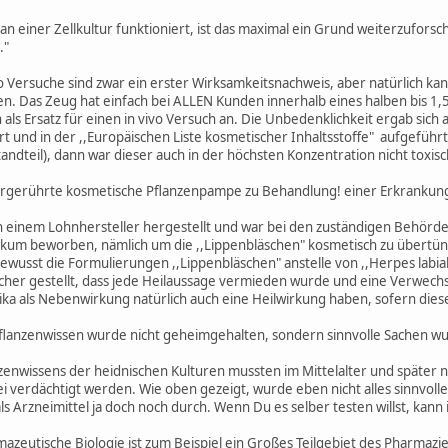
an einer Zellkultur funktioniert, ist das maximal ein Grund weiterzufors
."
vo Versuche sind zwar ein erster Wirksamkeitsnachweis, aber natürlich kann
n. Das Zeug hat einfach bei ALLEN Kunden innerhalb eines halben bis 1,
 als Ersatz für einen in vivo Versuch an. Die Unbedenklichkeit ergab sich 
und in der ,,Europäischen Liste kosmetischer Inhaltsstoffe" aufgeführt.
standteil), dann war dieser auch in der höchsten Konzentration nicht toxis
bergerührte kosmetische Pflanzenpampe zu Behandlung! einer Erkrankung 
einem Lohnhersteller hergestellt und war bei den zuständigen Behörd
kum beworben, nämlich um die ,,Lippenbläschen" kosmetisch zu übertün
ewusst die Formulierungen ,,Lippenbläschen" anstelle von ,,Herpes labial
sicher gestellt, dass jede Heilaussage vermieden wurde und eine Verwech
ka als Nebenwirkung natürlich auch eine Heilwirkung haben, sofern dies
ilpflanzenwissen wurde nicht geheimgehalten, sondern sinnvolle Sachen
zenwissens der heidnischen Kulturen mussten im Mittelalter und später 
ei verdächtigt werden. Wie oben gezeigt, wurde eben nicht alles sinnvoll
ls Arzneimittel ja doch noch durch. Wenn Du es selber testen willst, kann 
rmazeutische Biologie ist zum Beispiel ein Großes Teilgebiet des Pharma