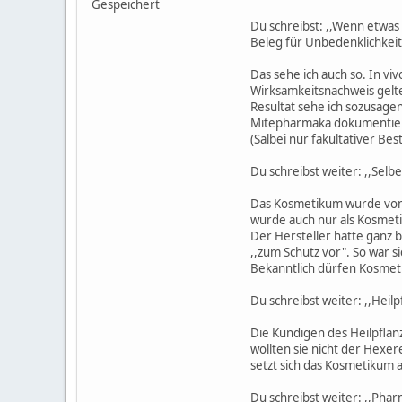
Gespeichert
Du schreibst: ,,Wenn etwas 
Beleg für Unbedenklichkeit
Das sehe ich auch so. In vi
Wirksamkeitsnachweis gelte
Resultat sehe ich sozusagen
Mitepharmaka dokumentiert 
(Salbei nur fakultativer Be
Du schreibst weiter: ,,Sel
Das Kosmetikum wurde von 
wurde auch nur als Kosmeti
Der Hersteller hatte ganz b
,,zum Schutz vor". So war 
Bekanntlich dürfen Kosmeti
Du schreibst weiter: ,,He
Die Kundigen des Heilpflan
wollten sie nicht der Hexer
setzt sich das Kosmetikum a
Du schreibst weiter: ,,Pha