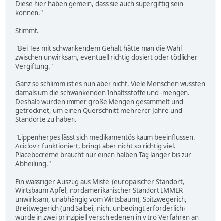
Diese hier haben gemein, dass sie auch supergiftig sein
können."
Stimmt.
"Bei Tee mit schwankendem Gehalt hätte man die Wahl
zwischen unwirksam, eventuell richtig dosiert oder tödlicher
Vergiftung."
Ganz so schlimm ist es nun aber nicht. Viele Menschen wussten
damals um die schwankenden Inhaltsstoffe und -mengen.
Deshalb wurden immer große Mengen gesammelt und
getrocknet, um einen Querschnitt mehrerer Jahre und
Standorte zu haben.
"Lippenherpes lässt sich medikamentös kaum beeinflussen.
Aciclovir funktioniert, bringt aber nicht so richtig viel.
Placebocreme braucht nur einen halben Tag länger bis zur
Abheilung."
Ein wässriger Auszug aus Mistel (europäischer Standort,
Wirtsbaum Apfel, nordamerikanischer Standort IMMER
unwirksam, unabhängig vom Wirtsbaum), Spitzwegerich,
Breitwegerich (und Salbei, nicht unbedingt erforderlich)
wurde in zwei prinzipiell verschiedenen in vitro Verfahren an