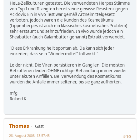
HeLa-Zellkulturen getestet. Die verwendeten Herpes Stämme
von Typ I und II zeigten bereits eine gewisse Resistenz gegen
Aciclovir. Ein in vivo Test war gemäß Arzneimittelgesetz
verboten, jedoch waren die Kunden des Kosmetikums
(Lippenherpes ist auch ein klassisches kosmetisches Problem)
sehr erstaunt und sehr zufrieden. In vivo wurde jedoch ein
Sheabutter (auch Galambutter genannt) Extrakt verwendet.
"Diese Erkrankung heilt spontan ab. Da kann sich jeder
einreden, dass sein "Wundermittel" toll wirkt."
Leider nicht. Die Viren persistieren in Ganglien. Die meisten
Betroffenen leiden OHNE richtige Behandlung immer wieder
unter akuten Anfällen. Bei Verwendung des Kosmetikums
wurden die Anfälle immer seltener, bis sie ganz aufhörten.
mfg
Roland K.
Thomas
Gast
28. August 2008, 13:57:45
#10