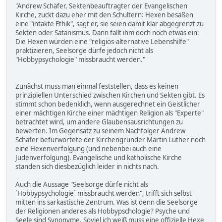
"Andrew Schäfer, Sektenbeauftragter der Evangelischen
Kirche, zuckt dazu eher mit den Schultern: Hexen besäßen
eine "intakte Ethik", sagt er, sie seien damit klar abgegrenzt zu
Sekten oder Satanismus. Dann fällt ihm doch noch etwas ein:
Die Hexen würden eine "religiös-alternative Lebenshilfe"
praktizieren, Seelsorge dürfe jedoch nicht als
"Hobbypsychologie" missbraucht werden."
Zunächst muss man einmal feststellen, dass es keinen
prinzipiellen Unterschied zwischen Kirchen und Sekten gibt. Es
stimmt schon bedenklich, wenn ausgerechnet ein Geistlicher
einer mächtigen Kirche einer mächtigen Religion als "Experte"
betrachtet wird, um andere Glaubensausrichtungen zu
bewerten. Im Gegensatz zu seinem Nachfolger Andrew
Schäfer befürwortete der Kirchengründer Martin Luther noch
eine Hexenverfolgung (und nebenbei auch eine
Judenverfolgung). Evangelische und katholische Kirche
standen sich diesbezüglich leider in nichts nach.
Auch die Aussage "Seelsorge dürfe nicht als
`Hobbypsychologie´ missbraucht werden", trifft sich selbst
mitten ins sarkastische Zentrum. Was ist denn die Seelsorge
der Religionen anderes als Hobbypschologie? Psyche und
Seele sind Synonyme. Soviel ich weiß muss eine offizielle Hexe