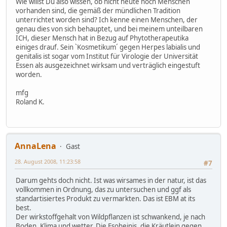
Wie willst Du also wissen, ob nicht heute noch Menschen
vorhanden sind, die gemäß der mündlichen Tradition
unterrichtet worden sind? Ich kenne einen Menschen, der
genau dies von sich behauptet, und bei meinem unteilbaren
ICH, dieser Mensch hat in Bezug auf Phytotherapeutika
einiges drauf. Sein `Kosmetikum´ gegen Herpes labialis und
genitalis ist sogar vom Institut für Virologie der Universität
Essen als ausgezeichnet wirksam und verträglich eingestuft
worden.
mfg
Roland K.
AnnaLena
Gast
28. August 2008, 11:23:58
#7
Darum gehts doch nicht. Ist was wirsames in der natur, ist das
vollkommen in Ordnung, das zu untersuchen und ggf als
standartisiertes Produkt zu vermarkten. Das ist EBM at its
best.
Der wirkstoffgehalt von Wildpflanzen ist schwankend, je nach
Boden, Klima und wetter. Die Esoheinis, die Kräutlein gegen