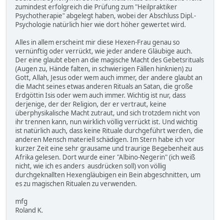
zumindest erfolgreich die Prüfung zum "Heilpraktiker
Psychotherapie" abgelegt haben, wobei der Abschluss Dipl.-
Psychologie natürlich hier wie dort höher gewertet wird.
Alles in allem erscheint mir diese Hexen-Frau genau so
vernünftig oder verrückt, wie jeder andere Gläubige auch.
Der eine glaubt eben an die magische Macht des Gebetsrituals
(Augen zu, Hände falten, in schwierigen Fällen hinknien) zu
Gott, Allah, Jesus oder wem auch immer, der andere glaubt an
die Macht seines etwas anderen Rituals an Satan, die große
Erdgöttin Isis oder wem auch immer. Wichtig ist nur, dass
derjenige, der der Religion, der er vertraut, keine
überphysikalische Macht zutraut, und sich trotzdem nicht von
ihr trennen kann, nun wirklich völlig verrückt ist. Und wichtig
ist natürlich auch, dass keine Rituale durchgeführt werden, die
anderen Mensch materiell schädigen. Im Stern habe ich vor
kurzer Zeit eine sehr grausame und traurige Begebenheit aus
Afrika gelesen. Dort wurde einer "Albino-Negerin" (ich weiß
nicht, wie ich es anders ausdrücken soll) von völlig
durchgeknallten Hexengläubigen ein Bein abgeschnitten, um
es zu magischen Ritualen zu verwenden.
mfg
Roland K.