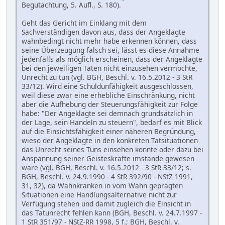
Begutachtung, 5. Aufl., S. 180).
Geht das Gericht im Einklang mit dem
Sachverständigen davon aus, dass der Angeklagte
wahnbedingt nicht mehr habe erkennen können, dass
seine Überzeugung falsch sei, lässt es diese Annahme
jedenfalls als möglich erscheinen, dass der Angeklagte
bei den jeweiligen Taten nicht einzusehen vermochte,
Unrecht zu tun (vgl. BGH, Beschl. v. 16.5.2012 - 3 StR
33/12). Wird eine Schuldunfähigkeit ausgeschlossen,
weil diese zwar eine erhebliche Einschränkung, nicht
aber die Aufhebung der Steuerungsfähigkeit zur Folge
habe: "Der Angeklagte sei demnach grundsätzlich in
der Lage, sein Handeln zu steuern", bedarf es mit Blick
auf die Einsichtsfähigkeit einer näheren Begründung,
wieso der Angeklagte in den konkreten Tatsituationen
das Unrecht seines Tuns einsehen konnte oder dazu bei
Anspannung seiner Geisteskräfte imstande gewesen
wäre (vgl. BGH, Beschl. v. 16.5.2012 - 3 StR 33/12; s.
BGH, Beschl. v. 24.9.1990 - 4 StR 392/90 - NStZ 1991,
31, 32), da Wahnkranken in vom Wahn geprägten
Situationen eine Handlungsalternative nicht zur
Verfügung stehen und damit zugleich die Einsicht in
das Tatunrecht fehlen kann (BGH, Beschl. v. 24.7.1997 -
1 StR 351/97 - NStZ-RR 1998, 5 f.; BGH, Beschl. v.