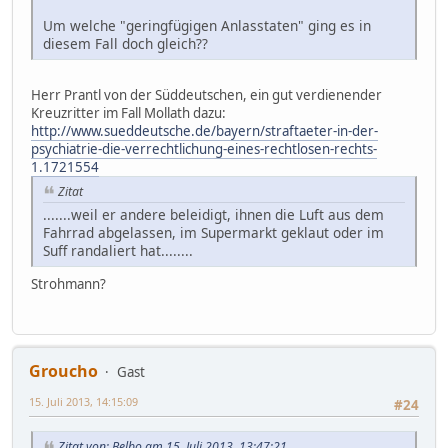
Um welche "geringfügigen Anlasstaten" ging es in
diesem Fall doch gleich??
Herr Prantl von der Süddeutschen, ein gut verdienender
Kreuzritter im Fall Mollath dazu:
http://www.sueddeutsche.de/bayern/straftaeter-in-der-
psychiatrie-die-verrechtlichung-eines-rechtlosen-rechts-
1.1721554
Zitat
.......weil er andere beleidigt, ihnen die Luft aus dem
Fahrrad abgelassen, im Supermarkt geklaut oder im
Suff randaliert hat........
Strohmann?
Groucho
Gast
15. Juli 2013, 14:15:09
#24
Zitat von: Belbo am 15. Juli 2013, 13:47:21