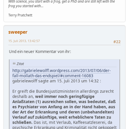
With science, you start with a frog, get a PhD and are still left with the
frog you started with...
Terry Pratchett
sweeper
15. Juli 2013, 13:42:57
#22
Und ein neuer Kommentar von ihr:
Zitat
http://gabrielewolff.wordpress.com/2013/07/06/der-
fall-mollath-das-endspiel/#comment-16083
gabrielewolff sagte am 15. Juli 2013 um 14:32 :
Er greift die Bundesjustizministerin allerdings zurecht
deshalb an,
weil immer noch geringfügige
Anlaßtaten (1) ausreichen sollen, was bedeutet, daß
es Psychiater von Anfang an in der Hand haben, aus
der Art der Erkrankung und deren (unbehandelten)
Verlauf auf zukünftige, weit erheblichere Taten zu
schließen.
Das ist, mit Verlaub, Kaffeesatzleserei, da
psychische Erkrankung und Kriminalität nicht gekoppelt