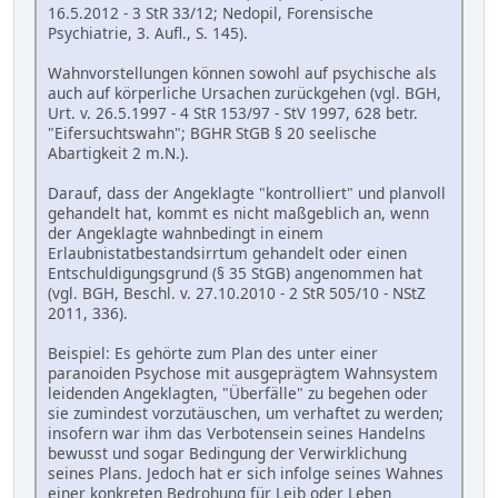
16.5.2012 - 3 StR 33/12; Nedopil, Forensische
Psychiatrie, 3. Aufl., S. 145).
Wahnvorstellungen können sowohl auf psychische als
auch auf körperliche Ursachen zurückgehen (vgl. BGH,
Urt. v. 26.5.1997 - 4 StR 153/97 - StV 1997, 628 betr.
"Eifersuchtswahn"; BGHR StGB § 20 seelische
Abartigkeit 2 m.N.).
Darauf, dass der Angeklagte "kontrolliert" und planvoll
gehandelt hat, kommt es nicht maßgeblich an, wenn
der Angeklagte wahnbedingt in einem
Erlaubnistatbestandsirrtum gehandelt oder einen
Entschuldigungsgrund (§ 35 StGB) angenommen hat
(vgl. BGH, Beschl. v. 27.10.2010 - 2 StR 505/10 - NStZ
2011, 336).
Beispiel: Es gehörte zum Plan des unter einer
paranoiden Psychose mit ausgeprägtem Wahnsystem
leidenden Angeklagten, "Überfälle" zu begehen oder
sie zumindest vorzutäuschen, um verhaftet zu werden;
insofern war ihm das Verbotensein seines Handelns
bewusst und sogar Bedingung der Verwirklichung
seines Plans. Jedoch hat er sich infolge seines Wahnes
einer konkreten Bedrohung für Leib oder Leben