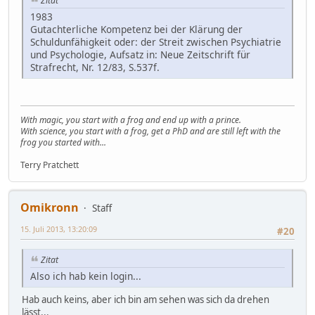
Zitat
1983
Gutachterliche Kompetenz bei der Klärung der
Schuldunfähigkeit oder: der Streit zwischen Psychiatrie
und Psychologie, Aufsatz in: Neue Zeitschrift für
Strafrecht, Nr. 12/83, S.537f.
With magic, you start with a frog and end up with a prince.
With science, you start with a frog, get a PhD and are still left with the
frog you started with...
Terry Pratchett
Omikronn
Staff
15. Juli 2013, 13:20:09
#20
Zitat
Also ich hab kein login...
Hab auch keins, aber ich bin am sehen was sich da drehen
lässt...