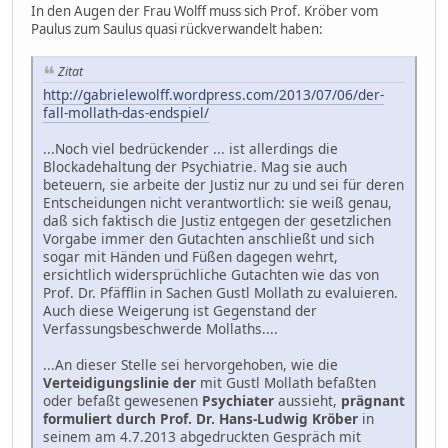
In den Augen der Frau Wolff muss sich Prof. Kröber vom
Paulus zum Saulus quasi rückverwandelt haben:
Zitat
http://gabrielewolff.wordpress.com/2013/07/06/der-
fall-mollath-das-endspiel/
...Noch viel bedrückender ... ist allerdings die
Blockadehaltung der Psychiatrie. Mag sie auch
beteuern, sie arbeite der Justiz nur zu und sei für deren
Entscheidungen nicht verantwortlich: sie weiß genau,
daß sich faktisch die Justiz entgegen der gesetzlichen
Vorgabe immer den Gutachten anschließt und sich
sogar mit Händen und Füßen dagegen wehrt,
ersichtlich widersprüchliche Gutachten wie das von
Prof. Dr. Pfäfflin in Sachen Gustl Mollath zu evaluieren.
Auch diese Weigerung ist Gegenstand der
Verfassungsbeschwerde Mollaths....
...An dieser Stelle sei hervorgehoben, wie die
Verteidigungslinie der
mit Gustl Mollath befaßten
oder befaßt gewesenen
Psychiater
aussieht,
prägnant
formuliert durch Prof. Dr. Hans-Ludwig Kröber
in
seinem am 4.7.2013 abgedruckten Gespräch mit