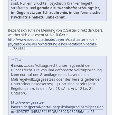
sind. Nur ein Bruchteil psychisch Kranker begeht
Straftaten, und
gerade die "wahnhafte Störung" ist,
im Gegensatz zur Schizophrenie, in der forensischen
Psychiatrie nahezu unbekannt.
Bezieht sich auf eine Meinung von O.Garcia (direkt darüber),
welcher sich zu diesem Artikel äußert:
http://www.sueddeutsche.de/bayern/straftaeter-in-der-
psychiatrie-die-verrechtlichung-eines-rechtlosen-rechts-
1.1721554
Zitat
Garcia:
....das Vollzugsrecht unterliegt nicht dem
Bundesrecht. Die von ihm geforderte Vollzugsordnung
kann nur auf der Grundlage eines bayerischen
Maßregelvollzugsgesetzes oder des bereits geltenden
Unterbringungsgesetzes[....] Dort sind bereits jetzt
Regelungen zu finden: Art. 28 i.V.m. Art. 12 bis 21
UnterbrG.
http://www.gesetze-
bayern.de/jportal/portal/page/bsbayprod.psml;jsession
id=3D57E7134E8AFC1F6DEA0302DC325B6A.jp45?