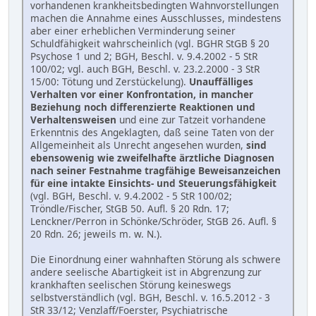
vorhandenen krankheitsbedingten Wahnvorstellungen
machen die Annahme eines Ausschlusses, mindestens
aber einer erheblichen Verminderung seiner
Schuldfähigkeit wahrscheinlich (vgl. BGHR StGB § 20
Psychose 1 und 2; BGH, Beschl. v. 9.4.2002 - 5 StR
100/02; vgl. auch BGH, Beschl. v. 23.2.2000 - 3 StR
15/00: Tötung und Zerstückelung).
Unauffälliges
Verhalten vor einer Konfrontation, in mancher
Beziehung noch differenzierte Reaktionen und
Verhaltensweisen
und eine zur Tatzeit vorhandene
Erkenntnis des Angeklagten, daß seine Taten von der
Allgemeinheit als Unrecht angesehen wurden,
sind
ebensowenig wie zweifelhafte ärztliche Diagnosen
nach seiner Festnahme tragfähige Beweisanzeichen
für eine intakte Einsichts- und Steuerungsfähigkeit
(vgl. BGH, Beschl. v. 9.4.2002 - 5 StR 100/02;
Tröndle/Fischer, StGB 50. Aufl. § 20 Rdn. 17;
Lenckner/Perron in Schönke/Schröder, StGB 26. Aufl. §
20 Rdn. 26; jeweils m. w. N.).
Die Einordnung einer wahnhaften Störung als schwere
andere seelische Abartigkeit ist in Abgrenzung zur
krankhaften seelischen Störung keineswegs
selbstverständlich (vgl. BGH, Beschl. v. 16.5.2012 - 3
StR 33/12; Venzlaff/Foerster, Psychiatrische