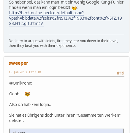
So nebenbei, das kann man mit ein wenig Google Kung-Fu hier
finden wenn man ein login besitzt
:
http://beck-online.beck.de/default.aspx?
vpath=bibdata%2fzeits%2fNSTZ%2f1983%2fcont%2fNSTZ.19
83.H12.gl1.htm#A
Don't try to argue with idiots, first they tear you down to their level,
then they beat you with their experience.
sweeper
15. Juli 2013, 13:11:18
#19
@Omikronn:
Oooh....
Also ich hab kein login...
Sie hat es übrigens doch unter ihren "Gesammelten Werken"
gelistet: