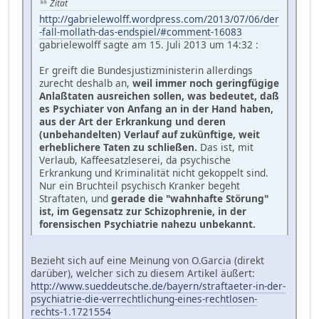
Zitat
http://gabrielewolff.wordpress.com/2013/07/06/der
-fall-mollath-das-endspiel/#comment-16083
gabrielewolff sagte am 15. Juli 2013 um 14:32 :
Er greift die Bundesjustizministerin allerdings
zurecht deshalb an,
weil immer noch geringfügige
Anlaßtaten ausreichen sollen, was bedeutet, daß
es Psychiater von Anfang an in der Hand haben,
aus der Art der Erkrankung und deren
(unbehandelten) Verlauf auf zukünftige, weit
erheblichere Taten zu schließen.
Das ist, mit
Verlaub, Kaffeesatzleserei, da psychische
Erkrankung und Kriminalität nicht gekoppelt sind.
Nur ein Bruchteil psychisch Kranker begeht
Straftaten, und
gerade die "wahnhafte Störung"
ist, im Gegensatz zur Schizophrenie, in der
forensischen Psychiatrie nahezu unbekannt.
Bezieht sich auf eine Meinung von O.Garcia (direkt
darüber), welcher sich zu diesem Artikel äußert:
http://www.sueddeutsche.de/bayern/straftaeter-in-der-
psychiatrie-die-verrechtlichung-eines-rechtlosen-
rechts-1.1721554