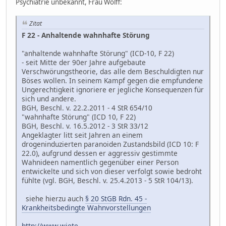
Psychiatrie unbekannt, Frau Wolff:
Zitat
F 22 - Anhaltende wahnhafte Störung
"anhaltende wahnhafte Störung" (ICD-10, F 22)
- seit Mitte der 90er Jahre aufgebaute
Verschwörungstheorie, das alle dem Beschuldigten nur
Böses wollen. In seinem Kampf gegen die empfundene
Ungerechtigkeit ignoriere er jegliche Konsequenzen für
sich und andere.
BGH, Beschl. v. 22.2.2011 - 4 StR 654/10
"wahnhafte Störung" (ICD 10, F 22)
BGH, Beschl. v. 16.5.2012 - 3 StR 33/12
Angeklagter litt seit Jahren an einem
drogeninduzierten paranoiden Zustandsbild (ICD 10: F
22.0), aufgrund dessen er aggressiv gestimmte
Wahnideen namentlich gegenüber einer Person
entwickelte und sich von dieser verfolgt sowie bedroht
fühlte (vgl. BGH, Beschl. v. 25.4.2013 - 5 StR 104/13).
siehe hierzu auch
§ 20 StGB Rdn. 45 -
Krankheitsbedingte Wahnvorstellungen
http://www.wiete-