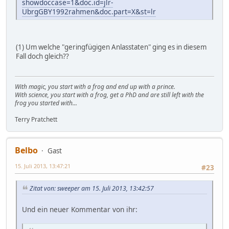
showdoccase=1&doc.id=jlr-
UbrgGBY1992rahmen&doc.part=X&st=lr
(1) Um welche "geringfügigen Anlasstaten" ging es in diesem
Fall doch gleich??
With magic, you start with a frog and end up with a prince.
With science, you start with a frog, get a PhD and are still left with the
frog you started with...
Terry Pratchett
Belbo
Gast
15. Juli 2013, 13:47:21
#23
Zitat von: sweeper am 15. Juli 2013, 13:42:57
Und ein neuer Kommentar von ihr: