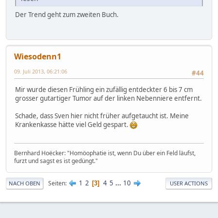
Der Trend geht zum zweiten Buch.
Wiesodenn1
09. Juli 2013, 06:21:06
#44
Mir wurde diesen Frühling ein zufällig entdeckter 6 bis 7 cm
grosser gutartiger Tumor auf der linken Nebenniere entfernt.
Schade, dass Sven hier nicht früher aufgetaucht ist. Meine
Krankenkasse hätte viel Geld gespart.
Bernhard Hoëcker: "Homöophatie ist, wenn Du über ein Feld läufst,
furzt und sagst es ist gedüngt."
1
2
4
5
...
10
Seiten
3
NACH OBEN
USER ACTIONS