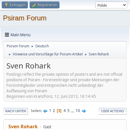
Einloggen
Registrieren
Psiram Forum
Main Menu
Psiram Forum
Deutsch
►
Hinweise und Vorschläge für Psiram-Artikel
Sven Rohark
►
►
Sven Rohark
Postings reflect the private opinion of posters and are not official
positions of Psiram - Foreneinträge sind private Meinungen der
Forenmitglieder und entsprechen nicht unbedingt der
Auffassung von Psiram
Begonnen von KranzFonz, 12. Juni 2013, 16:14:45
1
2
4
5
...
10
Seiten
3
NACH UNTEN
USER ACTIONS
Sven Rohark
Gast