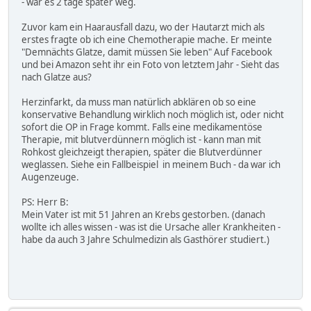
- war es 2 tage später weg.
Zuvor kam ein Haarausfall dazu, wo der Hautarzt mich als
erstes fragte ob ich eine Chemotherapie mache. Er meinte
"Demnächts Glatze, damit müssen Sie leben" Auf Facebook
und bei Amazon seht ihr ein Foto von letztem Jahr - Sieht das
nach Glatze aus?
Herzinfarkt, da muss man natürlich abklären ob so eine
konservative Behandlung wirklich noch möglich ist, oder nicht
sofort die OP in Frage kommt. Falls eine medikamentöse
Therapie, mit blutverdünnern möglich ist - kann man mit
Rohkost gleichzeigt therapien, später die Blutverdünner
weglassen. Siehe ein Fallbeispiel in meinem Buch - da war ich
Augenzeuge.
PS: Herr B:
Mein Vater ist mit 51 Jahren an Krebs gestorben. (danach
wollte ich alles wissen - was ist die Ursache aller Krankheiten -
habe da auch 3 Jahre Schulmedizin als Gasthörer studiert.)