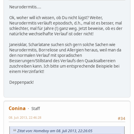
Neurodermitis....
Ok, woher will ich wissen, ob Du nicht lügst? Weiter,
Neurodermitis verläuft episodisch, d.h., mal ist es besser, mal
schlechter, mal für Jahre (!) ganz weg. Jetzt beweise, ob es der
natürliche wechselhafte Verlauf ist oder nicht!
Janeisklar, Scharlatane suchen sich gern solche Sachen wie
Neurodermitis, Borreliose und Allergien heraus, weil man da
den normalen Verlauf mit sporadischen
Besserungen/Stillstand des Verlaufs den Quacksalbereien
zuschreiben kann. Ich bitte um entsprechende Beispiele bei
einem Herzinfarkt!
Deppenpack!
Conina
Staff
08. Juli 2013, 22:46:28
#34
Zitat von: Homeboy am 08. Juli 2013, 22:26:05