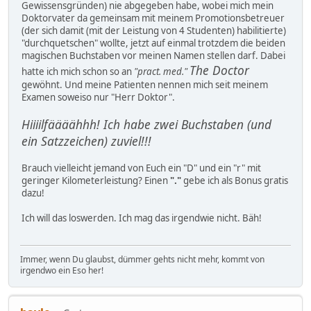
Gewissensgründen) nie abgegeben habe, wobei mich mein
Doktorvater da gemeinsam mit meinem Promotionsbetreuer
(der sich damit (mit der Leistung von 4 Studenten) habilitierte)
"durchquetschen" wollte, jetzt auf einmal trotzdem die beiden
magischen Buchstaben vor meinen Namen stellen darf. Dabei
The Doctor
hatte ich mich schon so an
"pract. med."
gewöhnt. Und meine Patienten nennen mich seit meinem
Examen soweiso nur "Herr Doktor".
Hiiiilfäääähhh! Ich habe zwei Buchstaben (und
ein Satzzeichen) zuviel!!!
Brauch vielleicht jemand von Euch ein "D" und ein "r" mit
geringer Kilometerleistung? Einen
"."
gebe ich als Bonus gratis
dazu!
Ich will das loswerden. Ich mag das irgendwie nicht. Bäh!
Immer, wenn Du glaubst, dümmer gehts nicht mehr, kommt von
irgendwo ein Eso her!