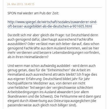
24. Mai 2013, 18:49:15
SPON mal wieder am Puls der Zeit:
http://www.spiegel.de/wirtschaft/soziales/zuwanderer-sind-
oft-besser-ausgebildet-als-die-deutschen-a-901605.html
Da stellt sich mir aber gleich die Frage: tut Deutschland denn
auch genügend dafür, überhaupt ausreichend Fachkräfte
auszubilden? Oder verlässt man sich lieber darauf, dass schon
genügend Fachkräfte aus dem Ausland kommen, weil sie hier
mehr verdienen und bessere Lebensbedingungen vorfinden,
als in ihren Heimatländern?
Und wenn man schon aufwändig ausbildet - wird denn auch
genug getan, dass für die "Einheimischen" die Arbeit im
Heimatland auch ausreichend attraktiv bleibt? Ich frage dies
aus eigener Erfahrung: Deutschland bildet Jahr für Jahr
hochqualifizierte Mediziner aus, von denen ein nicht
unerheblicher Teil wegen der vergleichsweise schlechten
Arbeitsbedingungen ins Ausland abwandert (vor allem
Skandinavien und die Schweiz). Die Fehlsumme wird dann ganz
elegant durch Abwerbung aus Osteuropa ausgeglichen (die
passenderweise auch gleich noch billiger sind).