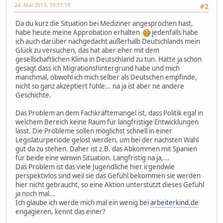
24. Mai 2013, 19:51:19
#2
Da du kurz die Situation bei Mediziner angesprochen hast,
habe heute meine Approbation erhalten
jedenfalls habe
ich auch darüber nachgedacht außerhalb Deutschlands mein
Glück zu versuchen, das hat aber eher mit dem
gesellschaftlichen Klima in Deutschland zu tun. Hatte ja schon
gesagt dass ich Migrationshintergrund habe und mich
manchmal, obwohl ich mich selber als Deutschen empfinde,
nicht so ganz akzeptiert fühle... na ja ist aber ne andere
Geschichte.
Das Problem an dem Fachkräftemangel ist, dass Politik egal in
welchem Bereich keine Raum für langfristige Entwicklungen
lässt. Die Probleme sollen möglichst schnell in einer
Legislaturperiode gelöst werden, um bei der nächsten Wahl
gut da zu stehen. Daher ist z.B. das Abkommen mit Spanien
für beide eine winwin Situation. Langfristig na ja,...
Das Problem ist das viele Jugendliche hier irgendwie
perspektivlos sind weil sie das Gefühl bekommen sie werden
hier nicht gebraucht, so eine Aktion unterstützt dieses Gefühl
ja noch mal...
Ich glaube ich werde mich mal ein wenig bei
arbeiterkind.de
engagieren, kennt das einer?