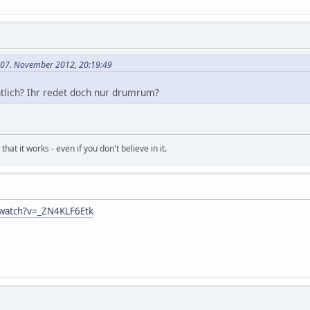
m 07. November 2012, 20:19:49
tlich? Ihr redet doch nur drumrum?
hat it works - even if you don't believe in it.
/watch?v=_ZN4KLF6Etk