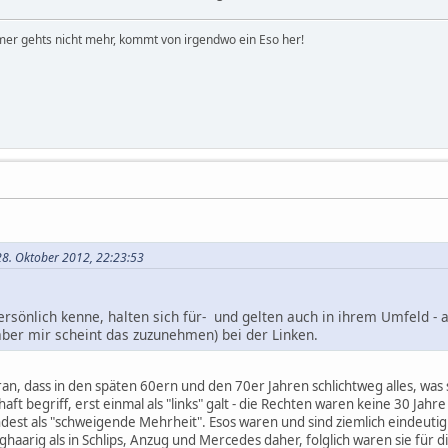
er gehts nicht mehr, kommt von irgendwo ein Eso her!
 28. Oktober 2012, 22:23:53
persönlich kenne, halten sich für- und gelten auch in ihrem Umfeld - a
(aber mir scheint das zuzunehmen) bei der Linken.
aran, dass in den späten 60ern und den 70er Jahren schlichtweg alles, was 
haft begriff, erst einmal als "links" galt - die Rechten waren keine 30 Ja
est als "schweigende Mehrheit". Esos waren und sind ziemlich eindeutig n
arig als in Schlips, Anzug und Mercedes daher, folglich waren sie für di