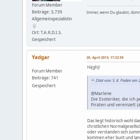
Forum Member
Beiträge: 3,739
Immer, wenn Du glaubst, dümm
Allgemeinspezialistin
Ort: T.A.R.D.I.S.
Gespeichert
Yadgar
26. April 2013, 17:22:59
Hi(gh)!
Forum Member
Beiträge: 741
Zitat von: S. K. Paden am
Gespeichert
@Marlene
Die Esoteriker, die ich 
Piraten und vereinzelt 
Das liegt historisch wohl d
christlichen Normalgesellsc
oder verstanden sich zumind
kommen eher bunt und langha