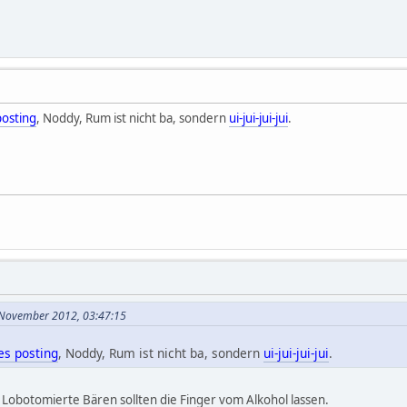
posting
, Noddy, Rum ist nicht ba, sondern
ui-jui-jui-jui
.
. November 2012, 03:47:15
es posting
, Noddy, Rum ist nicht ba, sondern
ui-jui-jui-jui
.
 Lobotomierte Bären sollten die Finger vom Alkohol lassen.