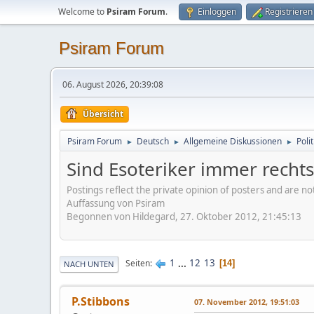
Welcome to
Psiram Forum
.
Einloggen
Registrieren
Psiram Forum
06. August 2026, 20:39:08
Übersicht
Psiram Forum
Deutsch
Allgemeine Diskussionen
Poli
►
►
►
Sind Esoteriker immer rechts
Postings reflect the private opinion of posters and are n
Auffassung von Psiram
Begonnen von Hildegard, 27. Oktober 2012, 21:45:13
1
...
12
13
Seiten
14
NACH UNTEN
P.Stibbons
07. November 2012, 19:51:03