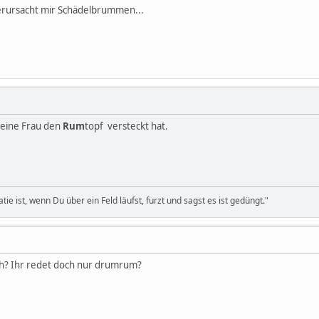
rursacht mir Schädelbrummen...
meine Frau den
Rum
topf versteckt hat.
 ist, wenn Du über ein Feld läufst, furzt und sagst es ist gedüngt."
ch? Ihr redet doch nur drumrum?