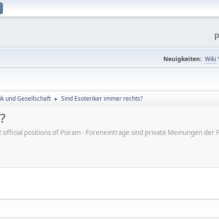
P
Neuigkeiten:
Wiki
tik und Gesellschaft
Sind Esoteriker immer rechts?
►
?
ot official positions of Psiram - Foreneinträge sind private Meinungen d