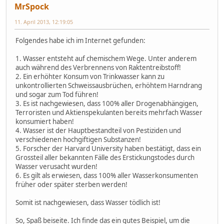
MrSpock
11. April 2013, 12:19:05
Folgendes habe ich im Internet gefunden:
1. Wasser entsteht auf chemischem Wege. Unter anderem
auch während des Verbrennens von Raktentreibstoff!
2. Ein erhöhter Konsum von Trinkwasser kann zu
unkontrollierten Schweissausbrüchen, erhöhtem Harndrang
und sogar zum Tod führen!
3. Es ist nachgewiesen, dass 100% aller Drogenabhängigen,
Terroristen und Aktienspekulanten bereits mehrfach Wasser
konsumiert haben!
4. Wasser ist der Hauptbestandteil von Pestiziden und
verschiedenen hochgiftigen Substanzen!
5. Forscher der Harvard University haben bestätigt, dass ein
Grossteil aller bekannten Fälle des Erstickungstodes durch
Wasser verusacht wurden!
6. Es gilt als erwiesen, dass 100% aller Wasserkonsumenten
früher oder später sterben werden!
Somit ist nachgewiesen, dass Wasser tödlich ist!
So, Spaß beiseite. Ich finde das ein gutes Beispiel, um die