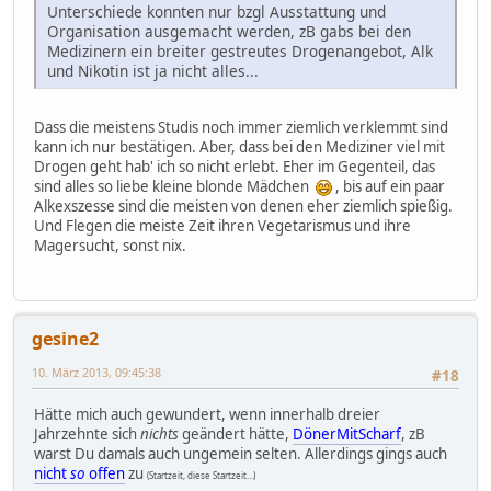
Unterschiede konnten nur bzgl Ausstattung und
Organisation ausgemacht werden, zB gabs bei den
Medizinern ein breiter gestreutes Drogenangebot, Alk
und Nikotin ist ja nicht alles...
Dass die meistens Studis noch immer ziemlich verklemmt sind
kann ich nur bestätigen. Aber, dass bei den Mediziner viel mit
Drogen geht hab' ich so nicht erlebt. Eher im Gegenteil, das
sind alles so liebe kleine blonde Mädchen
, bis auf ein paar
Alkexszesse sind die meisten von denen eher ziemlich spießig.
Und Flegen die meiste Zeit ihren Vegetarismus und ihre
Magersucht, sonst nix.
gesine2
10. März 2013, 09:45:38
#18
Hätte mich auch gewundert, wenn innerhalb dreier
Jahrzehnte sich
nichts
geändert hätte,
DönerMitScharf
, zB
warst Du damals auch ungemein selten. Allerdings gings auch
nicht
so
offen
zu
(Startzeit, diese Startzeit...)