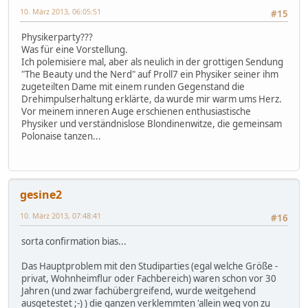
10. März 2013, 06:05:51
#15
Physikerparty???
Was für eine Vorstellung.
Ich polemisiere mal, aber als neulich in der grottigen Sendung
"The Beauty und the Nerd" auf Proll7 ein Physiker seiner ihm
zugeteilten Dame mit einem runden Gegenstand die
Drehimpulserhaltung erklärte, da wurde mir warm ums Herz.
Vor meinem inneren Auge erschienen enthusiastische
Physiker und verständnislose Blondinenwitze, die gemeinsam
Polonaise tanzen...
gesine2
10. März 2013, 07:48:41
#16
sorta confirmation bias...
Das Hauptproblem mit den Studiparties (egal welche Größe -
privat, Wohnheimflur oder Fachbereich) waren schon vor 30
Jahren (und zwar fachübergreifend, wurde weitgehend
ausgetestet ;-) ) die ganzen verklemmten 'allein weg von zu