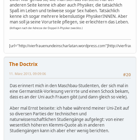
anderen Seite kenne ich aber auch Physiker, die tatsächlich
Spaß im Leben und teilweise sogar Sex haben. Tatsächlich
kenne ich sogar mehrere lebenslustige PhysikerINNEN. Aber
man soll ja seine Vorurteile pflegen, sie erleichtern das Leben.
(Anfragen nach der Adresse der Doppel-X-Physiker zwecklos.)
[url="http://vierfrauenundeinscharlatan.wordpress.com"]http://vierfrauen
The Doctrix
11. März 2013, 09:09:06
#20
Das erinnert mich in den Maschbau-Studenten, der sich mal in
eine Germanistik-Vorlesung verirrte und einen Schock bekam,
dass es an der Uni auch Frauen gibt (und dann gleich so viele).
Aber mal Ernst beiseite: ich habe während meiner Uni-Zeit auf
so diversen Parties der technischen und
naturwissenschaftlichen Studiengänge aufgelegt: von einer
wesentlich höheren Klemmi-Quote als in anderen
Studiengängen kann ich aber eher wenig berichten.