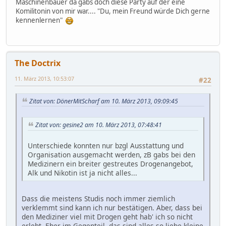
Maschinenbauer da gabs doch diese Party auf der eine
Komilitonin von mir war.... "Du, mein Freund würde Dich gerne
kennenlernen"
The Doctrix
11. März 2013, 10:53:07
#22
Zitat von: DönerMitScharf am 10. März 2013, 09:09:45
Zitat von: gesine2 am 10. März 2013, 07:48:41
Unterschiede konnten nur bzgl Ausstattung und
Organisation ausgemacht werden, zB gabs bei den
Medizinern ein breiter gestreutes Drogenangebot,
Alk und Nikotin ist ja nicht alles...
Dass die meistens Studis noch immer ziemlich
verklemmt sind kann ich nur bestätigen. Aber, dass bei
den Mediziner viel mit Drogen geht hab' ich so nicht
erlebt. Eher im Gegenteil, das sind alles so liebe kleine