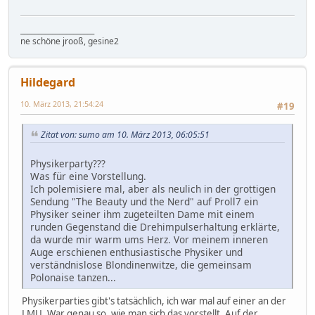
_____________________
ne schöne jrooß, gesine2
Hildegard
10. März 2013, 21:54:24
#19
Zitat von: sumo am 10. März 2013, 06:05:51
Physikerparty???
Was für eine Vorstellung.
Ich polemisiere mal, aber als neulich in der grottigen
Sendung "The Beauty und the Nerd" auf Proll7 ein
Physiker seiner ihm zugeteilten Dame mit einem
runden Gegenstand die Drehimpulserhaltung erklärte,
da wurde mir warm ums Herz. Vor meinem inneren
Auge erschienen enthusiastische Physiker und
verständnislose Blondinenwitze, die gemeinsam
Polonaise tanzen...
Physikerparties gibt's tatsächlich, ich war mal auf einer an der
LMU. War genau so, wie man sich das vorstellt. Auf der