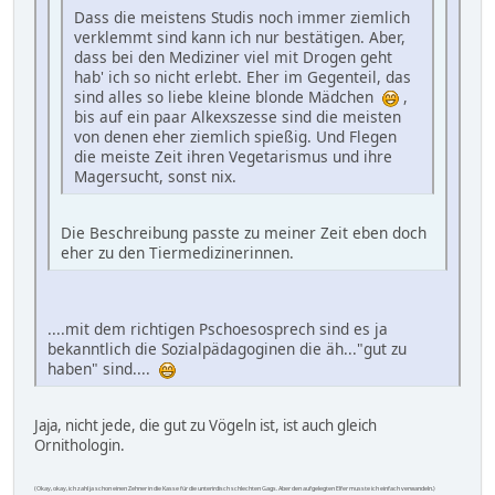
Dass die meistens Studis noch immer ziemlich
verklemmt sind kann ich nur bestätigen. Aber,
dass bei den Mediziner viel mit Drogen geht
hab' ich so nicht erlebt. Eher im Gegenteil, das
sind alles so liebe kleine blonde Mädchen
,
bis auf ein paar Alkexszesse sind die meisten
von denen eher ziemlich spießig. Und Flegen
die meiste Zeit ihren Vegetarismus und ihre
Magersucht, sonst nix.
Die Beschreibung passte zu meiner Zeit eben doch
eher zu den Tiermedizinerinnen.
....mit dem richtigen Pschoesosprech sind es ja
bekanntlich die Sozialpädagoginen die äh..."gut zu
haben" sind....
Jaja, nicht jede, die gut zu Vögeln ist, ist auch gleich
Ornithologin.
(Okay, okay, ich zahl ja schon einen Zehner in die Kasse für die unterirdisch schlechten Gags. Aber den aufgelegten Elfer musste ich einfach verwandeln.)