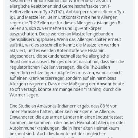
Sowohl die Immunreaktion auf Würmerbefall als auch
allergische Reaktionen sind Gemeinschaftsakte von T-
Helferzellen vom Typ 2 (Th2), Antikörpern vom seltenen Typ
IgE und Mastzellen. Beim Erstkontakt mit einem Allergen
regen die Th2-Zellen die für dieses Allergen zuständigen B-
Zellen an, sich zu vermehren und IgE-Antikörper
auszuschütten. Diese werden an Mastzellen gebunden
(Sensibilisierungsphase). Wenn das Allergen später erneut
auftritt, wird es so schnell erkannt; die Mastzellen werden
aktiviert, und es werden Botenstoffe wie Histamin
abgesondert, die sekundenschnell starke allergische
Reaktionen auslösen. Einiges deutet darauf hin, dass hier die
regulatorischen T-Zellen versagen, die die Th2-Zellen
eigentlich rechtzeitig zurückpfeifen müssten, wenn sie nicht
auf einen Krankheitserreger, sondern auf ein harmloses
Allergen reagieren. Dass diese Mäßigung der Abwehr heute
so oft versagt, könnte am mangelnden "Training" durch die
Würmer liegen.
Eine Studie an Amazonas-Indianern ergab, dass 88 % von
ihnen Parasiten hatten, aber kein einziger eine Allergie.
Einwanderer, die aus armen Ländern in einen Industriestaat
kommen, bekommen in der neuen Heimat oft Allergien oder
Autoimmunerkrankungen, die in ihrer alten Heimat kaum
bekannt sind. Auch dies könnte mit der ungleichen