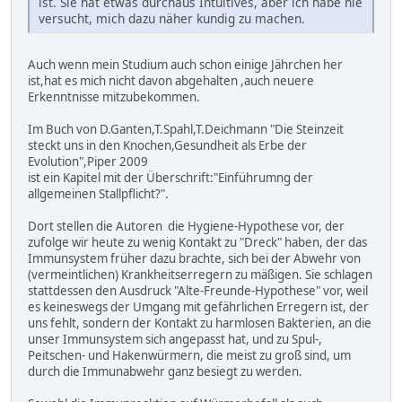
ist. Sie hat etwas durchaus Intuitives, aber ich habe nie
versucht, mich dazu näher kundig zu machen.
Auch wenn mein Studium auch schon einige Jährchen her
ist,hat es mich nicht davon abgehalten ,auch neuere
Erkenntnisse mitzubekommen.
Im Buch von D.Ganten,T.Spahl,T.Deichmann "Die Steinzeit
steckt uns in den Knochen,Gesundheit als Erbe der
Evolution",Piper 2009
ist ein Kapitel mit der Überschrift:"Einführumng der
allgemeinen Stallpflicht?".
Dort stellen die Autoren die Hygiene-Hypothese vor, der
zufolge wir heute zu wenig Kontakt zu "Dreck" haben, der das
Immunsystem früher dazu brachte, sich bei der Abwehr von
(vermeintlichen) Krankheitserregern zu mäßigen. Sie schlagen
stattdessen den Ausdruck "Alte-Freunde-Hypothese" vor, weil
es keineswegs der Umgang mit gefährlichen Erregern ist, der
uns fehlt, sondern der Kontakt zu harmlosen Bakterien, an die
unser Immunsystem sich angepasst hat, und zu Spul-,
Peitschen- und Hakenwürmern, die meist zu groß sind, um
durch die Immunabwehr ganz besiegt zu werden.