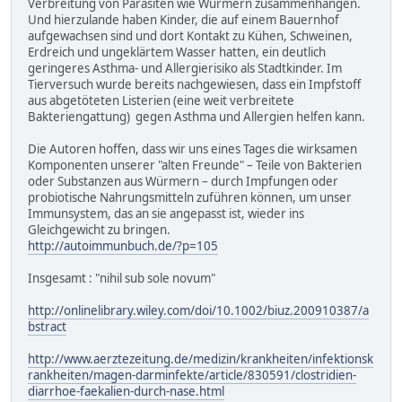
Verbreitung von Parasiten wie Würmern zusammenhängen.
Und hierzulande haben Kinder, die auf einem Bauernhof
aufgewachsen sind und dort Kontakt zu Kühen, Schweinen,
Erdreich und ungeklärtem Wasser hatten, ein deutlich
geringeres Asthma- und Allergierisiko als Stadtkinder. Im
Tierversuch wurde bereits nachgewiesen, dass ein Impfstoff
aus abgetöteten Listerien (eine weit verbreitete
Bakteriengattung) gegen Asthma und Allergien helfen kann.
Die Autoren hoffen, dass wir uns eines Tages die wirksamen
Komponenten unserer "alten Freunde" – Teile von Bakterien
oder Substanzen aus Würmern – durch Impfungen oder
probiotische Nahrungsmitteln zuführen können, um unser
Immunsystem, das an sie angepasst ist, wieder ins
Gleichgewicht zu bringen.
http://autoimmunbuch.de/?p=105
Insgesamt : "nihil sub sole novum"
http://onlinelibrary.wiley.com/doi/10.1002/biuz.200910387/a
bstract
http://www.aerztezeitung.de/medizin/krankheiten/infektionsk
rankheiten/magen-darminfekte/article/830591/clostridien-
diarrhoe-faekalien-durch-nase.html