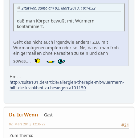
Zitat von: sumo am 02. März 2013, 10:14:32
daß man Körper bewußt mit Würmern
kontaminiert.
Geht das nicht auch irgendwie anders? Z.B. mit
Wurmantigenen impfen oder so. Ne, da ist man froh
einigermaßen ohne Parasiten zu sein und dann
sowas....
Hm ...
http://suite101.de/article/allergien-therapie-mit-wuermern-
hilft-die-krankheit-zu-besiegen-a101150
Dr. Ici Wenn
Gast
02. März 2013, 12:36:22
#21
Zum Thema: