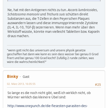
Ne, hat mit den Antigenen nichts zu tun.
Ascaris lumbricoides
,
Schistosoma mansoni
und
Trichuris suis
schütten direkt
Substanzen aus, die T-Zellen in den Peyerschen Plaques
auswandern lassen und diese immunspprimierende Zytokine
(IL-4, IL-10, TGF-β) sezernieren. Wenn man mehr über den
Wirkstoff wüsste, könnte man vielleicht Tabletten bzw. Kapseln
draus machen.
"wenn gott nicht das universum und unsere physik gesetze
geschaffen hat dann wie kann es sein dass wasser bei genau 0 Grad
friert und bei genau 100 Grad kocht? Zufällig 2 runde zahlen, was
wäre die wahrscheinlichkeit?"
Binky
Gast
02. März 2013, 16:05:55
#25
So lange es die noch nicht gibt, weiß ich wirklich nicht, ob
Würmer wirklich das kleinere Übel sind:
http://www.onepunch.de/die-fiesesten-parasiten-des-