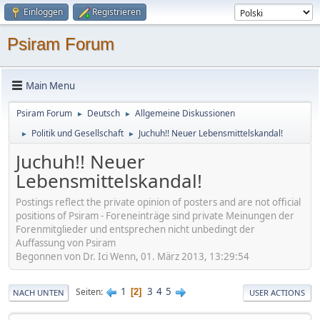
Einloggen
Registrieren
Psiram Forum
Main Menu
Psiram Forum
Deutsch
Allgemeine Diskussionen
►
►
Politik und Gesellschaft
Juchuh!! Neuer Lebensmittelskandal!
►
►
Juchuh!! Neuer
Lebensmittelskandal!
Postings reflect the private opinion of posters and are not official
positions of Psiram - Foreneinträge sind private Meinungen der
Forenmitglieder und entsprechen nicht unbedingt der
Auffassung von Psiram
Begonnen von Dr. Ici Wenn, 01. März 2013, 13:29:54
1
3
4
5
Seiten
2
NACH UNTEN
USER ACTIONS