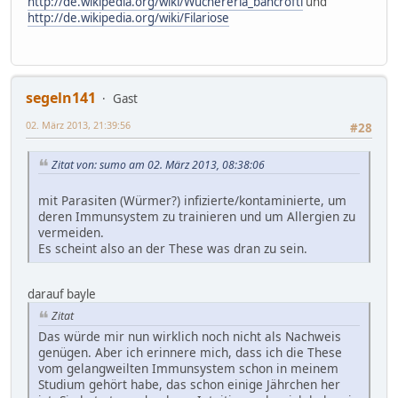
http://de.wikipedia.org/wiki/Wuchereria_bancrofti
und
http://de.wikipedia.org/wiki/Filariose
segeln141
Gast
02. März 2013, 21:39:56
#28
Zitat von: sumo am 02. März 2013, 08:38:06
mit Parasiten (Würmer?) infizierte/kontaminierte, um
deren Immunsystem zu trainieren und um Allergien zu
vermeiden.
Es scheint also an der These was dran zu sein.
darauf bayle
Zitat
Das würde mir nun wirklich noch nicht als Nachweis
genügen. Aber ich erinnere mich, dass ich die These
vom gelangweilten Immunsystem schon in meinem
Studium gehört habe, das schon einige Jährchen her