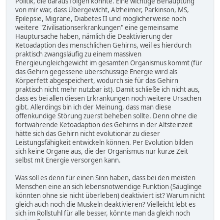
Politik, die daraus folgen könnte. Eine wichtige Behauptung
von mir war, dass Übergewicht, Alzheimer, Parkinson, MS,
Epilepsie, Migräne, Diabetes II und möglicherweise noch
weitere "Zivilisationserkrankungen" eine gemeinsame
Hauptursache haben, nämlich die Deaktivierung der
Ketoadaption des menschlichen Gehirns, weil es hierdurch
praktisch zwangsläufig zu einem massiven
Energieungleichgewicht im gesamten Organismus kommt (für
das Gehirn gegessene überschüssige Energie wird als
Körperfett abgespeichert, wodurch sie für das Gehirn
praktisch nicht mehr nutzbar ist). Damit schließe ich nicht aus,
dass es bei allen diesen Erkrankungen noch weitere Ursachen
gibt. Allerdings bin ich der Meinung, dass man diese
offenkundige Störung zuerst beheben sollte. Denn ohne die
fortwährende Ketoadaption des Gehirns in der Altsteinzeit
hätte sich das Gehirn nicht evolutionär zu dieser
Leistungsfähigkeit entwickeln können. Per Evolution bilden
sich keine Organe aus, die der Organismus nur kurze Zeit
selbst mit Energie versorgen kann.
Was soll es denn für einen Sinn haben, dass bei den meisten
Menschen eine an sich lebensnotwendige Funktion (Säuglinge
könnten ohne sie nicht überleben) deaktiviert ist? Warum nicht
gleich auch noch die Muskeln deaktivieren? Vielleicht lebt es
sich im Rollstuhl für alle besser, könnte man da gleich noch