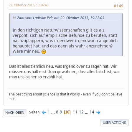
29. Oktober 2013, 19:26:40
#149
Zitat von: Ladislav Pelc am 29. Oktober 2013, 19:22:03
In den richtigen Naturwissenschaften gilt es als
verpönt, sich auf empirische Befunde zu berufen, statt
nachzuplappern, was irgendwer irgendwann angeblich
behauptet hat, und das dann als wahr anzunehmen?
Wäre mir neu.
Das ist alles ziemlich neu, was Irgendlover zu sagen hat. Wir
müssen uns halt erst dran gewöhnen, dass alles falsch ist, was
man uns bisher so erzählt hat.
The best thing about science is that it works - even if you don't believe
in it.
1
...
8
9
11
12
...
14
Seiten
10
NACH OBEN
USER ACTIONS