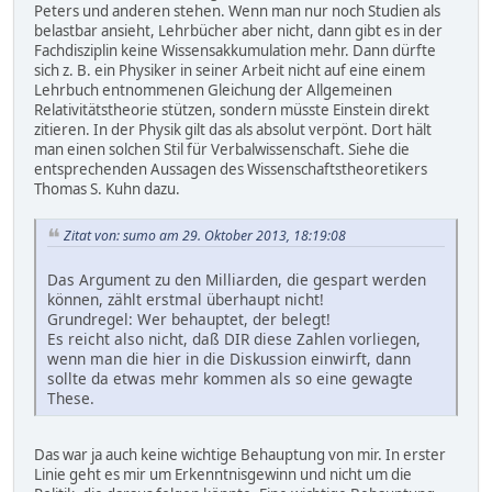
Peters und anderen stehen. Wenn man nur noch Studien als
belastbar ansieht, Lehrbücher aber nicht, dann gibt es in der
Fachdisziplin keine Wissensakkumulation mehr. Dann dürfte
sich z. B. ein Physiker in seiner Arbeit nicht auf eine einem
Lehrbuch entnommenen Gleichung der Allgemeinen
Relativitätstheorie stützen, sondern müsste Einstein direkt
zitieren. In der Physik gilt das als absolut verpönt. Dort hält
man einen solchen Stil für Verbalwissenschaft. Siehe die
entsprechenden Aussagen des Wissenschaftstheoretikers
Thomas S. Kuhn dazu.
Zitat von: sumo am 29. Oktober 2013, 18:19:08
Das Argument zu den Milliarden, die gespart werden
können, zählt erstmal überhaupt nicht!
Grundregel: Wer behauptet, der belegt!
Es reicht also nicht, daß DIR diese Zahlen vorliegen,
wenn man die hier in die Diskussion einwirft, dann
sollte da etwas mehr kommen als so eine gewagte
These.
Das war ja auch keine wichtige Behauptung von mir. In erster
Linie geht es mir um Erkenntnisgewinn und nicht um die