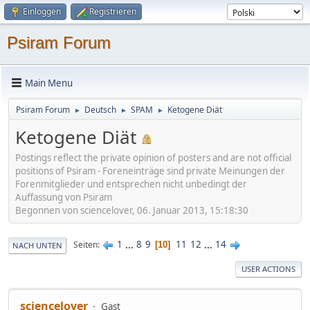
Einloggen
Registrieren
Psiram Forum
Main Menu
Psiram Forum
Deutsch
SPAM
Ketogene Diät
►
►
►
Ketogene Diät
Postings reflect the private opinion of posters and are not official
positions of Psiram - Foreneinträge sind private Meinungen der
Forenmitglieder und entsprechen nicht unbedingt der
Auffassung von Psiram
Begonnen von sciencelover, 06. Januar 2013, 15:18:30
1
...
8
9
11
12
...
14
Seiten
10
NACH UNTEN
USER ACTIONS
sciencelover
Gast