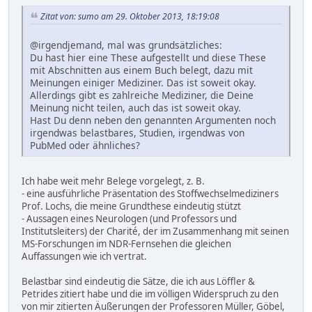
Zitat von: sumo am 29. Oktober 2013, 18:19:08
@irgendjemand, mal was grundsätzliches:
Du hast hier eine These aufgestellt und diese These
mit Abschnitten aus einem Buch belegt, dazu mit
Meinungen einiger Mediziner. Das ist soweit okay.
Allerdings gibt es zahlreiche Mediziner, die Deine
Meinung nicht teilen, auch das ist soweit okay.
Hast Du denn neben den genannten Argumenten noch
irgendwas belastbares, Studien, irgendwas von
PubMed oder ähnliches?
Ich habe weit mehr Belege vorgelegt, z. B.
- eine ausführliche Präsentation des Stoffwechselmediziners
Prof. Lochs, die meine Grundthese eindeutig stützt
- Aussagen eines Neurologen (und Professors und
Institutsleiters) der Charité, der im Zusammenhang mit seinen
MS-Forschungen im NDR-Fernsehen die gleichen
Auffassungen wie ich vertrat.
Belastbar sind eindeutig die Sätze, die ich aus Löffler &
Petrides zitiert habe und die im völligen Widerspruch zu den
von mir zitierten Äußerungen der Professoren Müller, Göbel,