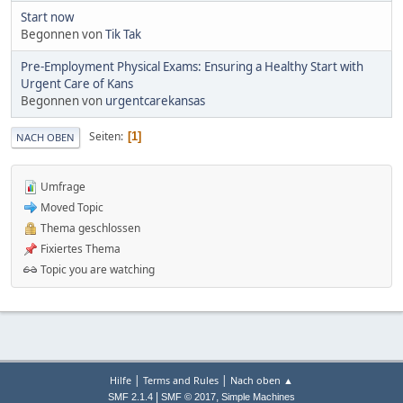
Start now
Begonnen von
Tik Tak
Pre-Employment Physical Exams: Ensuring a Healthy Start with
Urgent Care of Kans
Begonnen von
urgentcarekansas
Seiten
1
NACH OBEN
Umfrage
Moved Topic
Thema geschlossen
Fixiertes Thema
Topic you are watching
|
|
Hilfe
Terms and Rules
Nach oben ▲
|
,
SMF 2.1.4
SMF © 2017
Simple Machines