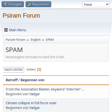
Einloggen
Registrieren
Psiram Forum
Main Menu
Psiram Forum
English
SPAM
►
►
SPAM
Meaningless threads to feed the trolls.
Seiten
1
NACH UNTEN
Betreff
/
Begonnen von
From the Association Blaster, keyword "Internet"...
Begonnen von
Yadgar
Climate collapse in full force now!
Begonnen von
Yadgar