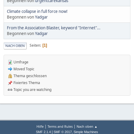
Begonnen von
urgentcarekansas
Climate collapse in full force now!
Begonnen von
Yadgar
From the Association Blaster, keyword "Internet"...
Begonnen von
Yadgar
Seiten
1
NACH OBEN
Umfrage
Moved Topic
Thema geschlossen
Fixiertes Thema
Topic you are watching
|
|
Hilfe
Terms and Rules
Nach oben ▲
|
,
SMF 2.1.4
SMF © 2017
Simple Machines