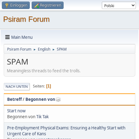
Einloggen
Registrieren
Psiram Forum
Main Menu
Psiram Forum
English
SPAM
►
►
SPAM
Meaningless threads to feed the trolls.
Seiten
1
NACH UNTEN
Betreff
/
Begonnen von
Start now
Begonnen von
Tik Tak
Pre-Employment Physical Exams: Ensuring a Healthy Start with
Urgent Care of Kans