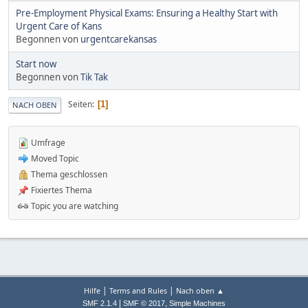
Pre-Employment Physical Exams: Ensuring a Healthy Start with
Urgent Care of Kans
Begonnen von
urgentcarekansas
Start now
Begonnen von
Tik Tak
Seiten
1
NACH OBEN
Umfrage
Moved Topic
Thema geschlossen
Fixiertes Thema
Topic you are watching
|
|
Hilfe
Terms and Rules
Nach oben ▲
|
,
SMF 2.1.4
SMF © 2017
Simple Machines