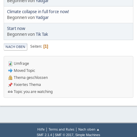
Begonnen von
Yadgar
Climate collapse in full force now!
Begonnen von
Yadgar
Start now
Begonnen von
Tik Tak
Seiten
1
NACH OBEN
Umfrage
Moved Topic
Thema geschlossen
Fixiertes Thema
Topic you are watching
|
|
Hilfe
Terms and Rules
Nach oben ▲
|
,
SMF 2.1.4
SMF © 2017
Simple Machines