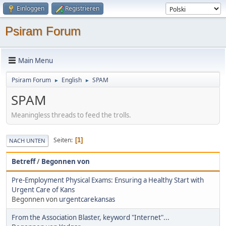
Einloggen
Registrieren
Psiram Forum
Main Menu
Psiram Forum
English
SPAM
►
►
SPAM
Meaningless threads to feed the trolls.
Seiten
1
NACH UNTEN
Betreff
/
Begonnen von
Pre-Employment Physical Exams: Ensuring a Healthy Start with
Urgent Care of Kans
Begonnen von
urgentcarekansas
From the Association Blaster, keyword "Internet"...