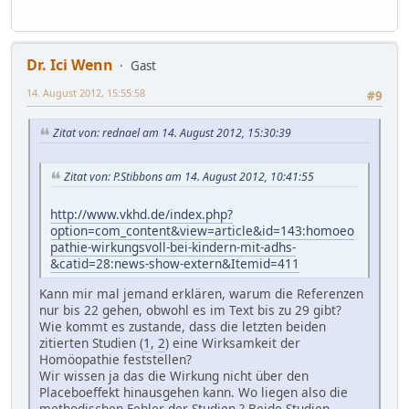
Dr. Ici Wenn
Gast
14. August 2012, 15:55:58
#9
Zitat von: rednael am 14. August 2012, 15:30:39
Zitat von: P.Stibbons am 14. August 2012, 10:41:55
http://www.vkhd.de/index.php?
option=com_content&view=article&id=143:homoeo
pathie-wirkungsvoll-bei-kindern-mit-adhs-
&catid=28:news-show-extern&Itemid=411
Kann mir mal jemand erklären, warum die Referenzen
nur bis 22 gehen, obwohl es im Text bis zu 29 gibt?
Wie kommt es zustande, dass die letzten beiden
zitierten Studien (
1
,
2
) eine Wirksamkeit der
Homöopathie feststellen?
Wir wissen ja das die Wirkung nicht über den
Placeboeffekt hinausgehen kann. Wo liegen also die
methodischen Fehler der Studien ? Beide Studien