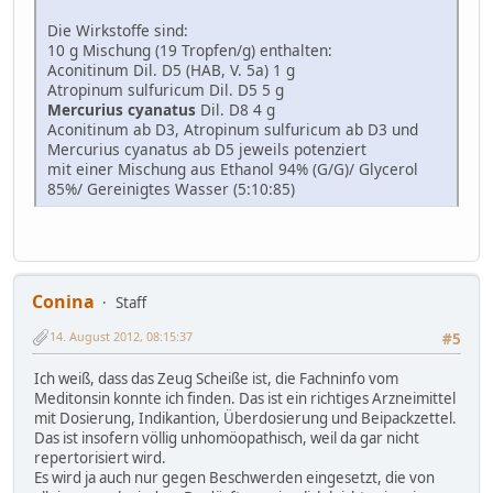
Die Wirkstoffe sind:
10 g Mischung (19 Tropfen/g) enthalten:
Aconitinum Dil. D5 (HAB, V. 5a) 1 g
Atropinum sulfuricum Dil. D5 5 g
Mercurius cyanatus
Dil. D8 4 g
Aconitinum ab D3, Atropinum sulfuricum ab D3 und
Mercurius cyanatus ab D5 jeweils potenziert
mit einer Mischung aus Ethanol 94% (G/G)/ Glycerol
85%/ Gereinigtes Wasser (5:10:85)
Conina
Staff
14. August 2012, 08:15:37
#5
Ich weiß, dass das Zeug Scheiße ist, die Fachninfo vom
Meditonsin konnte ich finden. Das ist ein richtiges Arzneimittel
mit Dosierung, Indikantion, Überdosierung und Beipackzettel.
Das ist insofern völlig unhomöopathisch, weil da gar nicht
repertorisiert wird.
Es wird ja auch nur gegen Beschwerden eingesetzt, die von