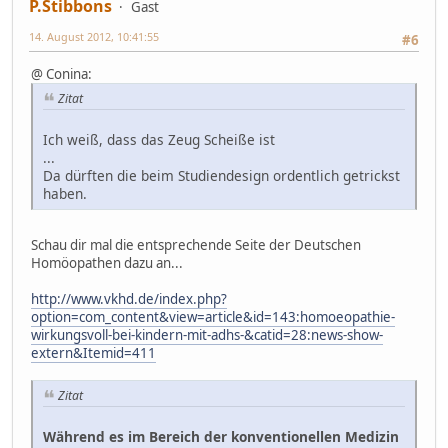
P.Stibbons
Gast
14. August 2012, 10:41:55
#6
@ Conina:
Zitat
Ich weiß, dass das Zeug Scheiße ist
...
Da dürften die beim Studiendesign ordentlich getrickst
haben.
Schau dir mal die entsprechende Seite der Deutschen
Homöopathen dazu an...
http://www.vkhd.de/index.php?
option=com_content&view=article&id=143:homoeopathie-
wirkungsvoll-bei-kindern-mit-adhs-&catid=28:news-show-
extern&Itemid=411
Zitat
Während es im Bereich der konventionellen Medizin