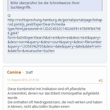
Bitte überprüfen Sie die Schreibweise Ihrer
Suchbegriffe.
Q:
http://rechtsprechung.hamburg.de/jportal/portal/page/bshap
rod.psml/js_peid/ExpertSearch/media-
type/html;jsessionid=A12D2C4032C14E2AEF8147E09FB479E
6.jp64?
form=bsIntExpertSearch&st=ent&sm=es&desc=text&query=
&desc=norm&query=&desc=court&query=&desc=filenumber
&query=12O565%2F05&desc=date&query=date&dateFrom=
&dateTo=&neuesuche=Suchen
Conina
Staff
13. August 2012, 21:31:52
#2
Diese Kombimittel mit Indikation sind oft pflanzliche
Arzneimittel, denen nur das Etikett Homöopathie aufgeklebt
wurde.
Die enthalten oft Niedrigpotenzen, die noch wirken und haben
in kleinen, nicht allzu tollen Studien einen