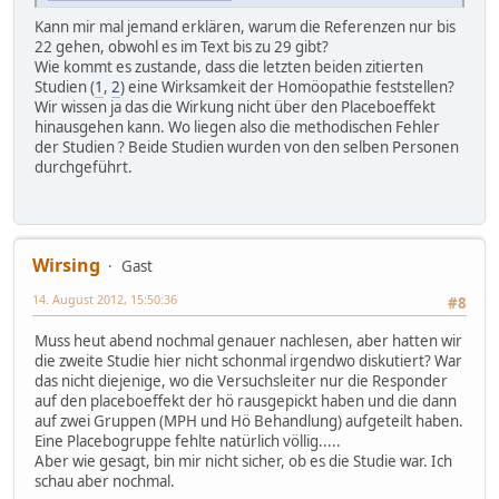
Kann mir mal jemand erklären, warum die Referenzen nur bis
22 gehen, obwohl es im Text bis zu 29 gibt?
Wie kommt es zustande, dass die letzten beiden zitierten
Studien (
1
,
2
) eine Wirksamkeit der Homöopathie feststellen?
Wir wissen ja das die Wirkung nicht über den Placeboeffekt
hinausgehen kann. Wo liegen also die methodischen Fehler
der Studien ? Beide Studien wurden von den selben Personen
durchgeführt.
Wirsing
Gast
14. August 2012, 15:50:36
#8
Muss heut abend nochmal genauer nachlesen, aber hatten wir
die zweite Studie hier nicht schonmal irgendwo diskutiert? War
das nicht diejenige, wo die Versuchsleiter nur die Responder
auf den placeboeffekt der hö rausgepickt haben und die dann
auf zwei Gruppen (MPH und Hö Behandlung) aufgeteilt haben.
Eine Placebogruppe fehlte natürlich völlig.....
Aber wie gesagt, bin mir nicht sicher, ob es die Studie war. Ich
schau aber nochmal.