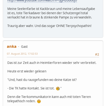
http://www.youtube.com/watch?v=tjgHzGuoEjU
Meine Seelenfarbe ist Kackbraun und meine Lebensaufgabe
ist es, tote Tierkadaver bei denen der Schutzengel total
verkackt hat in braune & stinkende Pampe zu verwandeln.
Traurig aber wahr. Und das sogar OHNE Tierpsychopathin!
anka
Gast
07. August 2012, 17:02:53
#2
Das ist zur Zeit auch in Heimtierforen wieder sehr verbreitet.
Heute erst wieder gelesen
"Und, hast du rausgefunden wo deine Katze ist?
- Die TK hatte Kontakt. Sie ist tot.
"
Denn die Tierkommunikatorin kann auch mit toten Tieren
telepathisch reden.