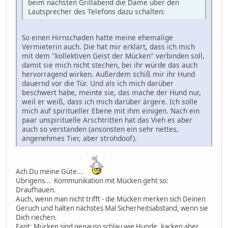
beim nächsten Grillabend die Dame über den
Lautsprecher des Telefons dazu schalten:
So einen Hirnschaden hatte meine ehemalige
Vermieterin auch. Die hat mir erklärt, dass ich mich
mit dem "kollektiven Geist der Mücken" verbinden soll,
damit sie mich nicht stechen, bei ihr würde das auch
hervorragend wirken. Außerdem schiß mir ihr Hund
dauernd vor die Tür. Und als ich mich darüber
beschwert habe, meinte sie, das mache der Hund nur,
weil er weiß, dass ich mich darüber ärgere. Ich solle
mich auf spiritueller Ebene mit ihm einigen. Nach ein
paar unspirituelle Arschtritten hat das Vieh es aber
auch so verstanden (ansonsten ein sehr nettes,
angenehmes Tier, aber strohdoof).
Ach Du meine Güte...
Übrigens... Kommunikation mit Mücken geht so:
Draufhauen.
Auch, wenn man nicht trifft - die Mücken merken sich Deinen
Geruch und halten nächstes Mal Sicherheitsabstand, wenn sie
Dich riechen.
Fazit: Mücken sind genauso schlau wie Hunde, kacken aber