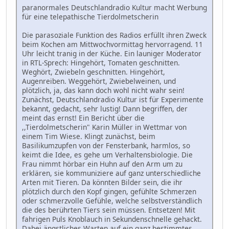
paranormales Deutschlandradio Kultur macht Werbung
für eine telepathische Tierdolmetscherin
Die parasoziale Funktion des Radios erfüllt ihren Zweck
beim Kochen am Mittwochvormittag hervorragend. 11
Uhr leicht tranig in der Küche. Ein launiger Moderator
in RTL-Sprech: Hingehört, Tomaten geschnitten.
Weghört, Zwiebeln geschnitten. Hingehört,
Augenreiben. Weggehört, Zwiebelweinen, und
plötzlich, ja, das kann doch wohl nicht wahr sein!
Zunächst, Deutschlandradio Kultur ist für Experimente
bekannt, gedacht, sehr lustig! Dann begriffen, der
meint das ernst! Ein Bericht über die
,,Tierdolmetscherin" Karin Müller in Wettmar von
einem Tim Wiese. Klingt zunächst, beim
Basilikumzupfen von der Fensterbank, harmlos, so
keimt die Idee, es gehe um Verhaltensbiologie. Die
Frau nimmt hörbar ein Huhn auf den Arm um zu
erklären, sie kommuniziere auf ganz unterschiedliche
Arten mit Tieren. Da könnten Bilder sein, die ihr
plötzlich durch den Kopf gingen, gefühlte Schmerzen
oder schmerzvolle Gefühle, welche selbstverständlich
die des berührten Tiers sein müssen. Entsetzen! Mit
fahrigen Puls Knoblauch in Sekundenschnelle gehackt.
Dabei ängstliches Warten auf ein ganz bestimmtes