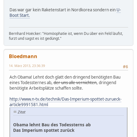
Das war gar kein Raketenstart in Nordkorea sondern ein
U-
Boot Start.
Bernhard Hoëcker: "Homöophatie ist, wenn Du über ein Feld läufst,
furzt und sagst es ist gedüngt."
Bloedmann
14. März 2013, 23:36:39
#6
Ach Obama! Lehnt doch glatt den dringend benötigten Bau
eines Todessternes ab,
der uns alle vernichten
, dringend
benötigte Arbeitsplätze schaffen sollte.
http://www.n-tv.de/technik/Das-Imperium-spottet-zurueck-
article9991581.html
Zitat
Obama lehnt Bau des Todessterns ab
Das Imperium spottet zurück