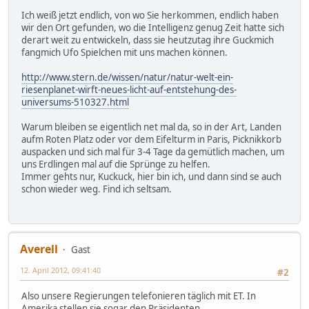
Ich weiß jetzt endlich, von wo Sie herkommen, endlich haben
wir den Ort gefunden, wo die Intelligenz genug Zeit hatte sich
derart weit zu entwickeln, dass sie heutzutag ihre Guckmich
fangmich Ufo Spielchen mit uns machen können.
http://www.stern.de/wissen/natur/natur-welt-ein-
riesenplanet-wirft-neues-licht-auf-entstehung-des-
universums-510327.html
Warum bleiben se eigentlich net mal da, so in der Art, Landen
aufm Roten Platz oder vor dem Eifelturm in Paris, Picknikkorb
auspacken und sich mal für 3-4 Tage da gemütlich machen, um
uns Erdlingen mal auf die Sprünge zu helfen.
Immer gehts nur, Kuckuck, hier bin ich, und dann sind se auch
schon wieder weg. Find ich seltsam.
Averell
Gast
12. April 2012, 09:41:40
#2
Also unsere Regierungen telefonieren täglich mit ET. In
Amerika stellen sie sogar den Präsidenten.