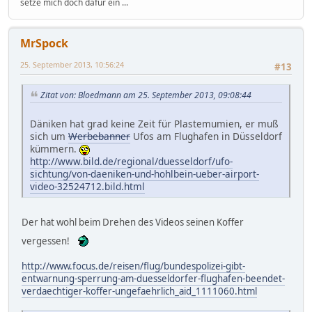
setze mich doch dafür ein ...
MrSpock
25. September 2013, 10:56:24
#13
Zitat von: Bloedmann am 25. September 2013, 09:08:44
Däniken hat grad keine Zeit für Plastemumien, er muß
sich um
Werbebanner
Ufos am Flughafen in Düsseldorf
kümmern.
http://www.bild.de/regional/duesseldorf/ufo-
sichtung/von-daeniken-und-hohlbein-ueber-airport-
video-32524712.bild.html
Der hat wohl beim Drehen des Videos seinen Koffer
vergessen!
http://www.focus.de/reisen/flug/bundespolizei-gibt-
entwarnung-sperrung-am-duesseldorfer-flughafen-beendet-
verdaechtiger-koffer-ungefaehrlich_aid_1111060.html