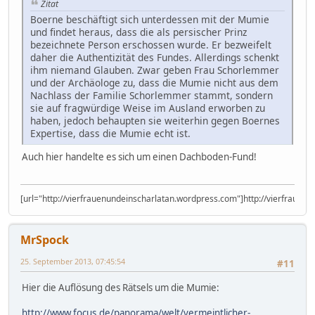
Zitat
Boerne beschäftigt sich unterdessen mit der Mumie
und findet heraus, dass die als persischer Prinz
bezeichnete Person erschossen wurde. Er bezweifelt
daher die Authentizität des Fundes. Allerdings schenkt
ihm niemand Glauben. Zwar geben Frau Schorlemmer
und der Archäologe zu, dass die Mumie nicht aus dem
Nachlass der Familie Schorlemmer stammt, sondern
sie auf fragwürdige Weise im Ausland erworben zu
haben, jedoch behaupten sie weiterhin gegen Boernes
Expertise, dass die Mumie echt ist.
Auch hier handelte es sich um einen Dachboden-Fund!
[url="http://vierfrauenundeinscharlatan.wordpress.com"]http://vierfrauen
MrSpock
25. September 2013, 07:45:54
#11
Hier die Auflösung des Rätsels um die Mumie:
http://www.focus.de/panorama/welt/vermeintlicher-