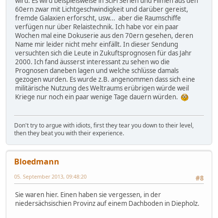
wird. Es wird beispielsweise in SciFi Serien und Filmen aus den
60ern zwar mit Lichtgeschwindigkeit und darüber gereist,
fremde Galaxien erforscht, usw... aber die Raumschiffe
verfügen nur über Relaistechnik. Ich habe vor ein paar
Wochen mal eine Dokuserie aus den 70ern gesehen, deren
Name mir leider nicht mehr einfällt. In dieser Sendung
versuchten sich die Leute in Zukuftsprognosen für das Jahr
2000. Ich fand äusserst interessant zu sehen wo die
Prognosen daneben lagen und welche schlüsse damals
gezogen wurden. Es wurde z.B. angenommen dass sich eine
militärische Nutzung des Weltraums erübrigen würde weil
Kriege nur noch ein paar wenige Tage dauern würden.
Don't try to argue with idiots, first they tear you down to their level,
then they beat you with their experience.
Bloedmann
05. September 2013, 09:48:20
#8
Sie waren hier. Einen haben sie vergessen, in der
niedersächsischien Provinz auf einem Dachboden in Diepholz.