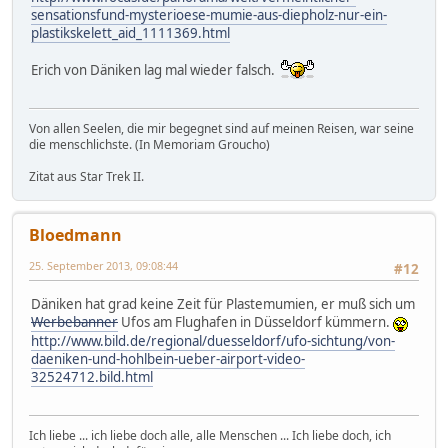
sensationsfund-mysterioese-mumie-aus-diepholz-nur-ein-
plastikskelett_aid_1111369.html
Erich von Däniken lag mal wieder falsch.
Von allen Seelen, die mir begegnet sind auf meinen Reisen, war seine
die menschlichste. (In Memoriam Groucho)
Zitat aus Star Trek II.
Bloedmann
25. September 2013, 09:08:44
#12
Däniken hat grad keine Zeit für Plastemumien, er muß sich um
Werbebanner
Ufos am Flughafen in Düsseldorf kümmern.
http://www.bild.de/regional/duesseldorf/ufo-sichtung/von-
daeniken-und-hohlbein-ueber-airport-video-
32524712.bild.html
Ich liebe ... ich liebe doch alle, alle Menschen ... Ich liebe doch, ich