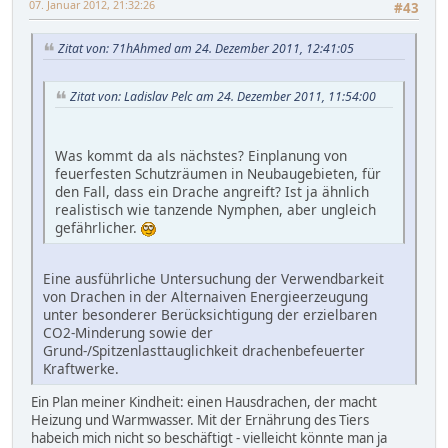
07. Januar 2012, 21:32:26
#43
Zitat von: 71hAhmed am 24. Dezember 2011, 12:41:05
Zitat von: Ladislav Pelc am 24. Dezember 2011, 11:54:00
Was kommt da als nächstes? Einplanung von
feuerfesten Schutzräumen in Neubaugebieten, für
den Fall, dass ein Drache angreift? Ist ja ähnlich
realistisch wie tanzende Nymphen, aber ungleich
gefährlicher.
Eine ausführliche Untersuchung der Verwendbarkeit
von Drachen in der Alternaiven Energieerzeugung
unter besonderer Berücksichtigung der erzielbaren
CO2-Minderung sowie der
Grund-/Spitzenlasttauglichkeit drachenbefeuerter
Kraftwerke.
Ein Plan meiner Kindheit: einen Hausdrachen, der macht
Heizung und Warmwasser. Mit der Ernährung des Tiers
habeich mich nicht so beschäftigt - vielleicht könnte man ja