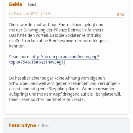
GeMa
Gast
25. Dezember 2011, 12:48:44
#42
Diese wurden auf wichtige Energielinien gelegt und
mit der Schwingung der Pflanze Beinwell informiert.
Das hatte den Vorteil, dass die Soldaten leichtfüßig
große Strecken ohne Beinbeschwerden zurücklegen
konnten.
Read more:
http://forum.psiram.com/index.php?
topic=7546.15#ixzz1hXv84g1j
Da hat aber einer so gar keine Ahnung vom eigenen
Schwurbel. Beinwell wird gegen Prellungen und Zerrungen -
das ist eindeutig eine Skeptikerpflanze. Wenn man wieder
aufspringt und mit dem Kopf dringend auf die Tischplatte will,
beim Lesen solcher merkbefreiten Texte.
heterodyne
Gast