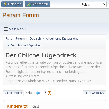
Einloggen
Registrieren
Psiram Forum
Main Menu
Psiram Forum
Deutsch
Allgemeine Diskussionen
►
►
Der übliche Lügendreck
►
Der übliche Lügendreck
Postings reflect the private opinion of posters and are not official
positions of Psiram - Foreneinträge sind private Meinungen der
Forenmitglieder und entsprechen nicht unbedingt der
Auffassung von Psiram
Begonnen von Kinderarzt, 25. Dezember 2008, 17:00:46
1
2
Seiten
3
NACH UNTEN
USER ACTIONS
Kinderarzt
Gast