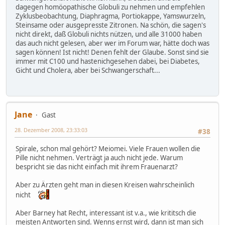
dagegen homöopathische Globuli zu nehmen und empfehlen
Zyklusbeobachtung, Diaphragma, Portiokappe, Yamswurzeln,
Steinsame oder ausgepresste Zitronen. Na schön, die sagen's
nicht direkt, daß Globuli nichts nützen, und alle 31000 haben
das auch nicht gelesen, aber wer im Forum war, hätte doch was
sagen können! Ist nicht! Denen fehlt der Glaube. Sonst sind sie
immer mit C100 und hastenichgesehen dabei, bei Diabetes,
Gicht und Cholera, aber bei Schwangerschaft...
Jane
Gast
28. Dezember 2008, 23:33:03
#38
Spirale, schon mal gehört? Meiomei. Viele Frauen wollen die
Pille nicht nehmen. Verträgt ja auch nicht jede. Warum
bespricht sie das nicht einfach mit ihrem Frauenarzt?
Aber zu Ärzten geht man in diesen Kreisen wahrscheinlich
nicht
Aber Barney hat Recht, interessant ist v.a., wie krititsch die
meisten Antworten sind. Wenns ernst wird, dann ist man sich