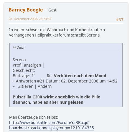
Barney Boogle
Gast
28. Dezember 2008, 23:23:57
#37
In einem schwer mit Weihrauch und Küchenkräutern
verhangenen Heilpraktikerforum schreibt Serena
Zitat
Serena
Profil anzeigen |
Geschlecht:
Beiträge: 11 Re:
Verhüten nach dem Mond
« Antworten #21 Datum: 02. Dezember 2008 um 14:52
» Zitieren | Ändern
Pulsatilla C200 wirkt angeblich wie die Pille
dannach, habe es aber nur gelesen.
Man überzeuge sich selbst:
http://www.bunkahle.com/Forum/YaBB.cgi?
board=astro;action=display;num=1219184335