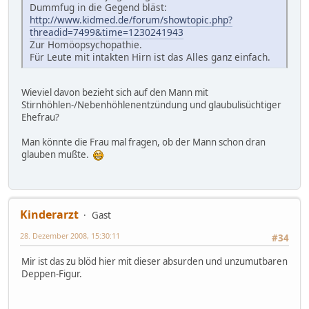
Dummfug in die Gegend bläst:
http://www.kidmed.de/forum/showtopic.php?
threadid=7499&time=1230241943
Zur Homöopsychopathie.
Für Leute mit intakten Hirn ist das Alles ganz einfach.
Wieviel davon bezieht sich auf den Mann mit
Stirnhöhlen-/Nebenhöhlenentzündung und glaubulisüchtiger
Ehefrau?
Man könnte die Frau mal fragen, ob der Mann schon dran
glauben mußte.
Kinderarzt
Gast
28. Dezember 2008, 15:30:11
#34
Mir ist das zu blöd hier mit dieser absurden und unzumutbaren
Deppen-Figur.