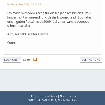
29. Dezember 2008, 23:20:34
Ich mach mich vom Acker, für dieses Jahr. Ich bin bis zum 2.
Januar nicht anwesend, und deshalb wünsche ich Euch allen
einen guten Rutsch nach 2009 (ouh, man wird ja soooooo
schnell aaaaalt!)
Also, bis bald, in alter Frische
Conni
Seiten
1
NACH OBEN
USER ACTIONS
|
|
Hilfe
Terms and Rules
Nach oben ▲
|
,
SMF 2.1.4
SMF © 2017
Simple Machines