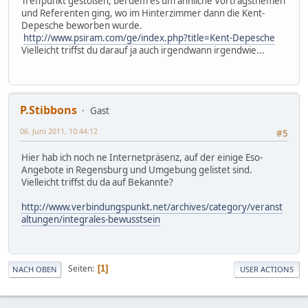
Treffpunkt gestoßen, bei dem es um ähnliche Vortragsthemen
und Referenten ging, wo im Hinterzimmer dann die Kent-
Depesche beworben wurde.
http://www.psiram.com/ge/index.php?title=Kent-Depesche
Vielleicht triffst du darauf ja auch irgendwann irgendwie...
P.Stibbons
Gast
06. Juni 2011, 10:44:12
#5
Hier hab ich noch ne Internetpräsenz, auf der einige Eso-
Angebote in Regensburg und Umgebung gelistet sind.
Vielleicht triffst du da auf Bekannte?
http://www.verbindungspunkt.net/archives/category/veranst
altungen/integrales-bewusstsein
Seiten
1
NACH OBEN
USER ACTIONS