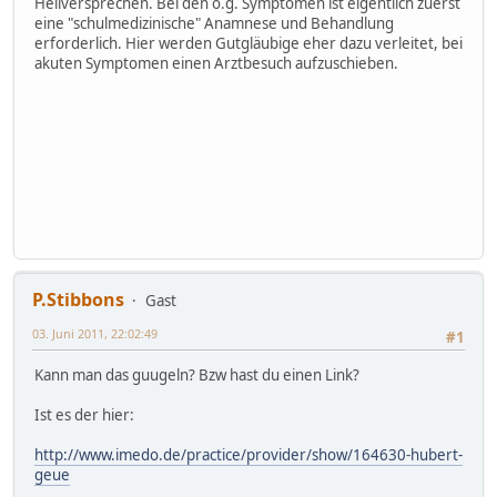
Heilversprechen. Bei den o.g. Symptomen ist eigentlich zuerst
eine "schulmedizinische" Anamnese und Behandlung
erforderlich. Hier werden Gutgläubige eher dazu verleitet, bei
akuten Symptomen einen Arztbesuch aufzuschieben.
P.Stibbons
Gast
03. Juni 2011, 22:02:49
#1
Kann man das guugeln? Bzw hast du einen Link?
Ist es der hier:
http://www.imedo.de/practice/provider/show/164630-hubert-
geue