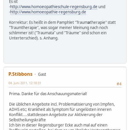
Es ist
-
http://www.homoeopathieschule-regensburg.de
und
-
http://www.homoeopathie-regensburg.de
Korrektur: Es heißt in dem Pamphlet "Traum
a
therapie" statt
"Traumtherapie", was sogar meiner Meinung nach noch
schlimmer ist! ("Traumata" und "Träume" sind schon ein
Unterterschied). s. Anhang.
P.Stibbons
Gast
04. Juni 2011, 12:18:31
#4
Prima. Danke für das Anschauungsmaterial!
Die üblichen Angebote incl. Problematisierung von Impfen,
ADHS etc; Krankheit als Symptom für ungelösten inneren
Konflikt....stattdessen Angebote zur Aktivierung der
Selbstheilungskräfte
Ich bin in dieser Regensburger Ecke auch mal auf einen