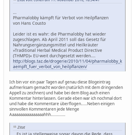
...
Pharmalobby kämpft für Verbot von Heilpflanzen
von Hans Cousto
Leider ist es wahr: die Pharmalobby hat wieder
zugeschlagen. Ab April 2011 soll das Gesetz für
Nahrungsergänzungsmittel und Heilkräuter
»Traditional Herbal Medical Product Directive
(THMPD)« EU-weit durchgesetzt werden....
http://blogs.taz.de/drogerie/2010/11/04/pharmalobby_k
aempft_fuer_verbot_von_heilpflanzen/
Ich bin vor ein paar Tagen auf genau diese Blogeintrag
aufmerksam gemacht worden (natürlich mit dem dringenden
Appell zu zeichnen) und habe bei dem Blog auch einen
Kommentar hinterlassen. Gerade eben war ich nochmal dort
und habe die Kommentare überflogen.....Neben einigen
sinnvollen Kommentaren jede Menge
Aaaaaaaaaaaaaaaahhh............
Zitat
...Es ist ja stellenweise sogar davon die Rede, dass