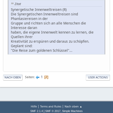
Zitat
Synergetische Innenweltreisen (R)
Die Synergetischen Innenweltreisen sind
Phantasiereisen in der
Gruppe und richten sich an alle Menschen die
Interesse daran
haben, die eigene Innenwelt kennen zu lernen, die
Quellen ihrer
Kreativität zu erspüren und daraus zu schöpfen.
Geplant sind:
"Die Reise zum goldenen Schlüssel"...
1
Seiten
2
NACH OBEN
USER ACTIONS
|
|
Hilfe
Terms and Rules
Nach oben ▲
|
,
SMF 2.1.4
SMF © 2017
Simple Machines