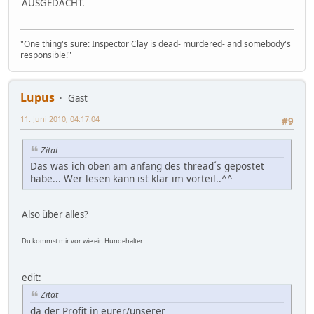
AUSGEDACHT.
"One thing's sure: Inspector Clay is dead- murdered- and somebody's
responsible!"
Lupus
Gast
11. Juni 2010, 04:17:04
#9
Zitat
Das was ich oben am anfang des thread´s gepostet
habe... Wer lesen kann ist klar im vorteil..^^
Also über alles?
Du kommst mir vor wie ein Hundehalter.
edit:
Zitat
da der Profit in eurer/unserer