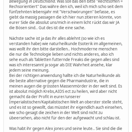
Bewegung in Deutschland.
Was soll das den bitte "Rechtsoffen =
Rechsorientiert" Das währe den ich, weil ich mich scho seit dem
fünfzehnten lebensjahr mit "Verschwörungen" befasse, es
giebt da massig passagen die ich hier nun zitieren könnte, von
eurer Side die absolut uns/mich in einem licht rückt das wir JA
die Bösen sind.. Gut des ist die eine sache.
Nächste sache ist ja das ihr alles ablehnt (so wie ich es
verstanden habe) wie naturheilkunde Esoterik im allgemeinen,
was wollt ihr den bitte darstellen.. Hochmoderne menschen
die nur die Technologie lieben und nichts anderes, also ich
sehe euch als Tabletten futternde Freaks die gegen alles sind
was ich interesannt ja sogar als DIE Wahrheit ansehe, klar
jedem seine meinung.
Bei der richtigen anwendung hallte ich die Naturheilkunde als
die beste alternative gegen die Pharmaindustrie, die in
meinen augen die grössten Massenmörder in der welt sind. Es
ist absolut möglich Krebs,AIDS ect zu heilen, wird aber nicht
gemacht da der Profit in eurer/unserer
Imperialistischen/Kapitalistischen Welt an oberster stelle steht,
und es ist so gewollt, das müsstet ihr eigendlich auch einsehen,
wie scho gesagt die zeichen in der Welt sind nicht zu
übeersehen, also nicht für den der aufgewacht und schlau ist.
Was habt ihr gegen Alex jones und seine leute.. Sie sind die die