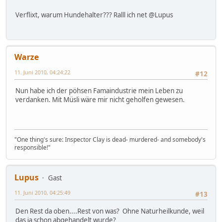
Verflixt, warum Hundehalter??? Ralll ich net @Lupus
Warze
11. Juni 2010, 04:24:22
#12
Nun habe ich der pöhsen Famaindustrie mein Leben zu
verdanken. Mit Müsli wäre mir nicht geholfen gewesen.
"One thing's sure: Inspector Clay is dead- murdered- and somebody's
responsible!"
Lupus
Gast
11. Juni 2010, 04:25:49
#13
Den Rest da oben....Rest von was? Ohne Naturheilkunde, weil
das ja schon abgehandelt wurde?