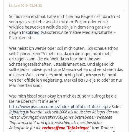
11. Juni 2010, 03:06:33
So moinsen erstmal, habe mich hier ma Regestriert da ich net
sooo ganz verstehe was ihr mit dem Forum oder eurer
Wikiside bezwecken wollt die sich ja in dem sinn ganz klar
gegen
Inkokrieg.tv
,Esoterik,Alternative Medien,Naturheil-
Praktiken ist...
Was heisst ich werde oder soll mich outen.. Ich schaue schon
seit 2 jahren kein TV mehr da, da ich die lügen nicht mehr
ertragen kann, die die Welt da so fabriziert, besser
Schattengesellschaften, Establishment ect. Und eigendlich
sollte jeder habwegs schlaue Mensch sehen und verstehen das
in dieser Welt so einiges nicht richtig läuft, ich spreche nicht
von der offiziellen Regierung, Merkel ect (Die ja so oder so nur
Marionetten sind)
Was mich bissel oder okay ich mich es zu sehr aufregt ist die
kleine überschrift in euerer
http://www.psiram.com/ge/index.php?title=Infokrieg.tv
Side :
Infokrieg.tv
bemüht sich seit 2006 als deutscher Ableger der von
Verschwörungstheoretiker Alex Jones betriebenen Webseite
"Infowars.com" und gilt inzwischen als meistbesuchte
Anlaufstelle für die
rechtsoffene "Infokrieger"
bzw. Truther-