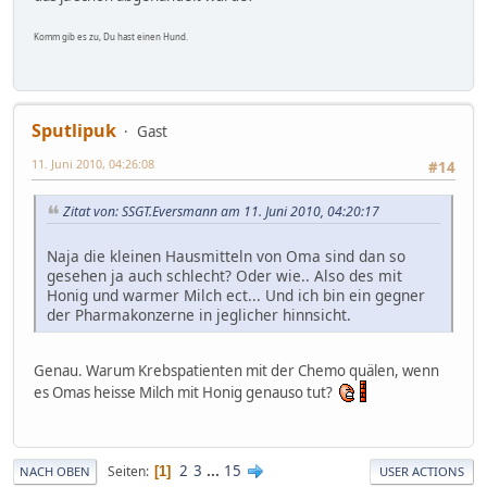
Komm gib es zu, Du hast einen Hund.
Sputlipuk
Gast
11. Juni 2010, 04:26:08
#14
Zitat von: SSGT.Eversmann am 11. Juni 2010, 04:20:17
Naja die kleinen Hausmitteln von Oma sind dan so
gesehen ja auch schlecht? Oder wie.. Also des mit
Honig und warmer Milch ect... Und ich bin ein gegner
der Pharmakonzerne in jeglicher hinnsicht.
Genau. Warum Krebspatienten mit der Chemo quälen, wenn
es Omas heisse Milch mit Honig genauso tut?
2
3
...
15
Seiten
1
NACH OBEN
USER ACTIONS