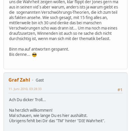
uns die Wahrheit zeigen wollen, klar flippt der Jones gern ma
aus in seinen vid´s aber warum, anders ists ja warum giebt es
die sogenannten Verschwöhrungs-Theorien, die ich zum teil
als fakten ansehe. Wie soch gesagt, mit 15 fing alles an,
mittlerweile bin ich 30 und denke das bei manschen
Verschwörungen scho was drann ist... Um ma noch ma eines
draufzusetzen, Winnenden ist auch so ne sache dich nicht
durchsichtig ist, wenn man sich mit der thematik befasst.
Binn ma auf antworten gespannt.
Bis denne...
Graf Zahl
Gast
11. Juni 2010, 03:28:33
#1
Ach Du dicker Troll...
Na herzlich willkommen!
Mal schauen, wie lange Du es hier aushältst.
Übrigens fehlt bei Dir das "TM" hinter "DIE Wahrheit".