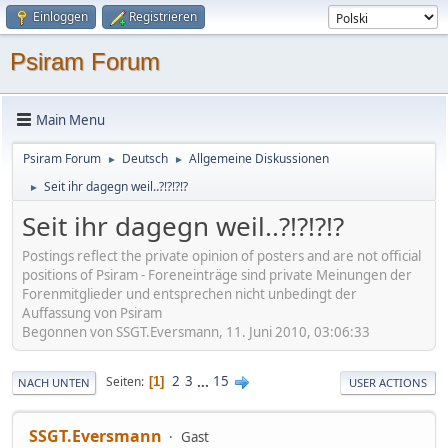
Einloggen
Registrieren
Psiram Forum
Main Menu
Psiram Forum
Deutsch
Allgemeine Diskussionen
►
►
Seit ihr dagegn weil..?!?!?!?
►
Seit ihr dagegn weil..?!?!?!?
Postings reflect the private opinion of posters and are not official
positions of Psiram - Foreneinträge sind private Meinungen der
Forenmitglieder und entsprechen nicht unbedingt der
Auffassung von Psiram
Begonnen von SSGT.Eversmann, 11. Juni 2010, 03:06:33
2
3
...
15
Seiten
1
NACH UNTEN
USER ACTIONS
SSGT.Eversmann
Gast