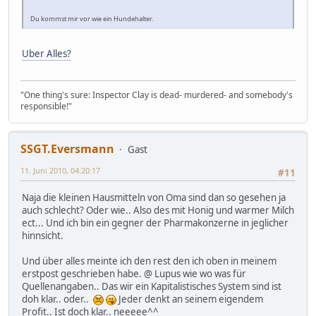
Du kommst mir vor wie ein Hundehalter.
Uber Alles?
"One thing's sure: Inspector Clay is dead- murdered- and somebody's
responsible!"
SSGT.Eversmann
Gast
11. Juni 2010, 04:20:17
#11
Naja die kleinen Hausmitteln von Oma sind dan so gesehen ja
auch schlecht? Oder wie.. Also des mit Honig und warmer Milch
ect... Und ich bin ein gegner der Pharmakonzerne in jeglicher
hinnsicht.
Und über alles meinte ich den rest den ich oben in meinem
erstpost geschrieben habe. @ Lupus wie wo was für
Quellenangaben.. Das wir ein Kapitalistisches System sind ist
doh klar.. oder..
Jeder denkt an seinem eigendem
Profit.. Ist doch klar.. neeeee^^