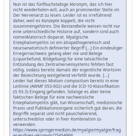
Nun ist das fünfbuchstabige Akronym, das ich hier
nicht wiederholen will, auch an prominenter Stelle im
Der Nervenarzt zu lesen. Leider ist es irreführend
daher, weil es Konzepte koppelt, die nicht
zusammengehören. Die Bestandteile weisen nicht nur
eine unterschiedliche Historie auf, sondern sind auch
nomenklatorisch disparat. Myalgische
Enzephalomyelitis ist ein ätiopathogenetisch und
neuroanatomisch definierter Begriff [...] Ein eindeutiger
Erregernachweis gelang aber nie und Belege
(Liquorbefund, Bildgebung) für eine tatsächliche
Entzündung des Zentralnervensystems fehlten fast
völlig, sodass bereits damals der eigentliche Wortsinn
der Bezeichnung weitgehend verfehlt wurde. [...]
Leider hat dieses Mixtum compositum bereits in eine
Leitlinie (AWMF 053-002) und die ICD-10-Klassifikation
(G 93.3) Eingang gefunden. Solange es aber keine
faktischen Belege für eine nachweisliche
Enzephalomyelitis gibt, tun Wissenschaft, medizinische
Praxis und Publikationsorgane sicherlich gut daran, die
Begriffe separat und nicht pauschalierend,
unterschiedslos oder in fixer Kombination zu
verwenden.
https://www.springermedizin.de/myalgie/myalgie/frag
wuerdiges-akronym/25454966