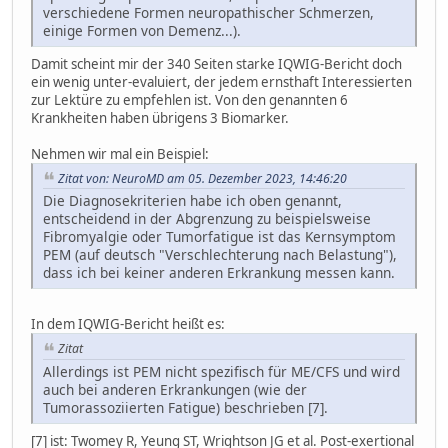
verschiedene Formen neuropathischer Schmerzen,
einige Formen von Demenz...).
Damit scheint mir der 340 Seiten starke IQWIG-Bericht doch
ein wenig unter-evaluiert, der jedem ernsthaft Interessierten
zur Lektüre zu empfehlen ist. Von den genannten 6
Krankheiten haben übrigens 3 Biomarker.
Nehmen wir mal ein Beispiel:
Zitat von: NeuroMD am 05. Dezember 2023, 14:46:20
Die Diagnosekriterien habe ich oben genannt,
entscheidend in der Abgrenzung zu beispielsweise
Fibromyalgie oder Tumorfatigue ist das Kernsymptom
PEM (auf deutsch "Verschlechterung nach Belastung"),
dass ich bei keiner anderen Erkrankung messen kann.
In dem IQWIG-Bericht heißt es:
Zitat
Allerdings ist PEM nicht spezifisch für ME/CFS und wird
auch bei anderen Erkrankungen (wie der
Tumorassoziierten Fatigue) beschrieben [7].
[7] ist: Twomey R, Yeung ST, Wrightson JG et al. Post-exertional