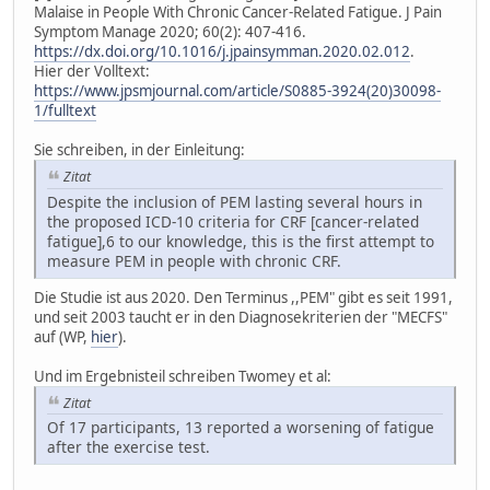
Malaise in People With Chronic Cancer-Related Fatigue. J Pain
Symptom Manage 2020; 60(2): 407-416.
https://dx.doi.org/10.1016/j.jpainsymman.2020.02.012
.
Hier der Volltext:
https://www.jpsmjournal.com/article/S0885-3924(20)30098-
1/fulltext
Sie schreiben, in der Einleitung:
Zitat
Despite the inclusion of PEM lasting several hours in
the proposed ICD-10 criteria for CRF [cancer-related
fatigue],6 to our knowledge, this is the first attempt to
measure PEM in people with chronic CRF.
Die Studie ist aus 2020. Den Terminus ,,PEM" gibt es seit 1991,
und seit 2003 taucht er in den Diagnosekriterien der "MECFS"
auf (WP,
hier
).
Und im Ergebnisteil schreiben Twomey et al:
Zitat
Of 17 participants, 13 reported a worsening of fatigue
after the exercise test.