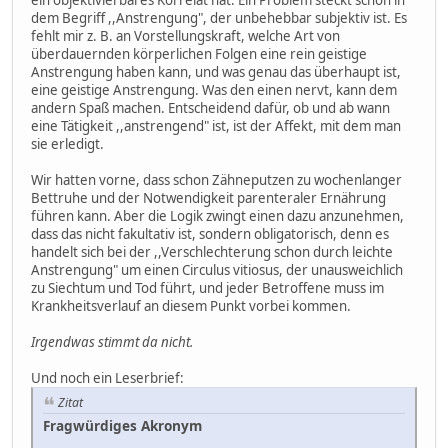
ein objektivierbares Korrelat hat. Ein Problem steckt schon in
dem Begriff ,,Anstrengung", der unbehebbar subjektiv ist. Es
fehlt mir z. B. an Vorstellungskraft, welche Art von
überdauernden körperlichen Folgen eine rein geistige
Anstrengung haben kann, und was genau das überhaupt ist,
eine geistige Anstrengung. Was den einen nervt, kann dem
andern Spaß machen. Entscheidend dafür, ob und ab wann
eine Tätigkeit ,,anstrengend" ist, ist der Affekt, mit dem man
sie erledigt.
Wir hatten vorne, dass schon Zähneputzen zu wochenlanger
Bettruhe und der Notwendigkeit parenteraler Ernährung
führen kann. Aber die Logik zwingt einen dazu anzunehmen,
dass das nicht fakultativ ist, sondern obligatorisch, denn es
handelt sich bei der ,,Verschlechterung schon durch leichte
Anstrengung" um einen Circulus vitiosus, der unausweichlich
zu Siechtum und Tod führt, und jeder Betroffene muss im
Krankheitsverlauf an diesem Punkt vorbei kommen.
Irgendwas stimmt da nicht.
Und noch ein Leserbrief:
Zitat
Fragwürdiges Akronym