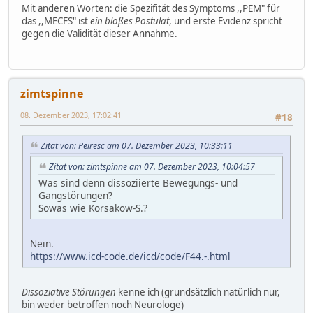
Mit anderen Worten: die Spezifität des Symptoms ,,PEM" für
das ,,MECFS" ist
ein bloßes Postulat
, und erste Evidenz spricht
gegen die Validität dieser Annahme.
zimtspinne
08. Dezember 2023, 17:02:41
#18
Zitat von: Peiresc am 07. Dezember 2023, 10:33:11
Zitat von: zimtspinne am 07. Dezember 2023, 10:04:57
Was sind denn dissoziierte Bewegungs- und
Gangstörungen?
Sowas wie Korsakow-S.?
Nein.
https://www.icd-code.de/icd/code/F44.-.html
Dissoziative Störungen
kenne ich (grundsätzlich natürlich nur,
bin weder betroffen noch Neurologe)