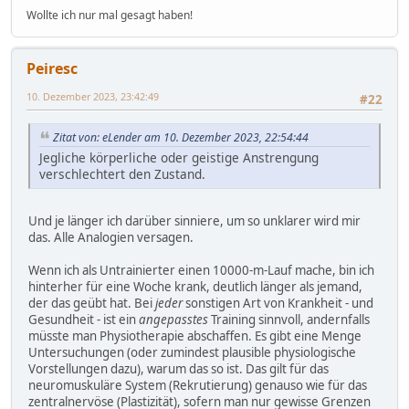
Wollte ich nur mal gesagt haben!
Peiresc
10. Dezember 2023, 23:42:49
#22
Zitat von: eLender am 10. Dezember 2023, 22:54:44
Jegliche körperliche oder geistige Anstrengung
verschlechtert den Zustand.
Und je länger ich darüber sinniere, um so unklarer wird mir
das. Alle Analogien versagen.
Wenn ich als Untrainierter einen 10000-m-Lauf mache, bin ich
hinterher für eine Woche krank, deutlich länger als jemand,
der das geübt hat. Bei
jeder
sonstigen Art von Krankheit - und
Gesundheit - ist ein
angepasstes
Training sinnvoll, andernfalls
müsste man Physiotherapie abschaffen. Es gibt eine Menge
Untersuchungen (oder zumindest plausible physiologische
Vorstellungen dazu), warum das so ist. Das gilt für das
neuromuskuläre System (Rekrutierung) genauso wie für das
zentralnervöse (Plastizität), sofern man nur gewisse Grenzen