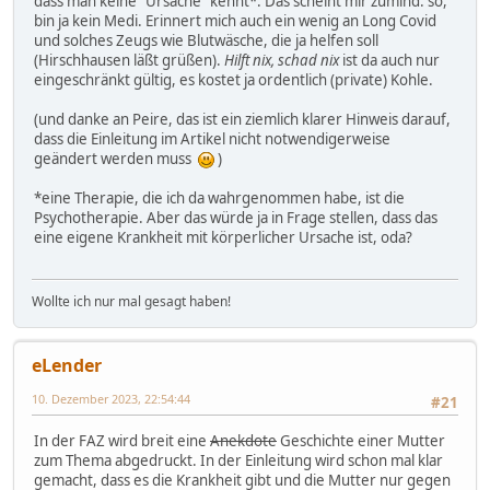
dass man keine "Ursache" kennt*. Das scheint mir zumind. so,
bin ja kein Medi. Erinnert mich auch ein wenig an Long Covid
und solches Zeugs wie Blutwäsche, die ja helfen soll
(Hirschhausen läßt grüßen).
Hilft nix, schad nix
ist da auch nur
eingeschränkt gültig, es kostet ja ordentlich (private) Kohle.
(und danke an Peire, das ist ein ziemlich klarer Hinweis darauf,
dass die Einleitung im Artikel nicht notwendigerweise
geändert werden muss
)
*eine Therapie, die ich da wahrgenommen habe, ist die
Psychotherapie. Aber das würde ja in Frage stellen, dass das
eine eigene Krankheit mit körperlicher Ursache ist, oda?
Wollte ich nur mal gesagt haben!
eLender
10. Dezember 2023, 22:54:44
#21
In der FAZ wird breit eine
Anekdote
Geschichte einer Mutter
zum Thema abgedruckt. In der Einleitung wird schon mal klar
gemacht, dass es die Krankheit gibt und die Mutter nur gegen