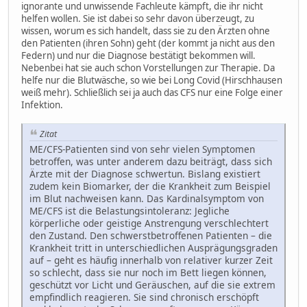
ignorante und unwissende Fachleute kämpft, die ihr nicht
helfen wollen. Sie ist dabei so sehr davon überzeugt, zu
wissen, worum es sich handelt, dass sie zu den Ärzten ohne
den Patienten (ihren Sohn) geht (der kommt ja nicht aus den
Federn) und nur die Diagnose bestätigt bekommen will.
Nebenbei hat sie auch schon Vorstellungen zur Therapie. Da
helfe nur die Blutwäsche, so wie bei Long Covid (Hirschhausen
weiß mehr). Schließlich sei ja auch das CFS nur eine Folge einer
Infektion.
Zitat
ME/CFS-Patienten sind von sehr vielen Symptomen
betroffen, was unter anderem dazu beiträgt, dass sich
Ärzte mit der Diagnose schwertun. Bislang existiert
zudem kein Biomarker, der die Krankheit zum Beispiel
im Blut nachweisen kann. Das Kardinalsymptom von
ME/CFS ist die Belastungsintoleranz: Jegliche
körperliche oder geistige Anstrengung verschlechtert
den Zustand. Den schwerstbetroffenen Patienten – die
Krankheit tritt in unterschiedlichen Ausprägungsgraden
auf – geht es häufig innerhalb von relativer kurzer Zeit
so schlecht, dass sie nur noch im Bett liegen können,
geschützt vor Licht und Geräuschen, auf die sie extrem
empfindlich reagieren. Sie sind chronisch erschöpft