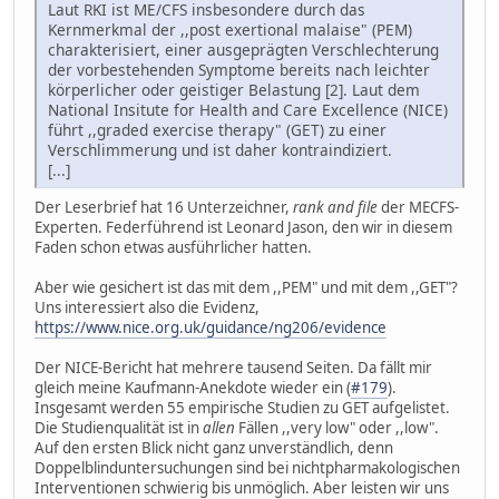
Laut RKI ist ME/CFS insbesondere durch das
Kernmerkmal der ,,post exertional malaise" (PEM)
charakterisiert, einer ausgeprägten Verschlechterung
der vorbestehenden Symptome bereits nach leichter
körperlicher oder geistiger Belastung [2]. Laut dem
National Insitute for Health and Care Excellence (NICE)
führt ,,graded exercise therapy" (GET) zu einer
Verschlimmerung und ist daher kontraindiziert.
[...]
Der Leserbrief hat 16 Unterzeichner,
rank and file
der MECFS-
Experten. Federführend ist Leonard Jason, den wir in diesem
Faden schon etwas ausführlicher hatten.
Aber wie gesichert ist das mit dem ,,PEM" und mit dem ,,GET"?
Uns interessiert also die Evidenz,
https://www.nice.org.uk/guidance/ng206/evidence
Der NICE-Bericht hat mehrere tausend Seiten. Da fällt mir
gleich meine Kaufmann-Anekdote wieder ein (
#179
).
Insgesamt werden 55 empirische Studien zu GET aufgelistet.
Die Studienqualität ist in
allen
Fällen ,,very low" oder ,,low".
Auf den ersten Blick nicht ganz unverständlich, denn
Doppelblinduntersuchungen sind bei nichtpharmakologischen
Interventionen schwierig bis unmöglich. Aber leisten wir uns