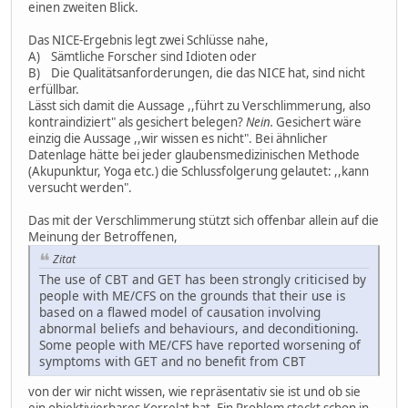
einen zweiten Blick.
Das NICE-Ergebnis legt zwei Schlüsse nahe,
A) Sämtliche Forscher sind Idioten oder
B) Die Qualitätsanforderungen, die das NICE hat, sind nicht
erfüllbar.
Lässt sich damit die Aussage ,,führt zu Verschlimmerung, also
kontraindiziert" als gesichert belegen?
Nein.
Gesichert wäre
einzig die Aussage ,,wir wissen es nicht". Bei ähnlicher
Datenlage hätte bei jeder glaubensmedizinischen Methode
(Akupunktur, Yoga etc.) die Schlussfolgerung gelautet: ,,kann
versucht werden".
Das mit der Verschlimmerung stützt sich offenbar allein auf die
Meinung der Betroffenen,
Zitat
The use of CBT and GET has been strongly criticised by
people with ME/CFS on the grounds that their use is
based on a flawed model of causation involving
abnormal beliefs and behaviours, and deconditioning.
Some people with ME/CFS have reported worsening of
symptoms with GET and no benefit from CBT
von der wir nicht wissen, wie repräsentativ sie ist und ob sie