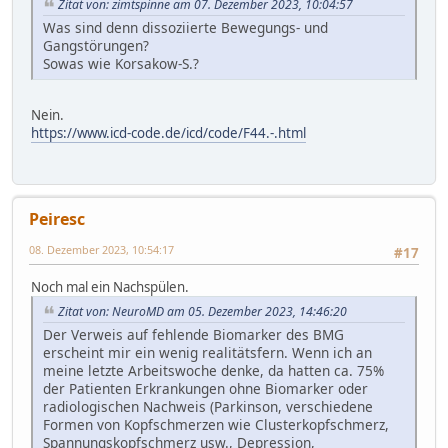
Zitat von: zimtspinne am 07. Dezember 2023, 10:04:57
Was sind denn dissoziierte Bewegungs- und
Gangstörungen?
Sowas wie Korsakow-S.?
Nein.
https://www.icd-code.de/icd/code/F44.-.html
Peiresc
08. Dezember 2023, 10:54:17
#17
Noch mal ein Nachspülen.
Zitat von: NeuroMD am 05. Dezember 2023, 14:46:20
Der Verweis auf fehlende Biomarker des BMG
erscheint mir ein wenig realitätsfern. Wenn ich an
meine letzte Arbeitswoche denke, da hatten ca. 75%
der Patienten Erkrankungen ohne Biomarker oder
radiologischen Nachweis (Parkinson, verschiedene
Formen von Kopfschmerzen wie Clusterkopfschmerz,
Spannungskopfschmerz usw., Depression,