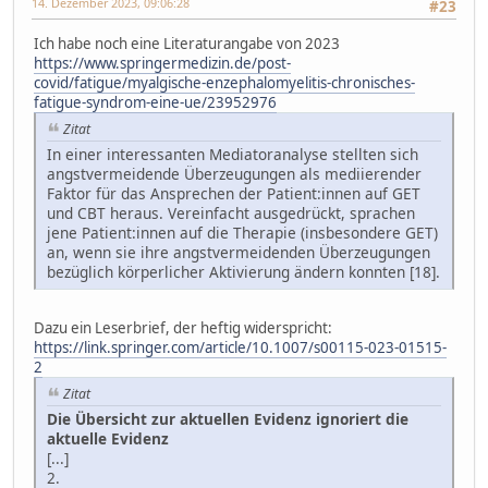
14. Dezember 2023, 09:06:28
#23
Ich habe noch eine Literaturangabe von 2023
https://www.springermedizin.de/post-
covid/fatigue/myalgische-enzephalomyelitis-chronisches-
fatigue-syndrom-eine-ue/23952976
Zitat
In einer interessanten Mediatoranalyse stellten sich
angstvermeidende Überzeugungen als mediierender
Faktor für das Ansprechen der Patient:innen auf GET
und CBT heraus. Vereinfacht ausgedrückt, sprachen
jene Patient:innen auf die Therapie (insbesondere GET)
an, wenn sie ihre angstvermeidenden Überzeugungen
bezüglich körperlicher Aktivierung ändern konnten [18].
Dazu ein Leserbrief, der heftig widerspricht:
https://link.springer.com/article/10.1007/s00115-023-01515-
2
Zitat
Die Übersicht zur aktuellen Evidenz ignoriert die
aktuelle Evidenz
[...]
2.