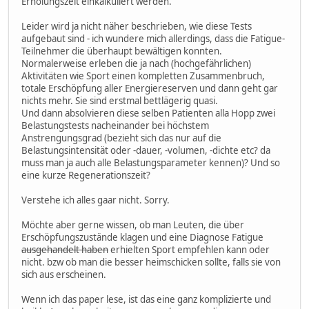
Erholungszeit einkalkuliert werden.
Leider wird ja nicht näher beschrieben, wie diese Tests
aufgebaut sind - ich wundere mich allerdings, dass die Fatigue-
Teilnehmer die überhaupt bewältigen konnten.
Normalerweise erleben die ja nach (hochgefährlichen)
Aktivitäten wie Sport einen kompletten Zusammenbruch,
totale Erschöpfung aller Energiereserven und dann geht gar
nichts mehr. Sie sind erstmal bettlägerig quasi.
Und dann absolvieren diese selben Patienten alla Hopp zwei
Belastungstests nacheinander bei höchstem
Anstrengungsgrad (bezieht sich das nur auf die
Belastungsintensität oder -dauer, -volumen, -dichte etc? da
muss man ja auch alle Belastungsparameter kennen)? Und so
eine kurze Regenerationszeit?
Verstehe ich alles gaar nicht. Sorry.
Möchte aber gerne wissen, ob man Leuten, die über
Erschöpfungszustände klagen und eine Diagnose Fatigue
ausgehandelt haben
erhielten Sport empfehlen kann oder
nicht. bzw ob man die besser heimschicken sollte, falls sie von
sich aus erscheinen.
Wenn ich das paper lese, ist das eine ganz komplizierte und