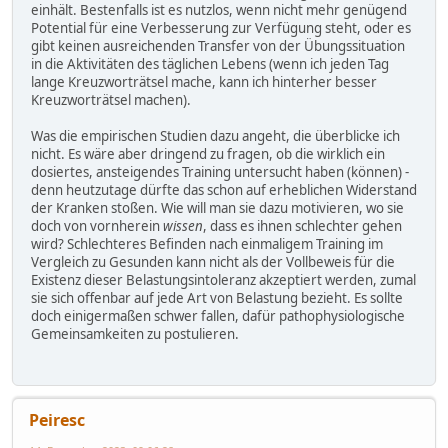
einhält. Bestenfalls ist es nutzlos, wenn nicht mehr genügend
Potential für eine Verbesserung zur Verfügung steht, oder es
gibt keinen ausreichenden Transfer von der Übungssituation
in die Aktivitäten des täglichen Lebens (wenn ich jeden Tag
lange Kreuzworträtsel mache, kann ich hinterher besser
Kreuzworträtsel machen).
Was die empirischen Studien dazu angeht, die überblicke ich
nicht. Es wäre aber dringend zu fragen, ob die wirklich ein
dosiertes, ansteigendes Training untersucht haben (können) -
denn heutzutage dürfte das schon auf erheblichen Widerstand
der Kranken stoßen. Wie will man sie dazu motivieren, wo sie
doch von vornherein
wissen
, dass es ihnen schlechter gehen
wird? Schlechteres Befinden nach einmaligem Training im
Vergleich zu Gesunden kann nicht als der Vollbeweis für die
Existenz dieser Belastungsintoleranz akzeptiert werden, zumal
sie sich offenbar auf jede Art von Belastung bezieht. Es sollte
doch einigermaßen schwer fallen, dafür pathophysiologische
Gemeinsamkeiten zu postulieren.
Peiresc