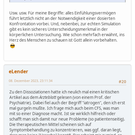
Usw. usw. Für meine Begriffe: alles Einfühlungsvermögen
führt letztlich nicht an der Notwendigkeit einer dosierten
Konfrontation vorbei. Und, nebenbei, zur echten Simulation
gibt es kein sicheres Unterscheidungsmerkmal in der
körperlichen Untersuchung. Wie schon mehrfach erwähnt, ins
Herz des Menschen zu schauen ist Gott allein vorbehalten.
eLender
08. Dezember 2023, 23:11:34
#20
Zu den Dissoziationen hatte ich neulich mal einen kritischen
Artikel aus dem
Ärzteblatt
gelesen (von einem Prof. der
Psychiatrie). Dabei fiel auch der Begriff "iatrogen", den ich erst
mal gurgeln mußte. Ich frage mich auch beim CFS, was man
mit so einer Diagnose macht. Ist sie wirklich hilfreich oder
schafft man sich damit nur neue Probleme (so patientenseitig).
Die therapeutischen Mittel scheinen sich auf
Symptombehandlung zu konzentrieren, was ggf. daran liegt,