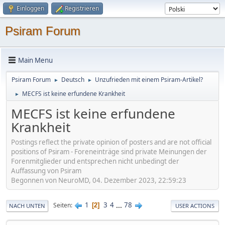
Einloggen
Registrieren
Psiram Forum
Main Menu
Psiram Forum
Deutsch
Unzufrieden mit einem Psiram-Artikel?
►
►
MECFS ist keine erfundene Krankheit
►
MECFS ist keine erfundene
Krankheit
Postings reflect the private opinion of posters and are not official
positions of Psiram - Foreneinträge sind private Meinungen der
Forenmitglieder und entsprechen nicht unbedingt der
Auffassung von Psiram
Begonnen von NeuroMD, 04. Dezember 2023, 22:59:23
1
3
4
...
78
Seiten
2
NACH UNTEN
USER ACTIONS