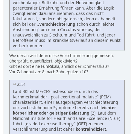
wochenlanger Bettruhe und der Notwendigkeit
parenteraler Ernährung führen kann. Aber die Logik
zwingt einen dazu anzunehmen, dass das nicht
fakultativ ist, sondern obligatorisch, denn es handelt
sich bei der ,,
Verschlechterung
schon durch leichte
Anstrengung" um einen Circulus vitiosus, der
unausweichlich zu Siechtum und Tod führt, und jeder
Betroffene muss im Krankheitsverlauf an diesem Punkt
vorbei kommen.
Wie genau wird denn diese Verschlimmerung gemessen,
überprüft, quantifiziert, objektiviert?
Gibt es dort eine Fühl-Skala, ähnlich der Schmerzskala?
Vor Zähneputzen 8, nach Zähneputzen 10?
Zitat
Laut RKI ist ME/CFS insbesondere durch das
Kernmerkmal der ,,post exertional malaise" (PEM)
charakterisiert, einer ausgeprägten Verschlechterung
der vorbestehenden Symptome bereits nach
leichter
körperlicher oder geistiger Belastung
[2]. Laut dem
National Insitute for Health and Care Excellence (NICE)
führt ,,graded exercise therapy" (GET) zu einer
Verschlimmerung und ist daher
kontraindiziert
.