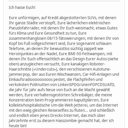
Ich hasse Euch!
Eure unförmigen, auf Kredit abgestotterten SUVs, mit denen
Ihr ganze Städte verstopft, Eure lächerlichen elektrischen
Pseudofahrräder, mit denen Ihr Euch weismacht, etwas Gutes
fürs Klima und Eure Gesundheit zu tun, Eure
zusammenhanglosen 08/15-Tätowierungen, mit denen Ihr von
Kopf bis Fuß vollgeschmiert seid, Eure sogenannt schlauen
Telefone, an denen Ihr bewusstlos süchtig zappelt wie
Heroinjunkies an der Nadel, Eure BMI-50-Fettwampen, mit
denen Ihr Euch offensichtlich an das Design Eurer Autos (siehe
oben) anzugleichen versucht, Eure kanakigen Roboter-
Haarschnitte (»Undercuts«), den verschissenen Autotune-
Jammerpop, der aus Euren Wischwanzen, Car-Hifi-Anlagen und
Einkaufsradiooooooooos pestet, die Flachpfeifen und
verkoksten Politnutten von LinkenSPDGrünenFDPCDSUAfD,
die Jahr für Jahr aufs Neue von Euch an die Macht gewählt
werden, Eure verhaltensgestörten Schreibälger, die meine
Konzentration beim Programmieren kaputtplärren, Eure
kollektivhospitalistische Um-die-Welt-Jetterei, um das Internet
mit den ewig gleichen Reiseselfies zu fluten... und schließlich
und endlich eben jenes Drecks-Internet, das mich über
Jahrzehnte erst zu diesem Hasszombie gemacht hat, der ich
heute bin!