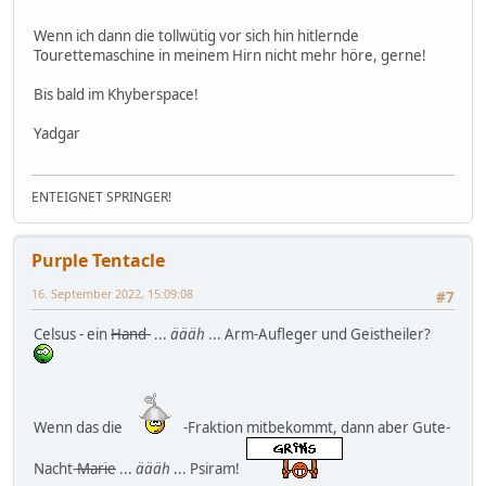
Wenn ich dann die tollwütig vor sich hin hitlernde
Tourettemaschine in meinem Hirn nicht mehr höre, gerne!
Bis bald im Khyberspace!
Yadgar
ENTEIGNET SPRINGER!
Purple Tentacle
16. September 2022, 15:09:08
#7
Celsus - ein
Hand-
...
äääh
... Arm-Aufleger und Geistheiler?
Wenn das die
-Fraktion mitbekommt, dann aber Gute-
Nacht-
Marie
...
äääh
... Psiram!