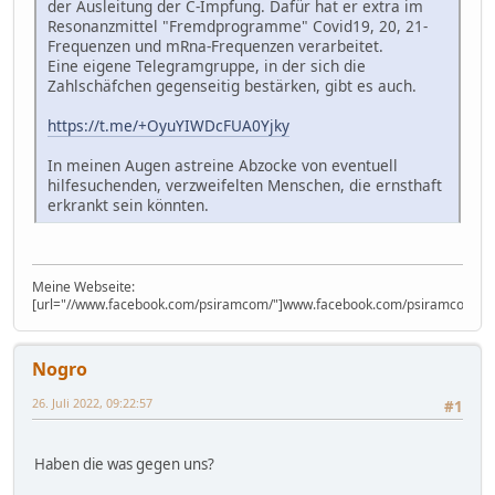
der Ausleitung der C-Impfung. Dafür hat er extra im
Resonanzmittel "Fremdprogramme" Covid19, 20, 21-
Frequenzen und mRna-Frequenzen verarbeitet.
Eine eigene Telegramgruppe, in der sich die
Zahlschäfchen gegenseitig bestärken, gibt es auch.
https://t.me/+OyuYIWDcFUA0Yjky
In meinen Augen astreine Abzocke von eventuell
hilfesuchenden, verzweifelten Menschen, die ernsthaft
erkrankt sein könnten.
Meine Webseite:
[url="//www.facebook.com/psiramcom/"]www.facebook.com/psiramcom/[/u
Nogro
26. Juli 2022, 09:22:57
#1
Haben die was gegen uns?