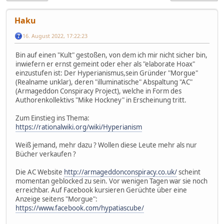
Haku
16. August 2022, 17:22:23
Bin auf einen "Kult" gestoßen, von dem ich mir nicht sicher bin,
inwiefern er ernst gemeint oder eher als "elaborate Hoax"
einzustufen ist: Der Hyperianismus,sein Gründer "Morgue"
(Realname unklar), deren "illuminatische" Abspaltung "AC"
(Armageddon Conspiracy Project), welche in Form des
Authorenkollektivs "Mike Hockney" in Erscheinung tritt.
Zum Einstieg ins Thema:
https://rationalwiki.org/wiki/Hyperianism
Weiß jemand, mehr dazu ? Wollen diese Leute mehr als nur
Bücher verkaufen ?
Die AC Website
http://armageddonconspiracy.co.uk/
scheint
momentan geblocked zu sein. Vor wenigen Tagen war sie noch
erreichbar. Auf Facebook kursieren Gerüchte über eine
Anzeige seitens "Morgue":
https://www.facebook.com/hypatiascube/