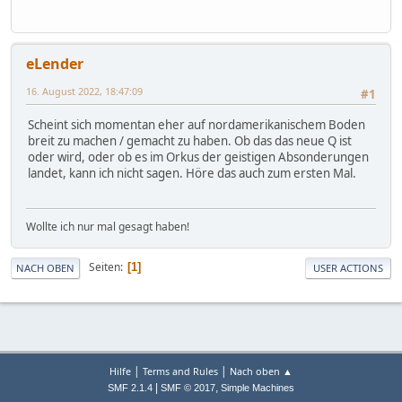
eLender
16. August 2022, 18:47:09
#1
Scheint sich momentan eher auf nordamerikanischem Boden
breit zu machen / gemacht zu haben. Ob das das neue Q ist
oder wird, oder ob es im Orkus der geistigen Absonderungen
landet, kann ich nicht sagen. Höre das auch zum ersten Mal.
Wollte ich nur mal gesagt haben!
Seiten
1
NACH OBEN
USER ACTIONS
|
|
Hilfe
Terms and Rules
Nach oben ▲
|
,
SMF 2.1.4
SMF © 2017
Simple Machines