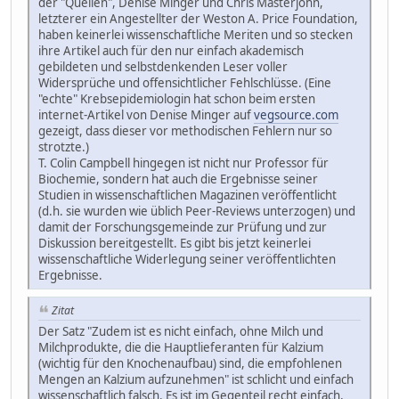
der "Quellen", Denise Minger und Chris Masterjohn,
letzterer ein Angestellter der Weston A. Price Foundation,
haben keinerlei wissenschaftliche Meriten und so stecken
ihre Artikel auch für den nur einfach akademisch
gebildeten und selbstdenkenden Leser voller
Widersprüche und offensichtlicher Fehlschlüsse. (Eine
"echte" Krebsepidemiologin hat schon beim ersten
internet-Artikel von Denise Minger auf
vegsource.com
gezeigt, dass dieser vor methodischen Fehlern nur so
strotzte.)
T. Colin Campbell hingegen ist nicht nur Professor für
Biochemie, sondern hat auch die Ergebnisse seiner
Studien in wissenschaftlichen Magazinen veröffentlicht
(d.h. sie wurden wie üblich Peer-Reviews unterzogen) und
damit der Forschungsgemeinde zur Prüfung und zur
Diskussion bereitgestellt. Es gibt bis jetzt keinerlei
wissenschaftliche Widerlegung seiner veröffentlichten
Ergebnisse.
Zitat
Der Satz "Zudem ist es nicht einfach, ohne Milch und
Milchprodukte, die die Hauptlieferanten für Kalzium
(wichtig für den Knochenaufbau) sind, die empfohlenen
Mengen an Kalzium aufzunehmen" ist schlicht und einfach
wissenschaftlich falsch. Es ist im Gegenteil recht einfach,