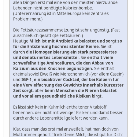
allen Dingen erst mal eine von den meisten hierzulande
Lebenden nicht benötigte Kalorienbombe.
(Unterernährung ist in Mitteleuropa kein zentrales
Problem mehr.)
Die Fettsäurezusammensetzung ist sehr ungünstig. (Fast
ausschließlich gesättigte Fettsäuren.)
Heutige
Milch ist mit Antibiotika belastet und sorgt so
für die Entstehung hochresistenter Keime
. Sie ist
durch die Homogenisierung ein stark prozessiertes
und denaturiertes Lebensmittel
. Sie
enthält viele
schwefelhaltige Aminosäuren, die den Abbau von
Kalzium aus den Knochen begünstigen
. Sie enthält
dreimal soviel Eiweiß wie Menschenmilch (vor allem Casein)
und
IGF-1, ein bioaktiver Cocktail, der bei Kälbern für
eine Vervielfachung des Gewichts innerhalb kürzester
Zeit sorgt
, aber
beim Menschen die Nieren belastet
und vor allem gesundheitliche Risiken birgt.
Es lässt sich kein in Kuhmilch enthaltener Vitalstoff
benennen, der nicht mit weniger Risiken und damit besser
durch andere Lebensmittel geliefert werden kann.
Klar, dass man das erst mal anzweifelt, hat man doch von
Mutti immer gehört "Trink Deine Milch, die ist gut für Dich"