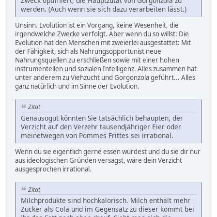
Zweck optimiert, die Hauptzutat von Gorgonzola zu
werden. (Auch wenn sie sich dazu verarbeiten lässt.)
Unsinn. Evolution ist ein Vorgang, keine Wesenheit, die
irgendwelche Zwecke verfolgt. Aber wenn du so willst: Die
Evolution hat den Menschen mit zweierlei ausgestattet: Mit
der Fähigkeit, sich als Nahrungsopportunist neue
Nahrungsquellen zu erschließen sowie mit einer hohen
instrumentellen und sozialen Intelligenz. Alles zusammen hat
unter anderem zu Viehzucht und Gorgonzola geführt... Alles
ganz natürlich und im Sinne der Evolution.
Zitat
Genausogut könnten Sie tatsächlich behaupten, der
Verzicht auf den Verzehr tausendjähriger Eier oder
meinetwegen von Pommes Frittes sei irrational.
Wenn du sie eigentlich gerne essen würdest und du sie dir nur
aus ideologischen Gründen versagst, wäre dein Verzicht
ausgesprochen irrational.
Zitat
Milchprodukte sind hochkalorisch. Milch enthält mehr
Zucker als Cola und im Gegensatz zu dieser kommt bei