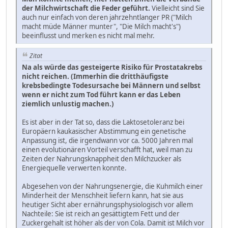
der Milchwirtschaft die Feder geführt.
Vielleicht sind Sie
auch nur einfach von deren jahrzehntlanger PR ("Milch
macht müde Männer munter", "Die Milch macht's")
beeinflusst und merken es nicht mal mehr.
Zitat
Na als würde das gesteigerte Risiko für Prostatakrebs
nicht reichen. (Immerhin die dritthäufigste
krebsbedingte Todesursache bei Männern und selbst
wenn er nicht zum Tod führt kann er das Leben
ziemlich unlustig machen.)
Es ist aber in der Tat so, dass die Laktosetoleranz bei
Europäern kaukasischer Abstimmung ein genetische
Anpassung ist, die irgendwann vor ca. 5000 Jahren mal
einen evolutionären Vorteil verschafft hat, weil man zu
Zeiten der Nahrungsknappheit den Milchzucker als
Energiequelle verwerten konnte.
Abgesehen von der Nahrungsenergie, die Kuhmilch einer
Minderheit der Menschheit liefern kann, hat sie aus
heutiger Sicht aber ernährungsphysiologisch vor allem
Nachteile: Sie ist reich an gesättigtem Fett und der
Zuckergehalt ist höher als der von Cola. Damit ist Milch vor