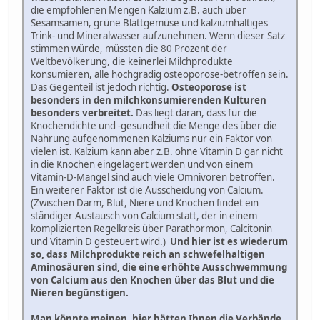
die empfohlenen Mengen Kalzium z.B. auch über
Sesamsamen, grüne Blattgemüse und kalziumhaltiges
Trink- und Mineralwasser aufzunehmen. Wenn dieser Satz
stimmen würde, müssten die 80 Prozent der
Weltbevölkerung, die keinerlei Milchprodukte
konsumieren, alle hochgradig osteoporose-betroffen sein.
Das Gegenteil ist jedoch richtig.
Osteoporose ist
besonders in den milchkonsumierenden Kulturen
besonders verbreitet.
Das liegt daran, dass für die
Knochendichte und -gesundheit die Menge des über die
Nahrung aufgenommenen Kalziums nur ein Faktor von
vielen ist. Kalzium kann aber z.B. ohne Vitamin D gar nicht
in die Knochen eingelagert werden und von einem
Vitamin-D-Mangel sind auch viele Omnivoren betroffen.
Ein weiterer Faktor ist die Ausscheidung von Calcium.
(Zwischen Darm, Blut, Niere und Knochen findet ein
ständiger Austausch von Calcium statt, der in einem
komplizierten Regelkreis über Parathormon, Calcitonin
und Vitamin D gesteuert wird.)
Und hier ist es wiederum
so, dass Milchprodukte reich an schwefelhaltigen
Aminosäuren sind, die eine erhöhte Ausschwemmung
von Calcium aus den Knochen über das Blut und die
Nieren begünstigen.
Man könnte meinen, hier hätten Ihnen die Verbände