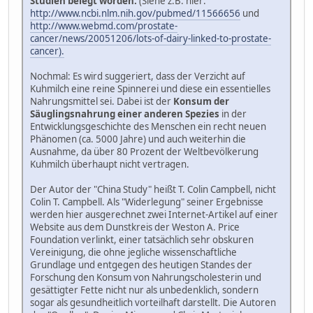
Studien belegt worden.
(Siehe z.B. hier:
http://www.ncbi.nlm.nih.gov/pubmed/11566656
und
http://www.webmd.com/prostate-
cancer/news/20051206/lots-of-dairy-linked-to-prostate-
cancer).
Nochmal: Es wird suggeriert, dass der Verzicht auf
Kuhmilch eine reine Spinnerei und diese ein essentielles
Nahrungsmittel sei. Dabei ist der
Konsum der
Säuglingsnahrung einer anderen Spezies
in der
Entwicklungsgeschichte des Menschen ein recht neuen
Phänomen (ca. 5000 Jahre) und auch weiterhin die
Ausnahme, da über 80 Prozent der Weltbevölkerung
Kuhmilch überhaupt nicht vertragen.
Der Autor der "China Study" heißt T. Colin Campbell, nicht
Colin T. Campbell. Als "Widerlegung" seiner Ergebnisse
werden hier ausgerechnet zwei Internet-Artikel auf einer
Website aus dem Dunstkreis der Weston A. Price
Foundation verlinkt, einer tatsächlich sehr obskuren
Vereinigung, die ohne jegliche wissenschaftliche
Grundlage und entgegen des heutigen Standes der
Forschung den Konsum von Nahrungscholesterin und
gesättigter Fette nicht nur als unbedenklich, sondern
sogar als gesundheitlich vorteilhaft darstellt. Die Autoren