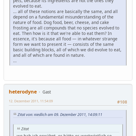
pets, because its ingredients are not the ones they
evolved to eat.
... all of these notions are basically the same, and all
depend on a fundamental misunderstanding of the
nature of food. Dog food, beer, cheese, and cake
frosting are all compounds that no species evolved to
eat. Then how is it that we're able to eat them? In
essence, it's because all food — in whatever strange
form we want to present it — consists of the same
basic building blocks, all of which we did evolve to eat,
and all of which are found in nature.
...
heterodyne
Gast
12. Dezember 2011, 11:54:09
#108
Zitat von: niedlich am 09. Dezember 2011, 14:09:11
Zitat
wo hab ich erwähnt, er hätte es wortwörtlich so