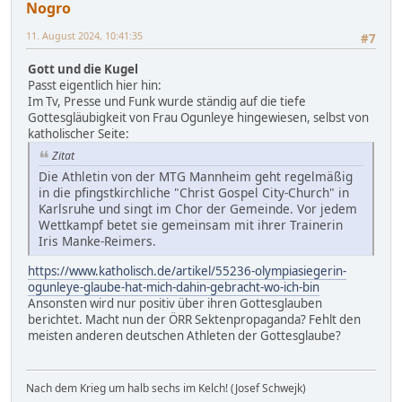
Nogro
11. August 2024, 10:41:35
#7
Gott und die Kugel
Passt eigentlich hier hin:
Im Tv, Presse und Funk wurde ständig auf die tiefe
Gottesgläubigkeit von Frau Ogunleye hingewiesen, selbst von
katholischer Seite:
Zitat
Die Athletin von der MTG Mannheim geht regelmäßig
in die pfingstkirchliche "Christ Gospel City-Church" in
Karlsruhe und singt im Chor der Gemeinde. Vor jedem
Wettkampf betet sie gemeinsam mit ihrer Trainerin
Iris Manke-Reimers.
https://www.katholisch.de/artikel/55236-olympiasiegerin-
ogunleye-glaube-hat-mich-dahin-gebracht-wo-ich-bin
Ansonsten wird nur positiv über ihren Gottesglauben
berichtet. Macht nun der ÖRR Sektenpropaganda? Fehlt den
meisten anderen deutschen Athleten der Gottesglaube?
Nach dem Krieg um halb sechs im Kelch! (Josef Schwejk)