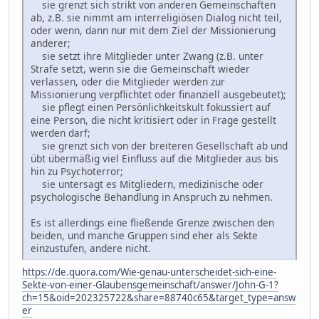
sie grenzt sich strikt von anderen Gemeinschaften
ab, z.B. sie nimmt am interreligiösen Dialog nicht teil,
oder wenn, dann nur mit dem Ziel der Missionierung
anderer;
sie setzt ihre Mitglieder unter Zwang (z.B. unter
Strafe setzt, wenn sie die Gemeinschaft wieder
verlassen, oder die Mitglieder werden zur
Missionierung verpflichtet oder finanziell ausgebeutet);
sie pflegt einen Persönlichkeitskult fokussiert auf
eine Person, die nicht kritisiert oder in Frage gestellt
werden darf;
sie grenzt sich von der breiteren Gesellschaft ab und
übt übermäßig viel Einfluss auf die Mitglieder aus bis
hin zu Psychoterror;
sie untersagt es Mitgliedern, medizinische oder
psychologische Behandlung in Anspruch zu nehmen.
Es ist allerdings eine fließende Grenze zwischen den
beiden, und manche Gruppen sind eher als Sekte
einzustufen, andere nicht.
https://de.quora.com/Wie-genau-unterscheidet-sich-eine-
Sekte-von-einer-Glaubensgemeinschaft/answer/John-G-1?
ch=15&oid=202325722&share=88740c65&target_type=answ
er