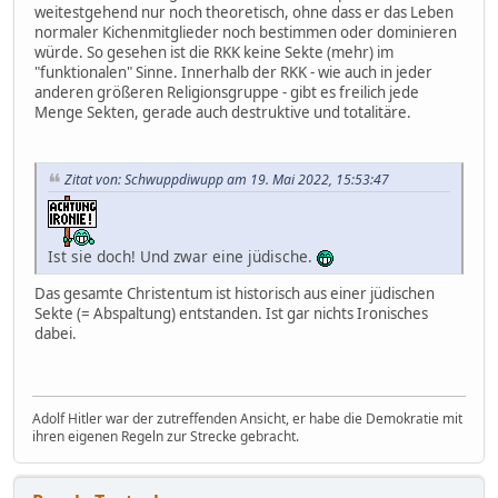
weitestgehend nur noch theoretisch, ohne dass er das Leben
normaler Kichenmitglieder noch bestimmen oder dominieren
würde. So gesehen ist die RKK keine Sekte (mehr) im
"funktionalen" Sinne. Innerhalb der RKK - wie auch in jeder
anderen größeren Religionsgruppe - gibt es freilich jede
Menge Sekten, gerade auch destruktive und totalitäre.
Zitat von: Schwuppdiwupp am 19. Mai 2022, 15:53:47
Ist sie doch! Und zwar eine jüdische.
Das gesamte Christentum ist historisch aus einer jüdischen
Sekte (= Abspaltung) entstanden. Ist gar nichts Ironisches
dabei.
Adolf Hitler war der zutreffenden Ansicht, er habe die Demokratie mit
ihren eigenen Regeln zur Strecke gebracht.