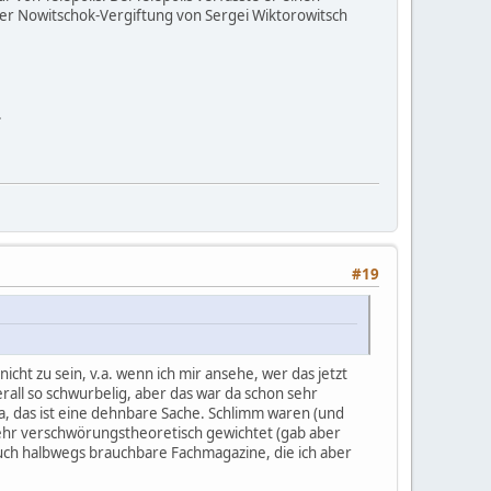
der Nowitschok-Vergiftung von Sergei Wiktorowitsch
.
#19
cht zu sein, v.a. wenn ich mir ansehe, wer das jetzt
rall so schwurbelig, aber das war da schon sehr
a, das ist eine dehnbare Sache. Schlimm waren (und
ehr verschwörungstheoretisch gewichtet (gab aber
auch halbwegs brauchbare Fachmagazine, die ich aber