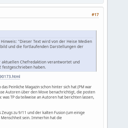
#17
n Hinweis: "Dieser Text wird von der Heise Medien
bild und die fortlaufenden Darstellungen der
r aktuellen Chefredaktion verantwortet und
22 festgeschrieben haben.
0190173.html
n das Peinliche Magazin schon hinter sich hat (PM war
sse Autoren über den Move benachrichtigt, die posten
: was TP da teilweise an Autoren hat berichten lassen,
s Zeugs zu 9/11 und der kalten Fusion (um einige
r Menschheit sein. Immerhin hat die