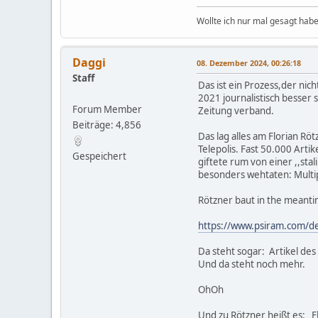
Wollte ich nur mal gesagt habe
Daggi
08. Dezember 2024, 00:26:18
Staff
Das ist ein Prozess,der nic
2021 journalistisch besser 
Forum Member
Zeitung verband.
Beiträge: 4,856
Das lag alles am Florian R
Telepolis. Fast 50.000 Arti
Gespeichert
giftete rum von einer ,,sta
besonders wehtaten: Multip
Rötzner baut in the meanti
https://www.psiram.com/d
Da steht sogar: Artikel d
Und da steht noch mehr.
OhOh
Und zu Rötzner heißt es: Fl