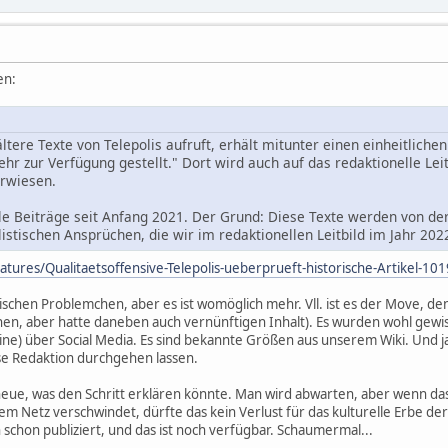
en:
ltere Texte von Telepolis aufruft, erhält mitunter einen einheitliche
r zur Verfügung gestellt." Dort wird auch auf das redaktionelle Leit
erwiesen.
lle Beiträge seit Anfang 2021. Der Grund: Diese Texte werden von de
istischen Ansprüchen, die wir im redaktionellen Leitbild im Jahr 20
eatures/Qualitaetsoffensive-Telepolis-ueberprueft-historische-Artikel-1
nischen Problemchen, aber es ist womöglich mehr. Vll. ist es der Move, de
hen, aber hatte daneben auch vernünftigen Inhalt). Es wurden wohl gewi
ine) über Social Media. Es sind bekannte Größen aus unserem Wiki. Und ja
öse Redaktion durchgehen lassen.
e neue, was den Schritt erklären könnte. Man wird abwarten, aber wenn da
em Netz verschwindet, dürfte das kein Verlust für das kulturelle Erbe de
schon publiziert, und das ist noch verfügbar. Schaumermal...