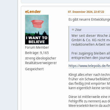
eLender
07. Dezember 2024, 22:47:22
Es gibt neuere Entwicklung
Zitat
Wer seit dieser Woche ä
GmbH & Co. KG nicht meh
redaktionellen Arbeit v
Forum Member
Beiträge: 9,165
Frei zugängig bleiben a
entsprechen den journal
streng ideologischer
Realitätsverweigerer
https://www.telepolis.de/f
Gespeichert
Klingt alles eher nach tech
früher ein Schwurbelblättc
das fleißig (mit empörter M
kann eigentlich keine seri
Diese ist mittlerweile ein
Fehlgriffe zu nennen) aus d
Meereselektrikerin da auch 