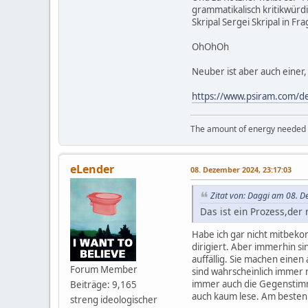
grammatikalisch kritikwürd
Skripal Sergei Skripal in Fra
OhOhOh
Neuber ist aber auch einer,
https://www.psiram.com/d
The amount of energy needed to
eLender
08. Dezember 2024, 23:17:03
Zitat von: Daggi am 08. 
Das ist ein Prozess,der 
Habe ich gar nicht mitbekom
dirigiert. Aber immerhin si
auffällig. Sie machen eine
Forum Member
sind wahrscheinlich immer
immer auch die Gegenstimme
Beiträge: 9,165
auch kaum lese. Am besten 
streng ideologischer