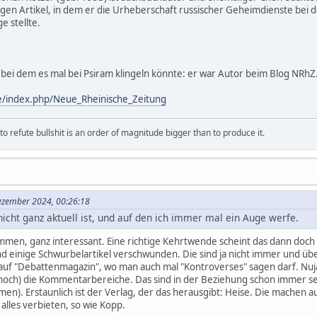
igen Artikel, in dem er die Urheberschaft russischer Geheimdienste bei 
ge stellte.
 bei dem es mal bei Psiram klingeln könnte: er war Autor beim Blog NRhZ
e/index.php/Neue_Rheinische_Zeitung
 refute bullshit is an order of magnitude bigger than to produce it.
Dezember 2024, 00:26:18
nicht ganz aktuell ist, und auf den ich immer mal ein Auge werfe.
men, ganz interessant. Eine richtige Kehrtwende scheint das dann doch ni
nd einige Schwurbelartikel verschwunden. Die sind ja nicht immer und übe
n auf "Debattenmagazin", wo man auch mal "Kontroverses" sagen darf. Nuj
 noch) die Kommentarbereiche. Das sind in der Beziehung schon immer s
n). Erstaunlich ist der Verlag, der das herausgibt: Heise. Die machen 
alles verbieten, so wie Kopp.