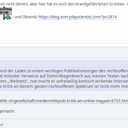
ch nicht dienen, aber hier hat es noch den brandgefährlichen Grüntee - 
- und Olivenöl:
https://blog.everydayscientist.com/?p=2814
g wird der Laden zu einem wichtigen Publikationsorgan des rechts
 hat mitunter Verweise auf Dehm/Wagenknech aus meinen Texten na
ehms ,,Weltnetz", nun macht er unfreiwillig komisch wirkende Interv
he Kritik an diesem ganzen rechtsoffenen Spektrum ist nicht mehr mög
ttle.ch/gesellschaft/medien/telepolis-kritik-am-online-magazin-6755.htm
gemacht.
n!