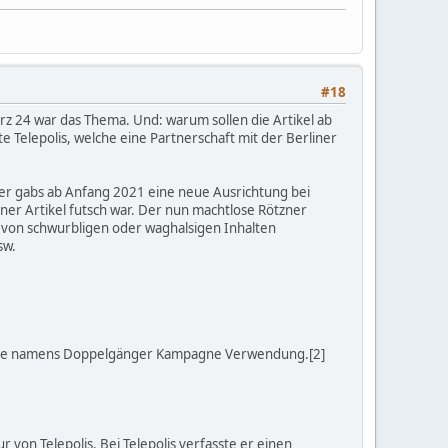
#18
ärz 24 war das Thema. Und: warum sollen die Artikel ab
te Telepolis, welche eine Partnerschaft mit der Berliner
ber gabs ab Anfang 2021 eine neue Ausrichtung bei
einer Artikel futsch war. Der nun machtlose Rötzner
en von schwurbligen oder waghalsigen Inhalten
sw.
pagne namens Doppelgänger Kampagne Verwendung.[2]
von Telepolis. Bei Telepolis verfasste er einen