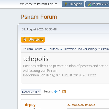
Welcome to
Psiram Forum
.
Einloggen
Registrieren
Psiram Forum
08. August 2026, 00:30:48
Übersicht
Psiram Forum
Deutsch
Hinweise und Vorschläge für Psir
►
►
telepolis
Postings reflect the private opinion of posters and are n
Auffassung von Psiram
Begonnen von drpsy, 07. August 2019, 20:13:22
1
Seiten
2
NACH UNTEN
drpsy
22. Mai 2021, 19:47:32