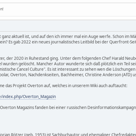
n!
ht ganz aktuell ist, und auf den ich immer mal ein Auge werfe. Schon im M
sein? Es gab 2022 ein neues journalistisches Leitbild bei der Querfront-Sei
ötzer, der 2020 in Ruhestand ging. Unter dem folgenden Chef Harald Neu
kel wurden gelöscht. Mancher Autor wunderte sich daß plötzlich ein Teil s
linistische Cancel Culture". Es ist interessant zu sehen wen die Löschung
olar, Overton, Nachdenkseiten, Bachheimer, Christine Anderson (AfD) u
me das Projekt Overton auf, welches in unserem Wiki auch auftaucht:
e/index.php/Overton_Magazin
es Overton Magazins fanden bei einer russischen Desinformationskam
orian Rötzer (geb. 1953) ist Sachbuchautor und ehemaliger Chefredakteur 