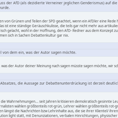
luss der AfD (als dezidierte Verneiner jeglichen Genderismus) auf die
wurde.
en von Grünen und Teilen der SPD geachtet, wenn ein AfDler eine Rede hä
s ist eine ständige Geräuschkulisse, die teils gar nicht mehr aus artikul
isch gelacht, wohl in der Hoffnung, den AfD- Redner aus dem Konzept zu 
en sich in Sachen Debattenkultur gar nix.
il von dem ein, was der Autor sagen möchte.
, was der Autor deiner Meinung nach sagen müsste sagen möchte, wir sche
Absatzes, die Aussage zur Debattenunterdrückung ist derzeit deutlic
h die Wahrnehmungen... seit Jahren kritisieren demokratisch gesinnte L
rnalisten wählen größtenteils rot-grün, Lehrer wählen größtenteils rot-g
 längst die Nachrichten bzw Lehrinhalte aus, die sie ihrer Klientel/ ih
lution light statt, mit Denunziationen, verbalen Hinrichtungen, physisch