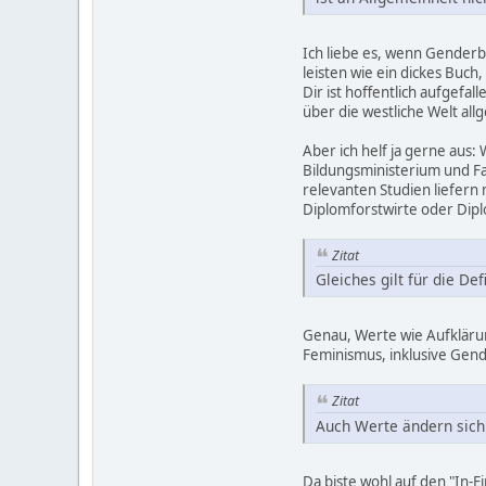
Ich liebe es, wenn Genderbe
leisten wie ein dickes Buc
Dir ist hoffentlich aufgefa
über die westliche Welt all
Aber ich helf ja gerne aus: 
Bildungsministerium und Fa
relevanten Studien liefern
Diplomforstwirte oder Dip
Zitat
Gleiches gilt für die De
Genau, Werte wie Aufklärun
Feminismus, inklusive Gend
Zitat
Auch Werte ändern sich 
Da biste wohl auf den "In-E