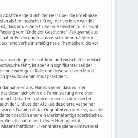
n Absätze ergeht sich der Herr über die Ergebnisse
istan als feministischer Krieg, der verloren wurde)
st, dass er die Ziele früherer Aktivisten für erreicht
Auffassung vom "Ende der Geschichte" (Fukuyama) aus
tig hat er Forderungen aus verschiedenen Zeiten in
 tax" sind verhältnismäßig neue Thematiken, die vor
e wachsende gesellschaftliche und wirtschaftliche Macht
ivsuche fehlt, ist aber ein signifikanter Teil der
en eine wichtigere Rolle und diese wird vom Markt
h (pseudo-)Feminismus praktiziert.
undannahmen aus. Nämlich jener, dass vor der
 das dieser sich ohne die Feminisierung erreichen
man sich Debatten früherer, männlich dominierter
uch der Einfluss der AfD (als dezidierte Verneiner
r wurde. Damit tritt das Gegenteil von dem ein, was der
erzeit deutlich eher ein Merkmal antigenderistischer,
er Gesellschaft einer fiktiven Homogenität
issenschaftlicher Erkenntnisse (siehe Klimawandel