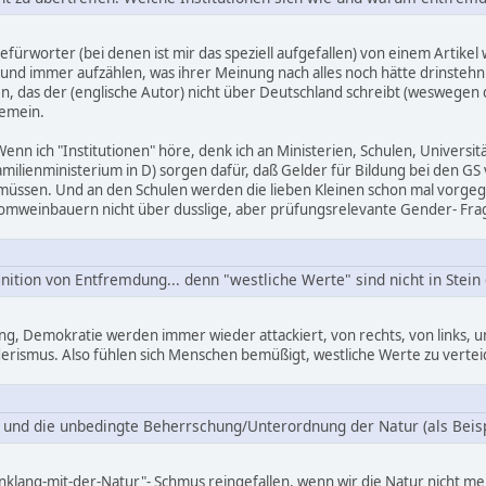
fürworter (bei denen ist mir das speziell aufgefallen) von einem Artikel 
h, und immer aufzählen, was ihrer Meinung nach alles noch hätte drinsteh
llen, das der (englische Autor) nicht über Deutschland schreibt (weswegen
gemein.
Wenn ich "Institutionen" höre, denk ich an Ministerien, Schulen, Universit
milienministerium in D) sorgen dafür, daß Gelder für Bildung bei den GS
 müssen. Und an den Schulen werden die lieben Kleinen schon mal vorgega
lomweinbauern nicht über dusslige, aber prüfungsrelevante Gender- Fr
finition von Entfremdung... denn "westliche Werte" sind nicht in Stein
g, Demokratie werden immer wieder attackiert, von rechts, von links, u
erismus. Also fühlen sich Menschen bemüßigt, westliche Werte zu vertei
und die unbedingte Beherrschung/Unterordnung der Natur (als Beispie
inklang-mit-der-Natur"- Schmus reingefallen, wenn wir die Natur nicht m