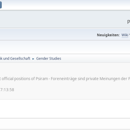
P
Neuigkeiten:
Wiki
tik und Gesellschaft
Gender Studies
►
ot official positions of Psiram - Foreneinträge sind private Meinungen d
17:13:58