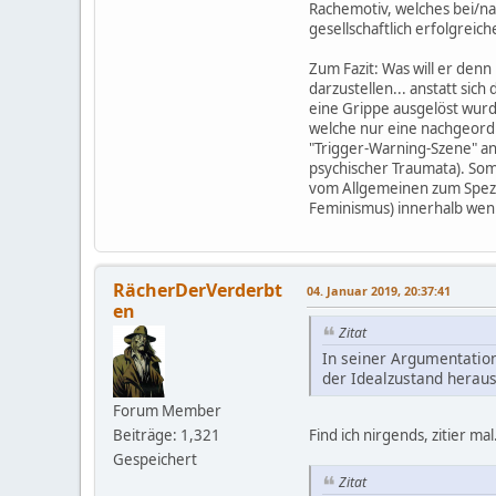
Rachemotiv, welches bei/na
gesellschaftlich erfolgrei
Zum Fazit: Was will er den
darzustellen... anstatt sic
eine Grippe ausgelöst wurde
welche nur eine nachgeordne
"Trigger-Warning-Szene" an
psychischer Traumata). Som
vom Allgemeinen zum Spezie
Feminismus) innerhalb weni
RächerDerVerderbt
04. Januar 2019, 20:37:41
en
Zitat
In seiner Argumentation
der Idealzustand heraus
Forum Member
Find ich nirgends, zitier mal
Beiträge: 1,321
Gespeichert
Zitat