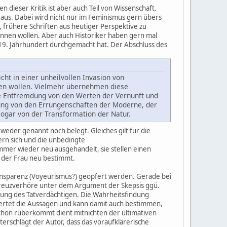
n dieser Kritik ist aber auch Teil von Wissenschaft.
 aus. Dabei wird nicht nur im Feminismus gern übers
 frühere Schriften aus heutiger Perspektive zu
kennen wollen. Aber auch Historiker haben gern mal
 19. Jahrhundert durchgemacht hat. Der Abschluss des
ht in einer unheilvollen Invasion von
hen wollen. Vielmehr übernehmen diese
ne Entfremdung von den Werten der Vernunft und
kung von den Errungenschaften der Moderne, der
ogar von der Transformation der Natur.
weder genannt noch belegt. Gleiches gilt für die
ern sich und die unbedingte
mmer wieder neu ausgehandelt, sie stellen einen
e der Frau neu bestimmt.
Transparenz (Voyeurismus?) geopfert werden. Gerade bei
e Kreuzverhöre unter dem Argument der Skepsis ggü.
lung des Tatverdächtigen. Die Wahrheitsfindung
ewertet die Aussagen und kann damit auch bestimmen,
 schön rüberkommt dient mitnichten der ultimativen
rschlägt der Autor, dass das voraufklärerische