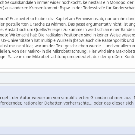
ch Sexualskandalen immer wider hochkocht, keinesfalls ein Monopol der 
cher) aus anderen Kreisen kommt: Bspw. in der Todesstrafe für Kindersc
n nun? Er arbeitet sich über div. Kapitel am Feminismus ab, nur um ihn d
h der postulierten Ursache zu widmen. Das passt argumentativ nicht, ist u
. Anstatt sich um Quelle/Erreger zu kümmern wird sich an einer Randersc
te Wirkmacht hat: Die radikalen Positionen sind in keiner Weise wissens
 US-Universitäten hat multiple Wurzeln (bspw. auch die Rassenpolitik un
it ist mir nicht klar, warum der Text geschrieben wurde... und vor allem
llen, von der Makro- in die Mikrobetrachtung. Hier wird eine Makrobet
ger Sätze in eine Mikrobetrachtung umgedeutet, der der größere Kontex
 geht der Autor wiederum von simplifizierten Grundannahmen aus. Nä
fordernder, rationaler Debatten vorherrschte... oder das dieser sic
.