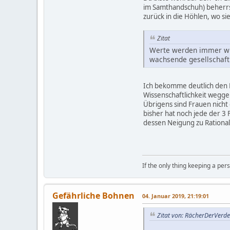
im Samthandschuh) beherrs
zurück in die Höhlen, wo s
Zitat
Werte werden immer wied
wachsende gesellschaftl
Ich bekomme deutlich den E
Wissenschaftlichkeit wegg
Übrigens sind Frauen nicht 
bisher hat noch jede der 3 
dessen Neigung zu Rational
If the only thing keeping a pers
Gefährliche Bohnen
04. Januar 2019, 21:19:01
Zitat von: RächerDerVerd