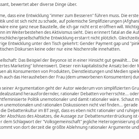
ssant, bewertet aber diverse Dinge über.
me, dass eine Entwicklung "immer zum Besseren" führen muss. Die erste
tik und ist sich nicht zu schade, auf polemische Simplifizierungen (Afghan
re eine ganz neue Baustelle, die ich gar nicht erst eröffnen will. Wichtig i
inn im Weiterbestehen des Aktivismus sieht. Dies erinnert fatal an die 
chliche/gesellschaftliche Entwicklung erstarrt nicht plötzlich. Gleichzei
rige Entwicklung unter den Tisch gekehrt: Gender Payment gap und "pink
stischen Diskursen keine oder nur eine Nischenrolle innehatten.
lschaft: Das Beispiel der Beyonce ist in einer Hinsicht gut gewählt... Di
es Marketing" lohnenswert. Dieser rein kapitalistische Ansatz bei der Mot
rauen als Konsumenten von Produkten, Dienstleistungen und Medien spiel
lich auch das Herausheben der Frau (dem umworbenen Konsumenten) durc
 In seiner Argumentation geht der Autor wiederum von simplifizierten Gr
 Idealzustand herausfordernder, rationaler Debatten vorherrschte... oder
chtfeminisierte Politik unemotionaler und damit rationaler wäre. Schaut 
unemotionalen und rationalen Diskussionen nicht viel finden... gerade a
die Debattenkultur im BT zeigt, dass es eben nicht rationaler und ruhige
er Abschluss des Absatzes, die Aussage zur Debattenunterdrückung ist d
er dem Schlagwort der "Volksgemeinschaft" jegliche Heterogenisierung d
ommt von dort derzeit die größte Ablehnung rationaler Argumente und w