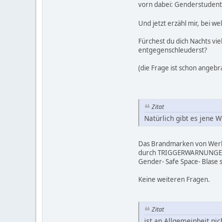
vorn dabei: Genderstudente
Und jetzt erzähl mir, bei w
Fürchest du dich Nachts viel
entgegenschleuderst?
(die Frage ist schon angebr
Zitat
Natürlich gibt es jene W
Das Brandmarken von Werke
durch TRIGGERWARNUNGEN, da
Gender- Safe Space- Blase su
Keine weiteren Fragen.
Zitat
ist an Allgemeinheit ni