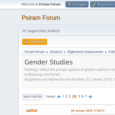
Welcome to
Psiram Forum
.
Einloggen
Registrieren
Psiram Forum
07. August 2026, 00:40:35
Übersicht
Psiram Forum
Deutsch
Allgemeine Diskussionen
Poli
►
►
►
Gender Studies
Postings reflect the private opinion of posters and are n
Auffassung von Psiram
Begonnen von RächerDerVerderbten, 02. Januar 2019, 
1
2
3
5
6
7
Seiten
4
NACH UNTEN
sailor
04. Januar 2019, 17:20:11