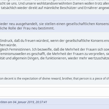
cht sie uns. Und unsere wohlstandsverwöhnten Damen wollen trotz alle
ie tatsächlich wieder direkt auf männliche Beschützer und Ernährer ange
er neu ausgehandelt, sie stellen einen gesellschaftlichen Konsens
iche Rolle der Frau neu bestimmt.
indruck, daß du freuen würdest, wenn der gesellschaftliche Konsens endl
ehen würde.
gleich Feministinnen. Ich bezweifle, daß die Mehrheit der Frauen sich so
Feminismuswellen es geschafft, die Mehrheit der Frauen zu verprellen, si
ität und allgemein Dingen, die funktionieren, wieder mehr wertzuschätz
on decent is the expectation of divine reward, brother, that person is a piece of sh
erbten am 04. Januar 2019, 20:37:41