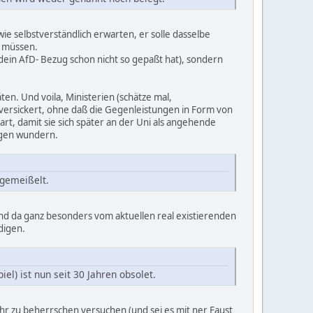
wie selbstverständlich erwarten, er solle dasselbe
n müssen.
 dein AfD- Bezug schon nicht so gepaßt hat), sondern
äten. Und voila, Ministerien (schätze mal,
 versickert, ohne daß die Gegenleistungen in Form von
rt, damit sie sich später an der Uni als angehende
agen wundern.
 gemeißelt.
nd da ganz besonders vom aktuellen real existierenden
digen.
l) ist nun seit 30 Jahren obsolet.
ehr zu beherrschen versuchen (und sei es mit ner Faust