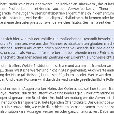
ft: Natürlich gibt es jene Werke und Kritiken an "Klassikern", das Zulasse
 der Prüfbarkeit und letztendlich auch der Verwerfbarkeit von Theorien
gerade im heutigen Wissenschaftsbetrieb ergeht man sich in dem Irrtum,
h Nichthistoriker, welche die damaligen Verhältnisse nicht kennen oder 
e alleine den Interpretationswandel welches Tacitus Germania seit dem
es sich hier wie mit der Politik: Die maßgebende Dynamik besteht nic
durch Feministen, wie uns das Männerrechtsaktivisten glauben mac
stisches Denken als vermeintlich progressive Fassade für ihre eige
is, und zwar als Vorwand für ihre bereits bestehende innere Entrüc
enschaft, dem Menschen als Zentrum der Erkenntnis und vielleicht s
zu übertreffen. Welche Institutionen sich wie und warum entfremden wird 
... denn "westliche Werte" sind nicht in Stein gemeißelt. Auch Werte änd
der Natur (als Beispiel) ist nun seit 30 Jahren obsolet. Werte werden i
 dar. Und dieser Konsens wird durch die wachsende gesellschaftliche Roll
Das ist in meinen Augen blanker Hohn, der Opferschutz soll hier totaler 
Voyeurfaktor" durch die Öffentlichkeit besonders groß, hier öffentlich
ngen ist genauso ein Bruch der Unschuldsvermutung wie die Vorverurtei
 einer durch Transparenz zu beteiligenden Öffentlichkeit. Das Gericht b
hört. Ein Kreuzverhör, wie es in div. schlechten Fernsehdramen immer so
frontation kann Aussagen verzerren oder ganz unterdrücken. Dabei unte