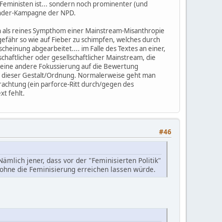
Feministen ist... sondern noch prominenter (und
händer-Kampagne der NPD.
ann als reines Sympthom einer Mainstream-Misanthropie
ngefähr so wie auf Fieber zu schimpfen, welches durch
heinung abgearbeitet.... im Falle des Textes an einer,
chaftlicher oder gesellschaftlicher Mainstream, die
d eine andere Fokussierung auf die Bewertung
 in dieser Gestalt/Ordnung. Normalerweise geht man
rachtung (ein parforce-Ritt durch/gegen des
t fehlt.
#46
mlich jener, dass vor der "Feminisierten Politik"
h ohne die Feminisierung erreichen lassen würde.