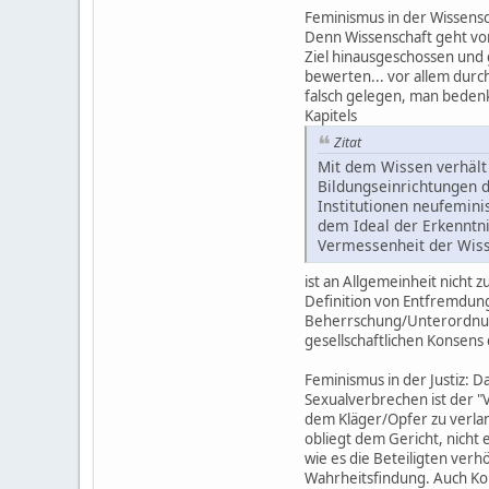
Feminismus in der Wissenscha
Denn Wissenschaft geht von
Ziel hinausgeschossen und 
bewerten... vor allem durc
falsch gelegen, man bedenk
Kapitels
Zitat
Mit dem Wissen verhält 
Bildungseinrichtungen 
Institutionen neufemini
dem Ideal der Erkenntn
Vermessenheit der Wiss
ist an Allgemeinheit nicht 
Definition von Entfremdung
Beherrschung/Unterordnung 
gesellschaftlichen Konsens
Feminismus in der Justiz: 
Sexualverbrechen ist der "
dem Kläger/Opfer zu verla
obliegt dem Gericht, nicht
wie es die Beteiligten ver
Wahrheitsfindung. Auch Kon