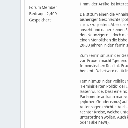
Hmm, der Artikel ist intere
Forum Member
Beiträge: 2,409
Da ist zum einen die Annah
bisheriger Geschlechterpoli
Gespeichert
zurückzugreifen. Aber das wä
ansieht und daher keinen S
den Neunzigern... doch mens
einen Monolithen die bishe
20-30 Jahren in den femini
Zum Feminismus in der Gesel
von Frauen macht "gegendert
feministischen Realität. F
bedient. Dabei wird natür
Feminismus in der Politik:
"Feminisierten Politik" der
lassen würde. Dass eine ni
Parlamente an kann man von 
jeglichen Genderismus) auf 
Autor sagen möchte. Auch d
rechter Kreise, welche unt
unterordnen wollen. Auch k
oder Fake news).