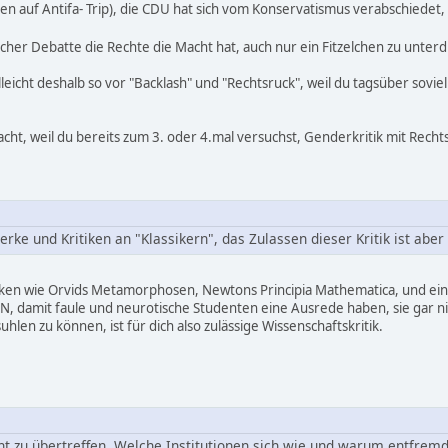
n auf Antifa- Trip), die CDU hat sich vom Konservatismus verabschiedet
elcher Debatte die Rechte die Macht hat, auch nur ein Fitzelchen zu unter
leicht deshalb so vor "Backlash" und "Rechtsruck", weil du tagsüber soviel
acht, weil du bereits zum 3. oder 4.mal versuchst, Genderkritik mit Rechts
erke und Kritiken an "Klassikern", das Zulassen dieser Kritik ist aber
n wie Orvids Metamorphosen, Newtons Principia Mathematica, und eine
mit faule und neurotische Studenten eine Ausrede haben, sie gar nicht e
hlen zu können, ist für dich also zulässige Wissenschaftskritik.
cht zu übertreffen. Welche Institutionen sich wie und warum entfre