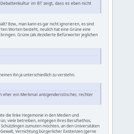
 Debattenkultur im BT zeigt, dass es eben nicht
lt? Bzw., man kann es gar nicht ignorieren, es sind
ierten Worten besteht, neulich hat eine Grüne eine
bringen. Grüne (als dezidierte Befürworter jeglichen
inen ihn ja unterschiedlich zu verstehn.
h eher ein Merkmal antigenderistischer, rechter
eute die linke Hegemonie in den Medien und
rün, viele betreiben, entgegen ihres Berufsethos,
ren Schützlingen zumuten möchten, an den Universitäten
er Gewalt, Vernichtung bürgerlicher Existenzen (gerne