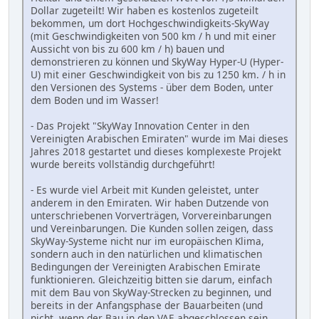
Dollar zugeteilt! Wir haben es kostenlos zugeteilt
bekommen, um dort Hochgeschwindigkeits-SkyWay
(mit Geschwindigkeiten von 500 km / h und mit einer
Aussicht von bis zu 600 km / h) bauen und
demonstrieren zu können und SkyWay Hyper-U (Hyper-
U) mit einer Geschwindigkeit von bis zu 1250 km. / h in
den Versionen des Systems - über dem Boden, unter
dem Boden und im Wasser!
- Das Projekt "SkyWay Innovation Center in den
Vereinigten Arabischen Emiraten" wurde im Mai dieses
Jahres 2018 gestartet und dieses komplexeste Projekt
wurde bereits vollständig durchgeführt!
- Es wurde viel Arbeit mit Kunden geleistet, unter
anderem in den Emiraten. Wir haben Dutzende von
unterschriebenen Vorverträgen, Vorvereinbarungen
und Vereinbarungen. Die Kunden sollen zeigen, dass
SkyWay-Systeme nicht nur im europäischen Klima,
sondern auch in den natürlichen und klimatischen
Bedingungen der Vereinigten Arabischen Emirate
funktionieren. Gleichzeitig bitten sie darum, einfach
mit dem Bau von SkyWay-Strecken zu beginnen, und
bereits in der Anfangsphase der Bauarbeiten (und
nicht, wenn der Bau in den VAE abgeschlossen sein