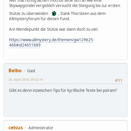
Wer mal richtig lachen möchte sehe sich an wie eine
Skywaygondel vergeblich versucht die Steigung bis zur ersten
Stütze zu überwinden
, Dank Thorsteen aus dem
Allmysteryforum für diesen Fund.
Am Wendepunkt die Stütze war dann doch zu viel.
https://www.allmystery.de/themen/gw129625-
466#id24651689
Belbo
Gast
26. April 2019, 09:32:14
#11
Gibt es denn inzwischen Tips für kyrillische Texte bei psiram?
celsus
Administrator