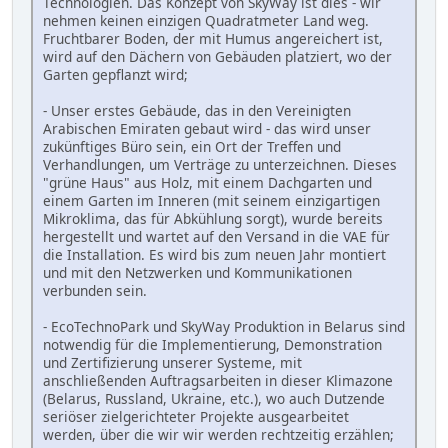
Technologien. Das Konzept von SkyWay ist dies - wir
nehmen keinen einzigen Quadratmeter Land weg.
Fruchtbarer Boden, der mit Humus angereichert ist,
wird auf den Dächern von Gebäuden platziert, wo der
Garten gepflanzt wird;
- Unser erstes Gebäude, das in den Vereinigten
Arabischen Emiraten gebaut wird - das wird unser
zukünftiges Büro sein, ein Ort der Treffen und
Verhandlungen, um Verträge zu unterzeichnen. Dieses
"grüne Haus" aus Holz, mit einem Dachgarten und
einem Garten im Inneren (mit seinem einzigartigen
Mikroklima, das für Abkühlung sorgt), wurde bereits
hergestellt und wartet auf den Versand in die VAE für
die Installation. Es wird bis zum neuen Jahr montiert
und mit den Netzwerken und Kommunikationen
verbunden sein.
- EcoTechnoPark und SkyWay Produktion in Belarus sind
notwendig für die Implementierung, Demonstration
und Zertifizierung unserer Systeme, mit
anschließenden Auftragsarbeiten in dieser Klimazone
(Belarus, Russland, Ukraine, etc.), wo auch Dutzende
seriöser zielgerichteter Projekte ausgearbeitet
werden, über die wir wir werden rechtzeitig erzählen;