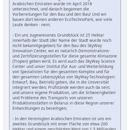
Arabischen Emiraten wurde im April 2018
unterzeichnet, und danach begannen die
Vorbereitungen für den Bau und den Bau! Und wir
bauen dort keinen anderen EcoTechnoPark, wie viele
Leute denken - nein;
- Ein uns zugewiesenes Grundstück ist 25 Hektar
innerhalb der Stadt (der Name der Stadt wurde noch
nicht bekanntgegeben) für den Bau des SkyWay
Innovation Center, wo es natürlich Demonstrations-
und Zertifizierungsstellen für diese gesamte Klimazone
(Tropen) geben wird. Es wird auch das SkyWay Science
Center und unser Institut (für Aus- und Weiterbildung
von Spezialisten für den gesamten Komplex und für
den gesamten Lebenszyklus von SkyWay-Technologien:
Entwurf, Bau, Betrieb) geben, die in die Universität
integriert werden; Prüfstände werden auch da sein;
und unsere eigene Produktion, um die Schwierigkeiten
und Probleme des Transports von unseren
Produktionsstätten in Belarus in diese Region unserer
Entwicklungen zu beseitigen;
- In den Vereinigten Arabischen Emiraten ist uns ein
zweites Grundstück mit einer Fläche von etwa 200
Hektar und einem geschätzten Wert von 1,5 Milliarden