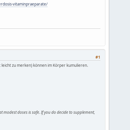
rdosis-vitaminpraeparate/
#1
t leicht zu merken) können im Körper kumulieren.
t modest doses is safe. If you do decide to supplement,