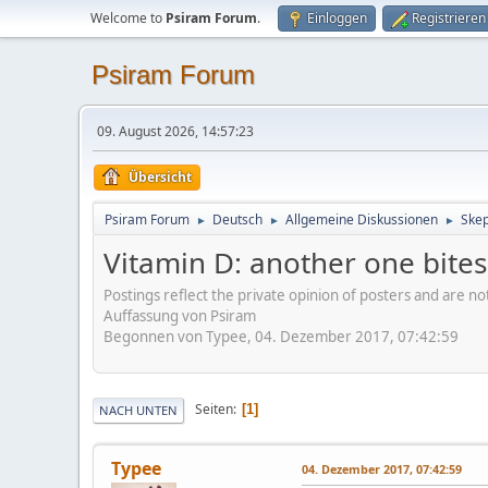
Welcome to
Psiram Forum
.
Einloggen
Registrieren
Psiram Forum
09. August 2026, 14:57:23
Übersicht
Psiram Forum
Deutsch
Allgemeine Diskussionen
Skep
►
►
►
Vitamin D: another one bites
Postings reflect the private opinion of posters and are n
Auffassung von Psiram
Begonnen von Typee, 04. Dezember 2017, 07:42:59
Seiten
1
NACH UNTEN
Typee
04. Dezember 2017, 07:42:59