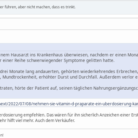
 führen, aber nicht machen, dass es trinkt.
nem Hausarzt ins Krankenhaus überwiesen, nachdem er einen Monat
r einer Reihe schwerwiegender Symptome gelitten hatte.
drei Monate lang andauerten, gehörten wiederkehrendes Erbrechen
, Mundtrockenheit, erhöhter Durst und Durchfall. Außerdem verlor er
traten, hörte der Patient auf, seinen täglichen Nahrungsergänzungs
next/2022/07/08/nehmen-sie-vitamin-d-praparate-ein-uberdosierung-ka
dosierung empfehlen. Das wären für ihn sicherlich Anzeichen einer Er
r hilft viel mehr. Auch dem Verkäufer.
n!