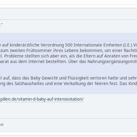
."
auf kinderärztliche Verordnung 500 Internationale Einheiten (I.E.) V
is zum zweiten Frühsommer ihres Lebens bekommen, um einer Rachit
 Probleme stellten sich aber ein, als die Eltern auf Anraten von Fr
parat aus dem Internet bestellten. Über das Nahrungsergänzungsmittel 
el auf, dass das Baby Gewicht und Flüssigkeit verloren hatte und sehr
ung des Salzhaushaltes und eine Verkalkung der Nieren fest. Das Ki
epillen.de/vitamin-d-baby-auf-intensivstation/
n!