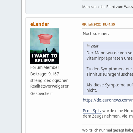
Man kann das Pferd zum Wasser
eLender
09. Juli 2022, 18:41:55
Noch so einer:
Zitat
Der Mann wurde von sei
Vitaminpräparaten unte
Forum Member
Zu den Symptomen, die 
Beiträge: 9,167
Tinnitus (Ohrgeräusche)
streng ideologischer
Als diese Symptome auf
Realitätsverweigerer
nicht.
Gespeichert
https://de.euronews.com/
Prof. Spitz
würde eine Höher
dem Zeugs nehmen. Viel meh
Wollte ich nur mal gesagt habe