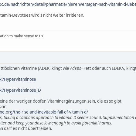
c.de/nachrichten/detail/pharmazie/nierenversagen-nach-vitamin-d-uebe
amin-Devotees wird's nicht weiter irritieren.
ation to make sense to us
fettlöslichen Vitamine (ADEK, klingt wie
Adeps
=Fett oder auch EDEKA, kling
iki/Hypervitaminose
iki/Hypervitaminose_D
 eine der weniger doofen Vitaminergänzungen sein, die es so gibt.
sinn.
e.org/the-rise-and-inevitable-fall-of-vitamin-d/
es, taking a cautious approach to vitamin D seems sound. Supplementation a
tter, and keep your dose low enough to avoid potential harms.
an darf es nicht übertreiben.