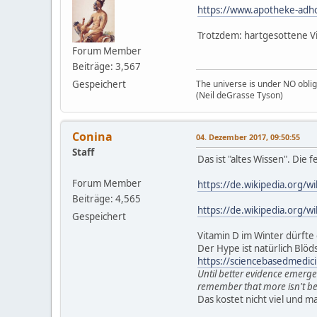
https://www.apotheke-adho
Trotzdem: hartgesottene Vit
Forum Member
Beiträge: 3,567
Gespeichert
The universe is under NO oblig
(Neil deGrasse Tyson)
Conina
04. Dezember 2017, 09:50:55
Staff
Das ist "altes Wissen". Die 
Forum Member
https://de.wikipedia.org/w
Beiträge: 4,565
https://de.wikipedia.org/w
Gespeichert
Vitamin D im Winter dürfte
Der Hype ist natürlich Blöd
https://sciencebasedmedicin
Until better evidence emerg
remember that more isn't be
Das kostet nicht viel und m