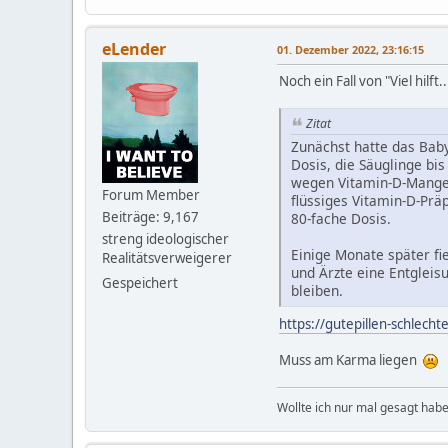
eLender
01. Dezember 2022, 23:16:15
Noch ein Fall von "Viel hilft..
Zitat
Zunächst hatte das Baby 
Dosis, die Säuglinge b
wegen Vitamin-D-Mangel.
Forum Member
flüssiges Vitamin-D-Prä
Beiträge: 9,167
80-fache Dosis.
streng ideologischer
Einige Monate später fi
Realitätsverweigerer
und Ärzte eine Entgleis
Gespeichert
bleiben.
https://gutepillen-schlecht
Muss am Karma liegen
Wollte ich nur mal gesagt habe