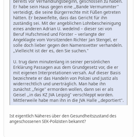
bereits vor Verhandlungsbeginn, geschossen zu haben.
Er habe sein Haus gegen eine ,,Bande Vermummter"
verteidigt, die seine Bürgerrechte mit Füßen getreten
hätten. Er bezweifelte, dass das Gericht für ihn
zuständig sei. Mit der angeblichen Lohnbescheinigung
eines anderen Adrian U. wedelnd – dieser sei von
Beruf Hufschmied und Förster – verlangte der
Angeklagte vom Vorsitzenden Richter Jan Stengel, er
solle doch lieber gegen den Namensvetter verhandeln.
,,Vielleicht ist der es, den Sie suchen."
U. trug dann minutenlang in seiner persönlichen
Erklärung Passagen aus dem Grundgesetz vor, die er
mit eigenen Interpretationen versah. Auf dieser Basis
bezeichnete er das Handeln von Polizei und Justiz als
widerrechtlich und unerträglich. Man habe ihn
zunächst ,,feige" ermorden wollen, dann sei er als
Geisel ,,in das KZ JVA Leipzig" verschleppt worden.
Mittlerweile habe man ihn in die JVA Halle ,,deportiert".
Ist eigentlich Näheres über den Gesundheitszustand des
angeschossenen SEK-Polizisten bekannt?