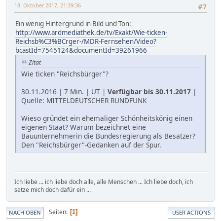
18. Oktober 2017, 21:39:36
#7
Ein wenig Hintergrund in Bild und Ton:
http://www.ardmediathek.de/tv/Exakt/Wie-ticken-
Reichsb%C3%BCrger-/MDR-Fernsehen/Video?
bcastId=7545124&documentId=39261966
Zitat
Wie ticken "Reichsbürger"?
30.11.2016 | 7 Min. | UT |
Verfügbar bis 30.11.2017
|
Quelle: MITTELDEUTSCHER RUNDFUNK
Wieso gründet ein ehemaliger Schönheitskönig einen
eigenen Staat? Warum bezeichnet eine
Bauunternehmerin die Bundesregierung als Besatzer?
Den "Reichsbürger"-Gedanken auf der Spur.
Ich liebe ... ich liebe doch alle, alle Menschen ... Ich liebe doch, ich
setze mich doch dafür ein ...
Seiten
1
NACH OBEN
USER ACTIONS