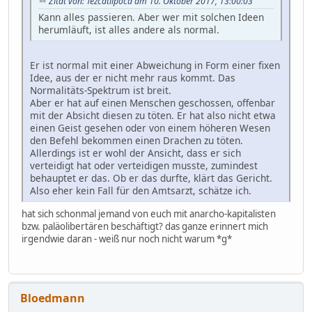
Zitat von: Tezcatlipoca am 10. Oktober 2017, 13:00:03
Kann alles passieren. Aber wer mit solchen Ideen
herumläuft, ist alles andere als normal.
Er ist normal mit einer Abweichung in Form einer fixen
Idee, aus der er nicht mehr raus kommt. Das
Normalitäts-Spektrum ist breit.
Aber er hat auf einen Menschen geschossen, offenbar
mit der Absicht diesen zu töten. Er hat also nicht etwa
einen Geist gesehen oder von einem höheren Wesen
den Befehl bekommen einen Drachen zu töten.
Allerdings ist er wohl der Ansicht, dass er sich
verteidigt hat oder verteidigen musste, zumindest
behauptet er das. Ob er das durfte, klärt das Gericht.
Also eher kein Fall für den Amtsarzt, schätze ich.
hat sich schonmal jemand von euch mit anarcho-kapitalisten
bzw. paläolibertären beschäftigt? das ganze erinnert mich
irgendwie daran - weiß nur noch nicht warum *g*
Bloedmann