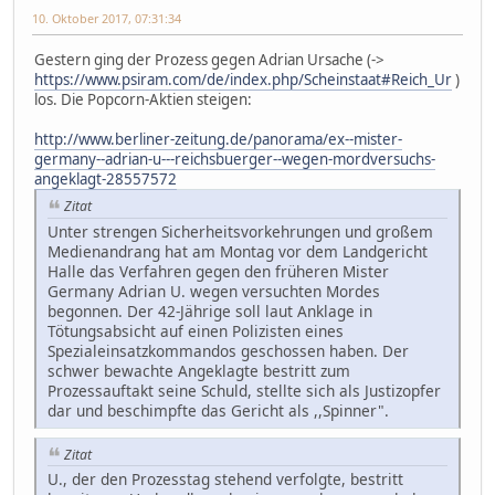
10. Oktober 2017, 07:31:34
Gestern ging der Prozess gegen Adrian Ursache (->
https://www.psiram.com/de/index.php/Scheinstaat#Reich_Ur
)
los. Die Popcorn-Aktien steigen:
http://www.berliner-zeitung.de/panorama/ex--mister-
germany--adrian-u---reichsbuerger--wegen-mordversuchs-
angeklagt-28557572
Zitat
Unter strengen Sicherheitsvorkehrungen und großem
Medienandrang hat am Montag vor dem Landgericht
Halle das Verfahren gegen den früheren Mister
Germany Adrian U. wegen versuchten Mordes
begonnen. Der 42-Jährige soll laut Anklage in
Tötungsabsicht auf einen Polizisten eines
Spezialeinsatzkommandos geschossen haben. Der
schwer bewachte Angeklagte bestritt zum
Prozessauftakt seine Schuld, stellte sich als Justizopfer
dar und beschimpfte das Gericht als ,,Spinner".
Zitat
U., der den Prozesstag stehend verfolgte, bestritt