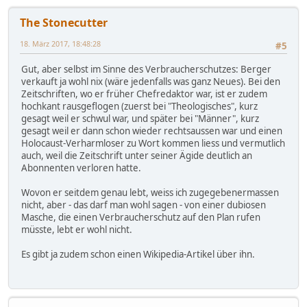
The Stonecutter
18. März 2017, 18:48:28
#5
Gut, aber selbst im Sinne des Verbraucherschutzes: Berger
verkauft ja wohl nix (wäre jedenfalls was ganz Neues). Bei den
Zeitschriften, wo er früher Chefredaktor war, ist er zudem
hochkant rausgeflogen (zuerst bei "Theologisches", kurz
gesagt weil er schwul war, und später bei "Männer", kurz
gesagt weil er dann schon wieder rechtsaussen war und einen
Holocaust-Verharmloser zu Wort kommen liess und vermutlich
auch, weil die Zeitschrift unter seiner Ägide deutlich an
Abonnenten verloren hatte.
Wovon er seitdem genau lebt, weiss ich zugegebenermassen
nicht, aber - das darf man wohl sagen - von einer dubiosen
Masche, die einen Verbraucherschutz auf den Plan rufen
müsste, lebt er wohl nicht.
Es gibt ja zudem schon einen Wikipedia-Artikel über ihn.