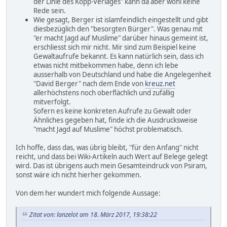
der Linie des Kopp-Verlages" kann da aber wohl keine
Rede sein.
Wie gesagt, Berger ist islamfeindlich eingestellt und gibt
diesbezüglich den "besorgten Bürger". Was genau mit
"er macht Jagd auf Muslime" darüber hinaus gemeint ist,
erschliesst sich mir nicht. Mir sind zum Beispiel keine
Gewaltaufrufe bekannt. Es kann natürlich sein, dass ich
etwas nicht mitbekommen habe, denn ich lebe
ausserhalb von Deutschland und habe die Angelegenheit
"David Berger" nach dem Ende von
kreuz.net
allerhöchstens noch oberflächlich und zufällig
mitverfolgt.
Sofern es keine konkreten Aufrufe zu Gewalt oder
Ähnliches gegeben hat, finde ich die Ausdrucksweise
"macht Jagd auf Muslime" höchst problematisch.
Ich hoffe, dass das, was übrig bleibt, "für den Anfang" nicht
reicht, und dass bei Wiki-Artikeln auch Wert auf Belege gelegt
wird. Das ist übrigens auch mein Gesamteindruck von Psiram,
sonst wäre ich nicht hierher gekommen.
Von dem her wundert mich folgende Aussage:
Zitat von: lanzelot am 18. März 2017, 19:38:22