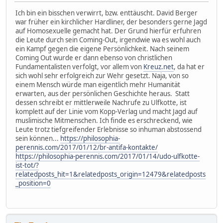
Ich bin ein bisschen verwirrt, bzw. enttäuscht. David Berger
war früher ein kirchlicher Hardliner, der besonders gerne Jagd
auf Homosexuelle gemacht hat. Der Grund hierfür erfuhren
die Leute durch sein Coming-Out, irgendwie wa es wohl auch
ein Kampf gegen die eigene Persönlichkeit. Nach seinem
Coming Out wurde er dann ebenso von christlichen
Fundamentalisten verfolgt, vor allem von
Kreuz.net
, da hat er
sich wohl sehr erfolgreich zur Wehr gesetzt. Naja, von so
einem Mensch würde man eigentlich mehr Humanität
erwarten, aus der persönlichen Geschichte heraus. Statt
dessen schreibt er mittlerweile Nachrufe zu Ulfkotte, ist
komplett auf der Linie vom Kopp-Verlag und macht Jagd auf
muslimische Mitmenschen. Ich finde es erschreckend, wie
Leute trotz tiefgreifender Erlebnisse so inhuman abstossend
sein können...
https://philosophia-
perennis.com/2017/01/12/br-antifa-kontakte/
https://philosophia-perennis.com/2017/01/14/udo-ulfkotte-
ist-tot/?
relatedposts_hit=1&relatedposts_origin=12479&relatedposts
_position=0