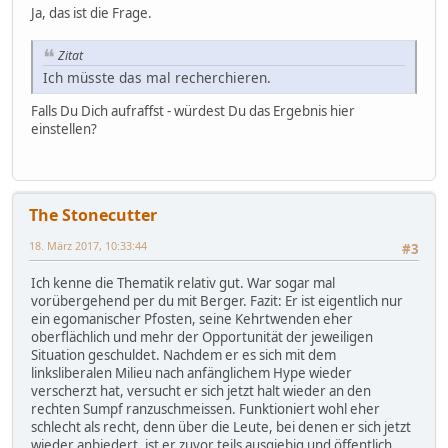
Ja, das ist die Frage.
Zitat
Ich müsste das mal recherchieren.
Falls Du Dich aufraffst - würdest Du das Ergebnis hier
einstellen?
The Stonecutter
18. März 2017, 10:33:44
#3
Ich kenne die Thematik relativ gut. War sogar mal
vorübergehend per du mit Berger. Fazit: Er ist eigentlich nur
ein egomanischer Pfosten, seine Kehrtwenden eher
oberflächlich und mehr der Opportunität der jeweiligen
Situation geschuldet. Nachdem er es sich mit dem
linksliberalen Milieu nach anfänglichem Hype wieder
verscherzt hat, versucht er sich jetzt halt wieder an den
rechten Sumpf ranzuschmeissen. Funktioniert wohl eher
schlecht als recht, denn über die Leute, bei denen er sich jetzt
wieder anbiedert, ist er zuvor teils ausgiebig und öffentlich