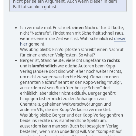
nicht per se ein Argument. Auch wenn dieser in dem
Fall tatsächlich gut ist.
Ich vermute mal: Er schrieb
einen
Nachruf für Ulfkotte,
nicht "Nachrufe". Findet man mit Sicherheit schnell raus,
wenn es einem die Zeit wert ist. Wahrscheinlich ist
dieser
hier
gemeint.
Was übrig bleibt: Ein Vollpfosten schreibt einen Nachruf
für einen anderen Vollpfosten. So what?
Berger ist, Stand heute, vielleicht ungefähr so
rechts
und
islamfeindlich
wie etliche Autoren beim Kopp-
Verlag (andere dort sind wohl eher noch weiter rechts,
um nicht zu sagen waschechte Nazis). Genau im oben
genannten Nachruf nennt er den Kopp-Verlag "mutig",
ausserdem ist sein Buch "der heilige Schein" dort
erhältlich, aber sicher nicht exklusiv. Berger gehört
hingegen bisher
nicht
zu den Anhängern von
Chemtrails, geheimen Weltverschwörungen und
anderen VTs, die der Kopp-Verlag so vermarktet.
Was übrig bleibt: Berger und der Kopp-Verlag gehören
beide ins rechte uns islamfeindliche Spektrum,
ausserdem kann man sein Buch bei besagtem Verlag
bestellen, wenn man unbedingt will. Von "komplett auf