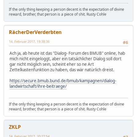
If the only thing keeping a person decent is the expectation of divine
reward, brother, that person is a piece of shit. Rusty Cohle
RächerDerVerderbten
14. Februar 2017, 19:38:36
#6
Ach ja, ab heute ist das "Dialog- Forum des BMUB" online, hab
mich nicht eingeloggt, aber ein tatsächlicher Dialog soll dort
gar nicht möglich sein, scheint eher so ne Art
Zettelkastenfunktion zu haben, das wär natürlich dreist.
https://secure.bmub.bund.de/bmub/kampagnen/dialog-
landwirtschaft/ihre-beitraege/
If the only thing keeping a person decent is the expectation of divine
reward, brother, that person is a piece of shit. Rusty Cohle
ZKLP
14. Februar 2017, 20:27:54