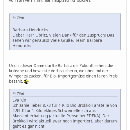
von TBH vernimmt man hauptsächlich solches:
Zitat
Barbara Hendricks
Lieber Herr Obritz, vielen Dank für den Zuspruch! Das
sehen wir genauso! Viele Grüße, Team Barbara
Hendricks
Und in dieser Dame dürfte Barbara die Zukunft sehen, die
kritische und bewusste Verbraucherin, die ohne mit der
Wimper zu zucken, für Bio- Importgemüse einen fairen Preis
bezahlt.
Zitat
Eva Kln
Ich zahle lieber 8,73 für 1 Kilo Bio Brokkoli anstelle von
2,99 € für 1 Kilo ekliges Schweinefleisch aus
Massentierhaltung (aktuelle Preise bei EDEKA). Der
Brokkoli wird aktuell zwar noch importiert, aber darum
geht es gar nicht.