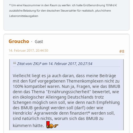
* Um eine Hausnummer in den Raum zu werfen: ich halte Größenordnung 10 Mrd €
zusätzliche Belastung für den deutschen Steuerzahler für realistisch, plus höhere
Lebensmittelausgaben
Groucho
Gast
14. Februar 2017, 20:44:50
#8
Zitat von: ZKLP am 14. Februar 2017, 20:27:54
Vielleicht liegt es ja auch daran, dass meine Beiträge
mit den fünf vorgegebenen Themenkomplexen nicht zu
100% kompatibel waren. Nun ja, Fragen, wie das BMUB
denn das Thema "Ernährungssicherheit" bewertet, wie
ein ökologischer Alleingang Deutschlands trotz
Schengen möglich sein soll, wie denn nach Empfehlung
des BMUB gedüngt werden soll (darf) oder wie
Hendricks' Agrarwende denn finanziert* werden soll,
sind natürlich nichts, worum sich das BMUB zu
kümmern hätte.