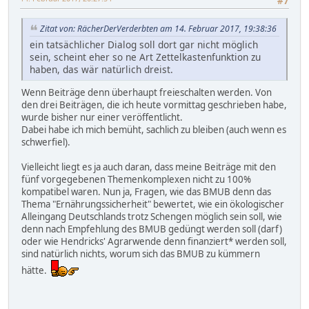
#7
Zitat von: RächerDerVerderbten am 14. Februar 2017, 19:38:36
ein tatsächlicher Dialog soll dort gar nicht möglich
sein, scheint eher so ne Art Zettelkastenfunktion zu
haben, das wär natürlich dreist.
Wenn Beiträge denn überhaupt freieschalten werden. Von
den drei Beiträgen, die ich heute vormittag geschrieben habe,
wurde bisher nur einer veröffentlicht.
Dabei habe ich mich bemüht, sachlich zu bleiben (auch wenn es
schwerfiel).
Vielleicht liegt es ja auch daran, dass meine Beiträge mit den
fünf vorgegebenen Themenkomplexen nicht zu 100%
kompatibel waren. Nun ja, Fragen, wie das BMUB denn das
Thema "Ernährungssicherheit" bewertet, wie ein ökologischer
Alleingang Deutschlands trotz Schengen möglich sein soll, wie
denn nach Empfehlung des BMUB gedüngt werden soll (darf)
oder wie Hendricks' Agrarwende denn finanziert* werden soll,
sind natürlich nichts, worum sich das BMUB zu kümmern
hätte.