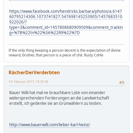
https://www.facebook.com/hendricks.barbara/photos/a.6147
60795214306.1073741827.547698145253905/1457683510
922026/?
type=3&comment_id=1457808680909509&comment_trackin
g=%7B%22tn%22%3A%22R9%22%7D
If the only thing keeping a person decent is the expectation of divine
reward, brother, that person is a piece of shit. Rusty Cohle
RächerDerVerderbten
14. Februar 2017, 19:33:38
#5
Bauer Willi hat mal ne brauchbare Liste von einander
widersprechenden Forderungen an die Landwirtschaft
erstellt, ich gedenke sie an Grünwählern zu testen.
http://www.bauerwilli.com/lieber-karl-heinz/